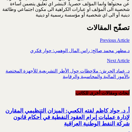
عن محتواها وانما المؤلف حصريا. لاينشر اي تعليق يتضمن اساءة
شخصية الى المؤلف او عبارات الكراهية الى مكون اجتماعي وطائفة
دينية أو الى اي شخصية أو مؤسسة رسمية او دينية
تصفّح المقالات
Previous Article
د.مظهر محمد صالح: راس المال الوهمي: حوار فكري
Next Article
د. عماد الحرش: ملاحظات حول الأطر التشريعية للأجهزة المختصة
بالأمور المالية والمحاسبية والرقابية
أبحاث ومقالات أخرى للکاتب
أ. د. جواد كاظم لفته الكعبي: الميزان التنظيمي المقارن
لإدارة عمليات إبرام العقود النفطية في أحكام قانون
شركة النفط الوطنية العراقية