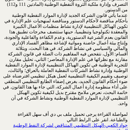
التصرف وإدارة ملكية الثروة النفطية الوطنية (المادتين 111 و112)
من الدستور.
عندما يأتي قانون الشركة الجديد لإدارة الموارد النفطية الوطنية
بأحكام مناقضة لأحكام الدستور ومناقضة لمنهجيات علم الإدارة في
تكوين الهياكل التنظيمية لإدارة نشاط منظمات الأعمال الكبيرة
والمعقدة تكنولوجيا وتنظيميا، حينها ستتصف مخرجات تطبيق هذا
القانون بعدم الشرعية الدستورية، وعدم الكفاءة والفاعلية والجودة،
وإنتاج بيئة أعمال حاضنة ومواتية لإشاعة مظاهر الفساد الإداري
والمالي والسياسي في نشاط الشركة. في هذا البحث، وبثلاثة
أقسام: الأول، نتفحص فيه المفاهيم ذات الصلة في قانون الشركة
مقارنة مع نظرائها في علم الإدارة المعاصر؛ الثاني، تحليل مقارن
للتجربة الوطنية في تكوين الهياكل التنظيمية لإدارة الموارد النفطية
الوطنية وإدارة نشاط الشركات النفطية العاملة بالعراق؛ والثالث،
توصيف وتقييم الكيفية التنظيمية لعمل هيكل تنظيمي افترضناه على
ضوء أحكام القانون الجديد، بغرض إضفاء الطابع التنظيمي المنطقي
على أداء منظومة إدارة أعمال الشركة، التي جاء بها هذا القانون. في
خاتمة البحث، نعرض ملامح مقترح بديل لكيفية تكوين الهيكل
التنظيمي لإدارة الموارد النفطية الوطنية ونشاط الشركة في آن
واحد.
لمواصلة القراءة يرجى تحميل ملف بي دي أف سهل القراءة
والطباعة. انقر على الرابط التالي
جواد الكعبي-الهيكل التنظيمي المتناقض لشركة النفط الوطنية