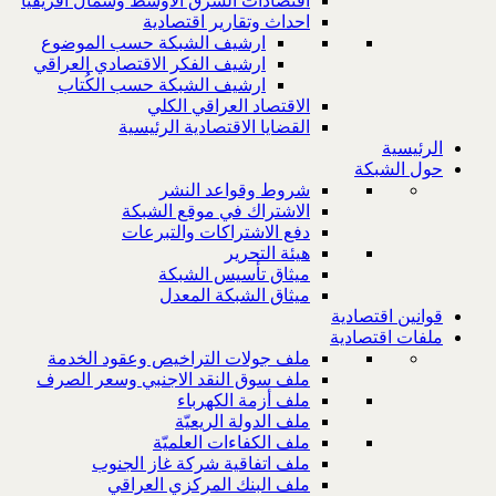
اقتصادات الشرق الاوسط وشمال افريقيا
احداث وتقارير اقتصادية
ارشيف الشبكة حسب الموضوع
ارشيف الفكر الاقتصادي العراقي
ارشيف الشبكة حسب الكُتاب
الاقتصاد العراقي الكلي
القضايا الاقتصادية الرئيسية
الرئيسية
حول الشبكة
شروط وقواعد النشر
الاشتراك في موقع الشبكة
دفع الاشتراكات والتبرعات
هيئة التحرير
ميثاق تأسيس الشبكة
ميثاق الشبكة المعدل
قوانين اقتصادية
ملفات اقتصادية
ملف جولات التراخيص وعقود الخدمة
ملف سوق النقد الاجنبي وسعر الصرف
ملف أزمة الكهرباء
ملف الدولة الريعيّة
ملف الكفاءات العلميّة
ملف اتفاقية شركة غاز الجنوب
ملف البنك المركزي العراقي