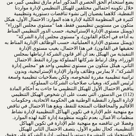
يضع استخدام الحق الحصري المذكور أمام مأزق تنظيمي كبير، من
خلال تكوينه احتمالين مختلفين للهيكل التنظيمي لإدارة مواردنا
النفطية، كلاهما يفضيان إلى نشوء تناقضات دستورية وتنظيمية
كثيرة في المنظومة الكلية لإدارة هذه الموارد: الاحتمال الأول، هيكل
متكون من مستويين تنظيميين فقط، هما “مستوى مجلس الوزراء”
(ويمثل مستوى الإدارة الإستراتيجية، حسب الدور التنظيمي المناط
به أداءه في أحكام القانون)، و”مستوى مجلس إدارة الشركة”
(ويمثل مستوى الإدارة العملياتية، حسب الوظائف الإدارية المناط به
تحقيقها في القانون). في هذا الاحتمال، يغيب مستوى الإدارة
التنفيذية من الهيكل بعد أن أقر قانون الشركة ارتباطها بمجلس
الوزراء، وفك ارتباط شركاتها المملوكة بوزارة النفط. الاحتمال
الثاني، هيكل متكون من مستوى تنظيمي واحد هو “مجلس إدارة
الشركة”، لا يمارس وظائف وأدوار الإدارة الإستراتيجية، وبدون
تراتبية تنظيمية مقررة لشخوصه، ولكن بصلاحيات تنظيمية واسعة
لرئيس الشركة، وبغياب صلاحيات الشركات المملوكة.
يناقض الاحتمال الأول للهيكل التنظيمي ما جاءت به أحكام المادة
(112) من الدستور، التي نصت على أن شخوص الهيكل التنظيمي
لإدارة الموارد النفطية الوطنية هي الحكومة الاتحادية، وحكومات
الأقاليم والمحافظات المنتجة للنفط، ويقع هذا الاحتمال في تناقض
مع منهجية علم الإدارة في تكوين الهياكل التنظيمية لإدارة نشاط
منظمات الأعمال، بعدم تكوينه منظومة إدارة كلية لهذه الموارد.
وفضلا عن تناقضه مع منهجية علم الإدارة في تكوين الهياكل
التنظيمية، كحال نظيره الأول، يتصف الاحتمال الثاني للهيكل
بالاستحواذ غير المشروع دستوريا لمجلس إدارة الشركة على حقوق