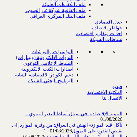
ملف الكفاءات العلميّة
ملف اتفاقية شركة غاز الجنوب
ملف البنك المركزي العراقي
جدل اقتصادي
خواطر إقتصادية
احداث وتقارير اقتصادية
نشاطات الشبكة
المؤتمرات والورشات
الندوات الالكترونية (وبينارات)
النشاط الاعلامي التوعوي
اصدارات الكتب الالكترونية
دعم الكوادر الاقتصادية الشابة
البرنامج البحثي للشبكة
فيديو
المكتبة الاقتصادية
الاتصال بنا
التنمية الإقتصادية في سياق أنماط التغير البنيوي...
01/08/2026
تآكل قيد الموازنة الهش في العراق: من وفرة الموارد إلى
تقلص القدرة على التمويل‎ (...
01/08/2026
البنوك المركزية تغادر الليبرالية الجديدة
01/08/2026