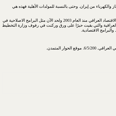
والكهرباء من إيران. وحتى بالنسبة للمولدات الأهلية فهذه هي
ولم تكن هذه الورقة الاصلاحية هي الأولى من نوعها فقد سبقتها عدة خطط وبرامج اقتصادية من أجل معالجة الأزمات الاقتصادية التي يمر بها الاقتصاد العراقي منذ العام 2003 ولحد الآن مثل البرامج الاصلاحية في
لاقتصادية للفترة 2018-2022 التي صدرت من قبل وزارة التخطيط العراقية والتي بقيت حبرًا على ورق وركنت في رفوف وزارة التخطيط
البرامج الاقتصادية.