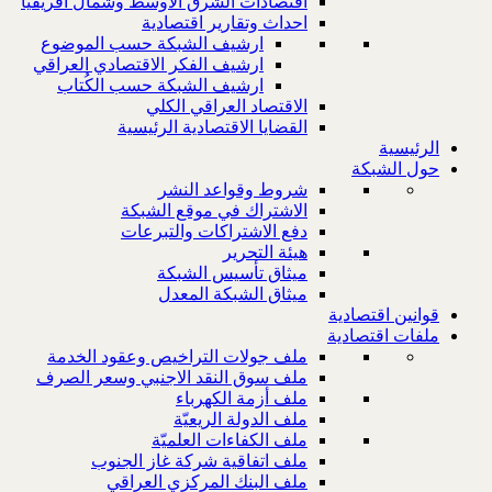
اقتصادات الشرق الاوسط وشمال افريقيا
احداث وتقارير اقتصادية
ارشيف الشبكة حسب الموضوع
ارشيف الفكر الاقتصادي العراقي
ارشيف الشبكة حسب الكُتاب
الاقتصاد العراقي الكلي
القضايا الاقتصادية الرئيسية
الرئيسية
حول الشبكة
شروط وقواعد النشر
الاشتراك في موقع الشبكة
دفع الاشتراكات والتبرعات
هيئة التحرير
ميثاق تأسيس الشبكة
ميثاق الشبكة المعدل
قوانين اقتصادية
ملفات اقتصادية
ملف جولات التراخيص وعقود الخدمة
ملف سوق النقد الاجنبي وسعر الصرف
ملف أزمة الكهرباء
ملف الدولة الريعيّة
ملف الكفاءات العلميّة
ملف اتفاقية شركة غاز الجنوب
ملف البنك المركزي العراقي