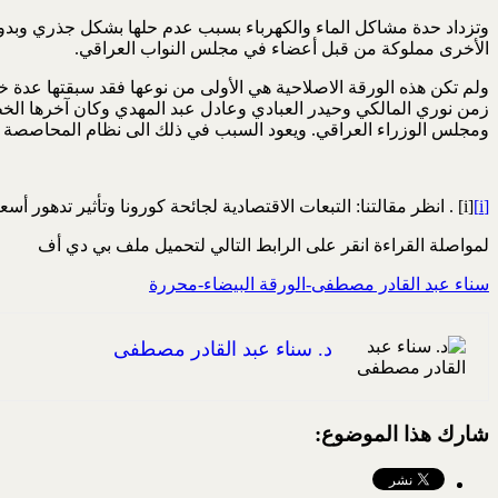
وتزداد حدة مشاكل الماء والكهرباء بسبب عدم حلها بشكل جذري وبدون 
الأخرى مملوكة من قبل أعضاء في مجلس النواب العراقي.
ومجلس الوزراء العراقي. ويعود السبب في ذلك الى نظام المحاصصة الط
[i]
[i] . انظر مقالتنا: التبعات الاقتصادية لجائحة كورونا وتأثير تدهور أسعار النفط الخام العالمية والديون الخارجية والداخلية على الاقتصاد الوطني العراقي. 6/5/200. موقع الحوار المتمدن.
لمواصلة القراءة انقر على الرابط التالي لتحميل ملف بي دي أف
سناء عبد القادر مصطفى-الورقة البيضاء-محررة
د. سناء عبد القادر مصطفى
شارك هذا الموضوع: