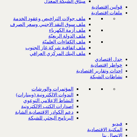
ميثاق الشبكة المعدل
قوانين اقتصادية
ملفات اقتصادية
ملف جولات التراخيص وعقود الخدمة
ملف سوق النقد الاجنبي وسعر الصرف
ملف أزمة الكهرباء
ملف الدولة الريعيّة
ملف الكفاءات العلميّة
ملف اتفاقية شركة غاز الجنوب
ملف البنك المركزي العراقي
جدل اقتصادي
خواطر إقتصادية
احداث وتقارير اقتصادية
نشاطات الشبكة
المؤتمرات والورشات
الندوات الالكترونية (وبينارات)
النشاط الاعلامي التوعوي
اصدارات الكتب الالكترونية
دعم الكوادر الاقتصادية الشابة
البرنامج البحثي للشبكة
فيديو
المكتبة الاقتصادية
الاتصال بنا