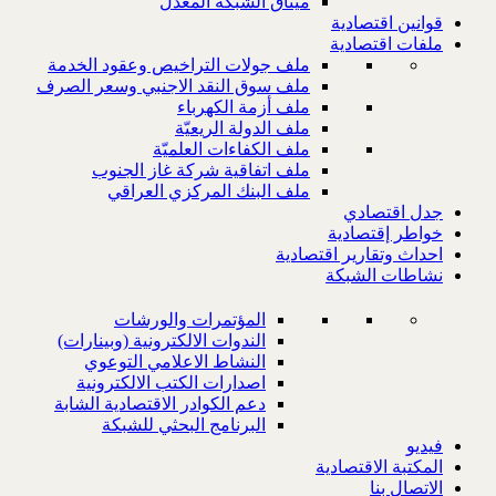
ميثاق الشبكة المعدل
قوانين اقتصادية
ملفات اقتصادية
ملف جولات التراخيص وعقود الخدمة
ملف سوق النقد الاجنبي وسعر الصرف
ملف أزمة الكهرباء
ملف الدولة الريعيّة
ملف الكفاءات العلميّة
ملف اتفاقية شركة غاز الجنوب
ملف البنك المركزي العراقي
جدل اقتصادي
خواطر إقتصادية
احداث وتقارير اقتصادية
نشاطات الشبكة
المؤتمرات والورشات
الندوات الالكترونية (وبينارات)
النشاط الاعلامي التوعوي
اصدارات الكتب الالكترونية
دعم الكوادر الاقتصادية الشابة
البرنامج البحثي للشبكة
فيديو
المكتبة الاقتصادية
الاتصال بنا