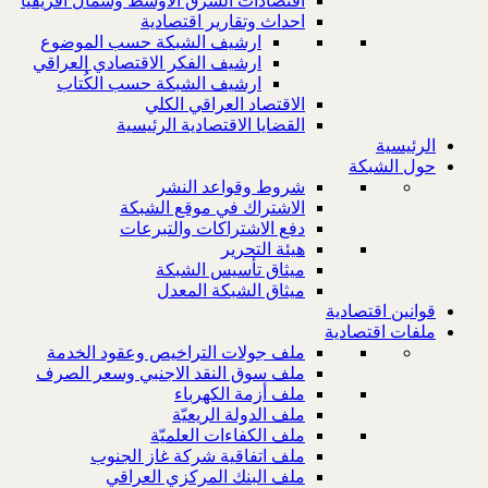
اقتصادات الشرق الاوسط وشمال افريقيا
احداث وتقارير اقتصادية
ارشيف الشبكة حسب الموضوع
ارشيف الفكر الاقتصادي العراقي
ارشيف الشبكة حسب الكُتاب
الاقتصاد العراقي الكلي
القضايا الاقتصادية الرئيسية
الرئيسية
حول الشبكة
شروط وقواعد النشر
الاشتراك في موقع الشبكة
دفع الاشتراكات والتبرعات
هيئة التحرير
ميثاق تأسيس الشبكة
ميثاق الشبكة المعدل
قوانين اقتصادية
ملفات اقتصادية
ملف جولات التراخيص وعقود الخدمة
ملف سوق النقد الاجنبي وسعر الصرف
ملف أزمة الكهرباء
ملف الدولة الريعيّة
ملف الكفاءات العلميّة
ملف اتفاقية شركة غاز الجنوب
ملف البنك المركزي العراقي