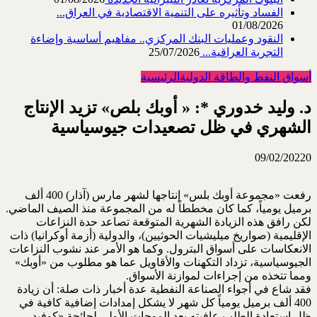
الفساد وتأثيره على التنمية الاقتصادية في العراق...
01/08/2026
النقود وعمليات البنك المركزي.. مفاهيم أساسية وإضاءة
التجربة العراقية...
25/07/2026
أسواق النفط والطاقة الدولية
الرئيسية
د. وليد خدوري *: « أوبك بلص» تزيد الإنتاج
الشهري في ظل تصعيدات جيوسياسية
09/02/2022
0
رفعت «مجموعة أوبك بلس» إنتاجها لشهر مارس (آذار) 400 ألف
برميل يومياً، كما كان مخططاً له من المجموعة منذ الصيف الماضي.
لكن رافق هذه الزيادة الشهرية المتوقعة تصاعد حدة النزاعات
الإقليمية (صواريخ ميليشيات الحوثيين)، والدولية (أزمة أوكرانيا) ذات
الانعكاسات على أسواق البترول. وكما هو الأمر عند نشوب النزاعات
الجيوسياسية، تزداد التكهنات والأقاويل عما هو مطلوب من «أوبك»
ومما تتخذه من إجراءات لموازنة الأسواق.
فقد شاع في أجواء الصناعة النفطية عدة أخبار ذات صلة: أن زيادة
400 ألف برميل يومياً كل شهر لا يشكل إمدادات إضافية كافية في
ظل استعادة الطلب عافيته بعد الموجات الأولى لجائحة «كوفيد –