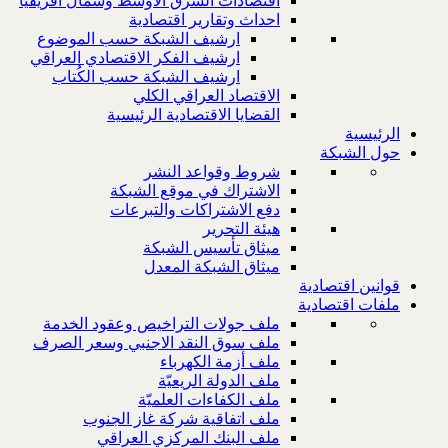
اقتصادات الشرق الاوسط وشمال افريقيا
احداث وتقارير اقتصادية
ارشيف الشبكة حسب الموضوع
ارشيف الفكر الاقتصادي العراقي
ارشيف الشبكة حسب الكُتاب
الاقتصاد العراقي الكلي
القضايا الاقتصادية الرئيسية
الرئيسية
حول الشبكة
شروط وقواعد النشر
الاشتراك في موقع الشبكة
دفع الاشتراكات والتبرعات
هيئة التحرير
ميثاق تأسيس الشبكة
ميثاق الشبكة المعدل
قوانين اقتصادية
ملفات اقتصادية
ملف جولات التراخيص وعقود الخدمة
ملف سوق النقد الاجنبي وسعر الصرف
ملف أزمة الكهرباء
ملف الدولة الريعيّة
ملف الكفاءات العلميّة
ملف اتفاقية شركة غاز الجنوب
ملف البنك المركزي العراقي