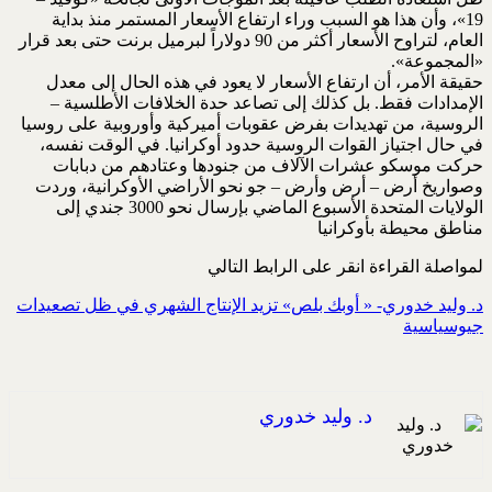
19»، وأن هذا هو السبب وراء ارتفاع الأسعار المستمر منذ بداية
العام، لتراوح الأسعار أكثر من 90 دولاراً لبرميل برنت حتى بعد قرار
«المجموعة».
حقيقة الأمر، أن ارتفاع الأسعار لا يعود في هذه الحال إلى معدل
الإمدادات فقط. بل كذلك إلى تصاعد حدة الخلافات الأطلسية –
الروسية، من تهديدات بفرض عقوبات أميركية وأوروبية على روسيا
في حال اجتياز القوات الروسية حدود أوكرانيا. في الوقت نفسه،
حركت موسكو عشرات الآلاف من جنودها وعتادهم من دبابات
وصواريخ أرض – أرض وأرض – جو نحو الأراضي الأوكرانية، وردت
الولايات المتحدة الأسبوع الماضي بإرسال نحو 3000 جندي إلى
مناطق محيطة بأوكرانيا
لمواصلة القراءة انقر على الرابط التالي
د. وليد خدوري- « أوبك بلص» تزيد الإنتاج الشهري في ظل تصعيدات
جيوسياسية
د. وليد خدوري