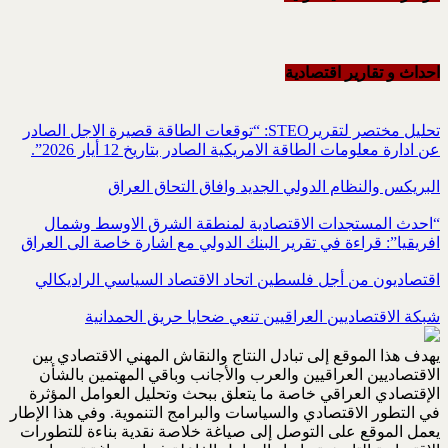
احداث و تقاریر اقتصادیة
تحليل مختصر لتقريرSTEO‏: “توقعات الطاقة قصيرة الاجل الصادر
عن ادارة معلومات الطاقة الامريكية ‏الصادر بتاريخ 12 أيار 2026”.‏
البريكس والنظام الدولي الجديد وافاق التحاق العراق
“احدث المستجدات الاقتصادية لمنطقة الشرق الاوسط وشمال
افريقيا”: قراءة في تقرير البنك الدولي مع اشارة خاصة الى العراق
اقتصاديون من أجل فلسطين اتحاد الاقتصاد السياسي الراديكالي
شبكة الاقتصاديين العراقيين تنعي ضحايا حريق الحمدانية
يهدف هذا الموقع إلى تبادل النتاج والنقاش المهني الاقتصادي بين
الاقتصاديين العراقيين والعرب والأجانب وباقي المهتمين بالشأن
الإقتصادي العراقي خاصة ما يتعلق ببحث وتحليل العوامل المؤثرة
في التطور الاقتصادي والسياسات والبرامج التنموية. وفي هذا الإطار
يعمل الموقع على التوصل إلى صياغة خلاصة نقدية بناءة للتطورات