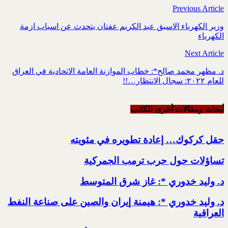
Previous Article
وزير الكهرباء الاسبق عبد الكريم عفتان يتحدث عن اسباب ازمة
الكهرباء
Next Article
د. مظهر محمد صالح*: خطاب الموازنة العامة الاتحادية في العراق
للعام ٢٠٢٢: سجال الانتظار…!!
أبحاث ومقالات أخرى للکاتب
حقل كركوك… إعادة تطويره في مئويته
تساؤلات حول حرب ترمب الجمركية
د. وليد خدوري *: غاز شرق المتوسط
د. وليد خدوري *: هيمنة إيران والصين على صناعة النفط
العراقية