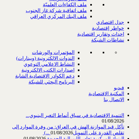
ملف الكفاءات العلميّة
ملف اتفاقية شركة غاز الجنوب
ملف البنك المركزي العراقي
جدل اقتصادي
خواطر إقتصادية
احداث وتقارير اقتصادية
نشاطات الشبكة
المؤتمرات والورشات
الندوات الالكترونية (وبينارات)
النشاط الاعلامي التوعوي
اصدارات الكتب الالكترونية
دعم الكوادر الاقتصادية الشابة
البرنامج البحثي للشبكة
فيديو
المكتبة الاقتصادية
الاتصال بنا
التنمية الإقتصادية في سياق أنماط التغير البنيوي...
01/08/2026
تآكل قيد الموازنة الهش في العراق: من وفرة الموارد إلى
تقلص القدرة على التمويل‎ (...
01/08/2026
البنوك المركزية تغادر الليبرالية الجديدة
01/08/2026