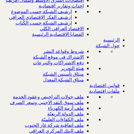
اقتصادات الشرق الاوسط وشمال افريقيا
احداث وتقارير اقتصادية
ارشيف الشبكة حسب الموضوع
ارشيف الفكر الاقتصادي العراقي
ارشيف الشبكة حسب الكُتاب
الاقتصاد العراقي الكلي
القضايا الاقتصادية الرئيسية
الرئيسية
حول الشبكة
شروط وقواعد النشر
الاشتراك في موقع الشبكة
دفع الاشتراكات والتبرعات
هيئة التحرير
ميثاق تأسيس الشبكة
ميثاق الشبكة المعدل
قوانين اقتصادية
ملفات اقتصادية
ملف جولات التراخيص وعقود الخدمة
ملف سوق النقد الاجنبي وسعر الصرف
ملف أزمة الكهرباء
ملف الدولة الريعيّة
ملف الكفاءات العلميّة
ملف اتفاقية شركة غاز الجنوب
ملف البنك المركزي العراقي