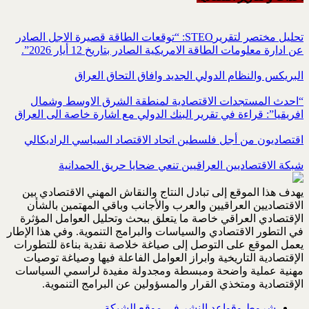
تحليل مختصر لتقريرSTEO‏: “توقعات الطاقة قصيرة الاجل الصادر
عن ادارة معلومات الطاقة الامريكية ‏الصادر بتاريخ 12 أيار 2026”.‏
البريكس والنظام الدولي الجديد وافاق التحاق العراق
“احدث المستجدات الاقتصادية لمنطقة الشرق الاوسط وشمال
افريقيا”: قراءة في تقرير البنك الدولي مع اشارة خاصة الى العراق
اقتصاديون من أجل فلسطين اتحاد الاقتصاد السياسي الراديكالي
شبكة الاقتصاديين العراقيين تنعي ضحايا حريق الحمدانية
يهدف هذا الموقع إلى تبادل النتاج والنقاش المهني الاقتصادي بين
الاقتصاديين العراقيين والعرب والأجانب وباقي المهتمين بالشأن
الإقتصادي العراقي خاصة ما يتعلق ببحث وتحليل العوامل المؤثرة
في التطور الاقتصادي والسياسات والبرامج التنموية. وفي هذا الإطار
يعمل الموقع على التوصل إلى صياغة خلاصة نقدية بناءة للتطورات
الإقتصادية التاريخية وابراز العوامل الفاعلة فيها وصياغة توصيات
مهنية عملية واضحة ومبسطة ومجدولة مفيدة لراسمي السياسات
الإقتصادية ومتخذي القرار والمسؤولين عن البرامج التنموية.
شروط وقواعد النشر في موقع الشبكة