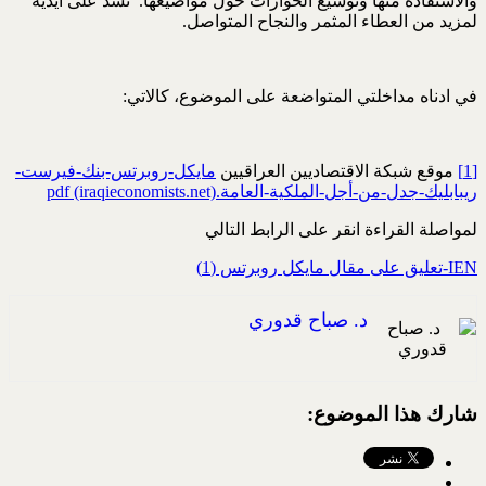
والاستفادة منها وتوسيع الحوارات حول مواضيعها. نشد على أيديه
لمزيد من العطاء المثمر والنجاح المتواصل.
في ادناه مداخلتي المتواضعة على الموضوع، كالاتي:
[1]
موقع شبكة الاقتصاديين العراقيين
مايكل-روبرتس-بنك-فيرست-
ريبابليك-جدل-من-أجل-الملكية-العامة.pdf (iraqieconomists.net)
لمواصلة القراءة انقر على الرابط التالي
IEN-تعليق على مقال مايكل روبرتس (1)
د. صباح قدوري
شارك هذا الموضوع: