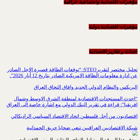
مؤشرات اقتصادية واجتماعية عراقية
مؤشرات اقتصادية دولية
احداث و تقاریر اقتصادیة
تحليل مختصر لتقريرSTEO‏: “توقعات الطاقة قصيرة الاجل الصادر
عن ادارة معلومات الطاقة الامريكية ‏الصادر بتاريخ 12 أيار 2026”.‏
البريكس والنظام الدولي الجديد وافاق التحاق العراق
“احدث المستجدات الاقتصادية لمنطقة الشرق الاوسط وشمال
افريقيا”: قراءة في تقرير البنك الدولي مع اشارة خاصة الى العراق
اقتصاديون من أجل فلسطين اتحاد الاقتصاد السياسي الراديكالي
شبكة الاقتصاديين العراقيين تنعي ضحايا حريق الحمدانية
يهدف هذا الموقع إلى تبادل النتاج والنقاش المهني الاقتصادي بين