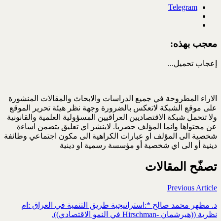
Telegram
معجب بهذه:
إعجاب
تحميل...
الاراء المطروحة في جميع الدراسات والابحاث والمقالات المنشورة
على موقع الشبكة لاتعكس بالضرورة وجهة نظر هيئة تحرير الموقع
ولا تتحمل شبكة الاقتصاديين العراقيين المسؤولية العلمية والقانونية
عن محتواها وانما المؤلف حصريا. لاينشر اي تعليق يتضمن اساءة
شخصية الى المؤلف او عبارات الكراهية الى مكون اجتماعي وطائفة
دينية أو الى اي شخصية أو مؤسسة رسمية او دينية
تصفّح المقالات
Previous Article
د. مظهر محمد صالح *:استراتيجية طريق التنمية في العراق :ام
نظرية ((هيرشمان -Hirschman في النمو الاقتصادي)).