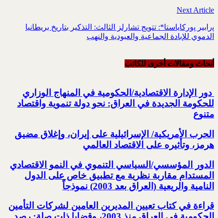
Next Article
ﭘرابير ﭘوركاياستا*: تتويج تشارلز الثالث: التذكير بتاريخ بريطانيا
الدموي للإبادة الجماعية والعبودية والنهب
أبحاث ومقالات أخرى للکاتب
‏ دور الإدارة الاقتصادية/الحكومية في المنهاج الوزاري
للحكومة الجديدة في العراق: ‏نحو دولة تنموية واقتصاد
متنوع
الحرب الأمريكية/ الإسرائيلية على إيران، وإغلاق مضيق
هرمز، وتأثيره على الاقتصاد العالمي
الدور المؤسسي/السياسي التنموي في النمو الاقتصادي
المستدام مقاربة نظرية مع تطبيق خاص على الدول
النامية والريعية (العراق بعد 2003) نموذجاً
قراءة في كتاب تعيين المديرين العامين لشركات التأمين
الحكومية ‏في العراق منذ 2003، وقضايا ذات صلة: رصد