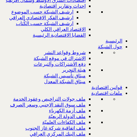
اقتصادات الشرق الاوسط وشمال افريقيا
احداث وتقارير اقتصادية
ارشيف الشبكة حسب الموضوع
ارشيف الفكر الاقتصادي العراقي
ارشيف الشبكة حسب الكُتاب
الاقتصاد العراقي الكلي
القضايا الاقتصادية الرئيسية
الرئيسية
حول الشبكة
شروط وقواعد النشر
الاشتراك في موقع الشبكة
دفع الاشتراكات والتبرعات
هيئة التحرير
ميثاق تأسيس الشبكة
ميثاق الشبكة المعدل
قوانين اقتصادية
ملفات اقتصادية
ملف جولات التراخيص وعقود الخدمة
ملف سوق النقد الاجنبي وسعر الصرف
ملف أزمة الكهرباء
ملف الدولة الريعيّة
ملف الكفاءات العلميّة
ملف اتفاقية شركة غاز الجنوب
ملف البنك المركزي العراقي