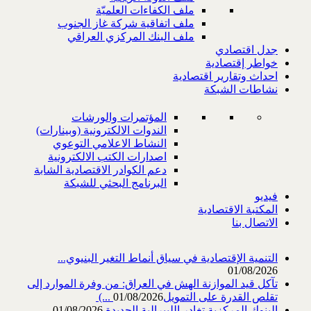
ملف الكفاءات العلميّة
ملف اتفاقية شركة غاز الجنوب
ملف البنك المركزي العراقي
جدل اقتصادي
خواطر إقتصادية
احداث وتقارير اقتصادية
نشاطات الشبكة
المؤتمرات والورشات
الندوات الالكترونية (وبينارات)
النشاط الاعلامي التوعوي
اصدارات الكتب الالكترونية
دعم الكوادر الاقتصادية الشابة
البرنامج البحثي للشبكة
فيديو
المكتبة الاقتصادية
الاتصال بنا
التنمية الإقتصادية في سياق أنماط التغير البنيوي...
01/08/2026
تآكل قيد الموازنة الهش في العراق: من وفرة الموارد إلى
تقلص القدرة على التمويل‎ (...
01/08/2026
البنوك المركزية تغادر الليبرالية الجديدة
01/08/2026