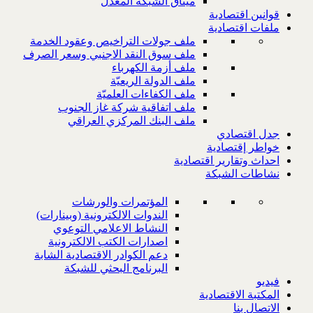
ميثاق الشبكة المعدل
قوانين اقتصادية
ملفات اقتصادية
ملف جولات التراخيص وعقود الخدمة
ملف سوق النقد الاجنبي وسعر الصرف
ملف أزمة الكهرباء
ملف الدولة الريعيّة
ملف الكفاءات العلميّة
ملف اتفاقية شركة غاز الجنوب
ملف البنك المركزي العراقي
جدل اقتصادي
خواطر إقتصادية
احداث وتقارير اقتصادية
نشاطات الشبكة
المؤتمرات والورشات
الندوات الالكترونية (وبينارات)
النشاط الاعلامي التوعوي
اصدارات الكتب الالكترونية
دعم الكوادر الاقتصادية الشابة
البرنامج البحثي للشبكة
فيديو
المكتبة الاقتصادية
الاتصال بنا