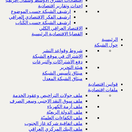
اقتصادات الشرق الاوسط وشمال افريقيا
احداث وتقارير اقتصادية
ارشيف الشبكة حسب الموضوع
ارشيف الفكر الاقتصادي العراقي
ارشيف الشبكة حسب الكُتاب
الاقتصاد العراقي الكلي
القضايا الاقتصادية الرئيسية
الرئيسية
حول الشبكة
شروط وقواعد النشر
الاشتراك في موقع الشبكة
دفع الاشتراكات والتبرعات
هيئة التحرير
ميثاق تأسيس الشبكة
ميثاق الشبكة المعدل
قوانين اقتصادية
ملفات اقتصادية
ملف جولات التراخيص وعقود الخدمة
ملف سوق النقد الاجنبي وسعر الصرف
ملف أزمة الكهرباء
ملف الدولة الريعيّة
ملف الكفاءات العلميّة
ملف اتفاقية شركة غاز الجنوب
ملف البنك المركزي العراقي