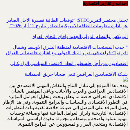
احداث و تقاریر اقتصادیة
تحليل مختصر لتقريرSTEO‏: “توقعات الطاقة قصيرة الاجل الصادر
عن ادارة معلومات الطاقة الامريكية ‏الصادر بتاريخ 12 أيار 2026”.‏
البريكس والنظام الدولي الجديد وافاق التحاق العراق
“احدث المستجدات الاقتصادية لمنطقة الشرق الاوسط وشمال
افريقيا”: قراءة في تقرير البنك الدولي مع اشارة خاصة الى العراق
اقتصاديون من أجل فلسطين اتحاد الاقتصاد السياسي الراديكالي
شبكة الاقتصاديين العراقيين تنعي ضحايا حريق الحمدانية
يهدف هذا الموقع إلى تبادل النتاج والنقاش المهني الاقتصادي بين
الاقتصاديين العراقيين والعرب والأجانب وباقي المهتمين بالشأن
الإقتصادي العراقي خاصة ما يتعلق ببحث وتحليل العوامل المؤثرة
في التطور الاقتصادي والسياسات والبرامج التنموية. وفي هذا الإطار
يعمل الموقع على التوصل إلى صياغة خلاصة نقدية بناءة للتطورات
الإقتصادية التاريخية وابراز العوامل الفاعلة فيها وصياغة توصيات
مهنية عملية واضحة ومبسطة ومجدولة مفيدة لراسمي السياسات
الإقتصادية ومتخذي القرار والمسؤولين عن البرامج التنموية.