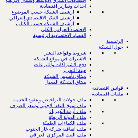
اقتصادات الشرق الاوسط وشمال افريقيا
احداث وتقارير اقتصادية
ارشيف الشبكة حسب الموضوع
ارشيف الفكر الاقتصادي العراقي
ارشيف الشبكة حسب الكُتاب
الاقتصاد العراقي الكلي
القضايا الاقتصادية الرئيسية
الرئيسية
حول الشبكة
شروط وقواعد النشر
الاشتراك في موقع الشبكة
دفع الاشتراكات والتبرعات
هيئة التحرير
ميثاق تأسيس الشبكة
ميثاق الشبكة المعدل
قوانين اقتصادية
ملفات اقتصادية
ملف جولات التراخيص وعقود الخدمة
ملف سوق النقد الاجنبي وسعر الصرف
ملف أزمة الكهرباء
ملف الدولة الريعيّة
ملف الكفاءات العلميّة
ملف اتفاقية شركة غاز الجنوب
ملف البنك المركزي العراقي