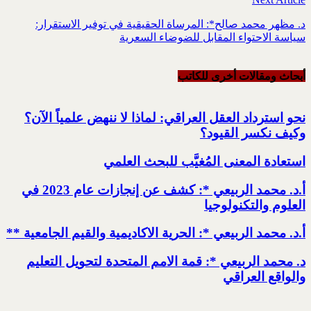
د. مظهر محمد صالح*: المرساة الحقيقية في توفير الاستقرار:
سياسة الاحتواء المقابل للضوضاء السعرية
أبحاث ومقالات أخرى للکاتب
نحو استرداد العقل العراقي: لماذا لا ننهض علمياً الآن؟
وكيف نكسر القيود؟
استعادة المعنى المُغيَّب للبحث العلمي
أ.د. محمد الربيعي *: كشف عن إنجازات عام 2023 في
العلوم والتكنولوجيا
أ.د. محمد الربيعي *: الحرية الاكاديمية والقيم الجامعية **
د. محمد الربيعي *: قمة الامم المتحدة لتحويل التعليم
والواقع العراقي