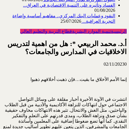
الفساد وتأثيره على التنمية الاقتصادية في العراق...
01/08/2026
النقود وعمليات البنك المركزي.. مفاهيم أساسية وإضاءة
التجربة العراقية...
25/07/2026
الرئيسية
تنمية الموارد البشرية
قطاع التربية والتعليم العالي
أ.د. محمد الربيعي *: هل من اهمية لتدريس
الاخلاقيات في المدارس والجامعات؟
02/11/2023
0
إنما الأمم الأخلاق ما بقيت…فإن ذهبت أخلاقهم ذهبوا
انتشرت في الآونة الأخيرة أخبار مقلقة على وسائل التواصل
الاجتماعي حول انتهاكات للنزاهة الأكاديمية والأدبية من قبل الطلاب
والباحثين، مثل الغش والانتحال. تثير هذه الانتهاكات مخاوف حقيقية
بشأن صدق ونزاهة الطلاب، ومدى قدرتهم على التعلم والتفكير
النقدي. كما أنها تضع ضغوطا إضافية على المعلمين وأساتذة
الجامعات والمشرفين، الذين يتعين عليهم تطوير أساليب جديدة لمنع