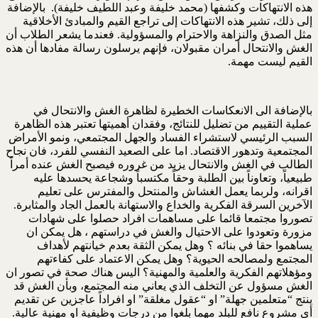
هذه الانتهاكات وكشفها (محمد خليفة وعبد اللطيف خليفة). بالإضافة
إلى ذلك، تشير هذه الانتهاكات إلى تراجع القيم والمبادئ الأخلاقية
مثل الصدق والنزاهة والاحترام والمسؤولية. فعندما يشعر الطلاب أن
الغش والانتحال أمران مقبولان، فإنهم يرسلون رسالة مفادها أن هذه
القيم ليست مهمة.
بالإضافة الى الانعكاسات الخطيرة لظاهرة الغش والانتحال في
عملية التقييم من تضليل للنتائج، وفقدان أهميتها تعتبر هذه الظاهرة
السبب الرئيسي لاستشراء الفساد والجهل المجتمعي، ونمو الأمراض
المجتمعية وتدهور الاقتصاد. اما على الصعيد النفسي للفرد، فان نجاح
الطالب في الغش والانتحال يزيد من غروره فيصبح الغش عنده أمراً
طبيعياً، وتعاوناً بين الطلبة وحقاً مكتسباً وشجاعة يحسدها عليه
اقرانه، ولربما يعمل الغشاش والمنتحل والمفترس على تعليم
الآخرين السرقة الفكرية والخداع والاستهانة بالعمل الجاد والمثابرة.
تصوروا مجتمعا قائما على مساهمات افراد حصلوا على شهادات
مزورة وتعودوا على الاحتيال والغش في دراستهم ، هل يمكن ان
يساهموا حقا في بنائه ؟ وهل يمكن الثقة بعدم خيانتهم لأهداف
المجتمع ولمصالحه الحيوية؟ وهل يمكن الاعتماد على كفاءتهم
ومؤهلاتهم الفكرية والعلمية والمهنية؟ اليس هناك صحة في تصور ان
الغش مسؤول عن التخلف الذي يعاني منه المجتمع، وبأن الغش قد
ينتج “متعلمين جهلة” او “عقول مغلقة” او افراداً عاجزين عن تقديم
أي مشروع نافع للبلد مهما بلغوا من درجات وظيفية او مهنية عالية.