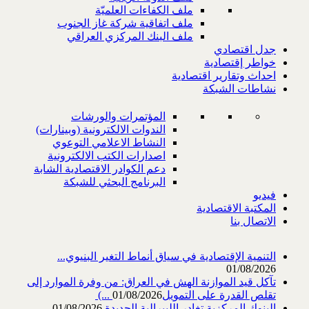
ملف الكفاءات العلميّة
ملف اتفاقية شركة غاز الجنوب
ملف البنك المركزي العراقي
جدل اقتصادي
خواطر إقتصادية
احداث وتقارير اقتصادية
نشاطات الشبكة
المؤتمرات والورشات
الندوات الالكترونية (وبينارات)
النشاط الاعلامي التوعوي
اصدارات الكتب الالكترونية
دعم الكوادر الاقتصادية الشابة
البرنامج البحثي للشبكة
فيديو
المكتبة الاقتصادية
الاتصال بنا
التنمية الإقتصادية في سياق أنماط التغير البنيوي...
01/08/2026
تآكل قيد الموازنة الهش في العراق: من وفرة الموارد إلى
تقلص القدرة على التمويل‎ (...
01/08/2026
البنوك المركزية تغادر الليبرالية الجديدة
01/08/2026