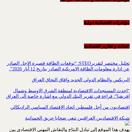
مؤشرات اقتصادية دولية
احداث و تقاریر اقتصادیة
تحليل مختصر لتقريرSTEO‏: “توقعات الطاقة قصيرة الاجل الصادر
عن ادارة معلومات الطاقة الامريكية ‏الصادر بتاريخ 12 أيار 2026”.‏
البريكس والنظام الدولي الجديد وافاق التحاق العراق
“احدث المستجدات الاقتصادية لمنطقة الشرق الاوسط وشمال
افريقيا”: قراءة في تقرير البنك الدولي مع اشارة خاصة الى العراق
اقتصاديون من أجل فلسطين اتحاد الاقتصاد السياسي الراديكالي
شبكة الاقتصاديين العراقيين تنعي ضحايا حريق الحمدانية
يهدف هذا الموقع إلى تبادل النتاج والنقاش المهني الاقتصادي بين