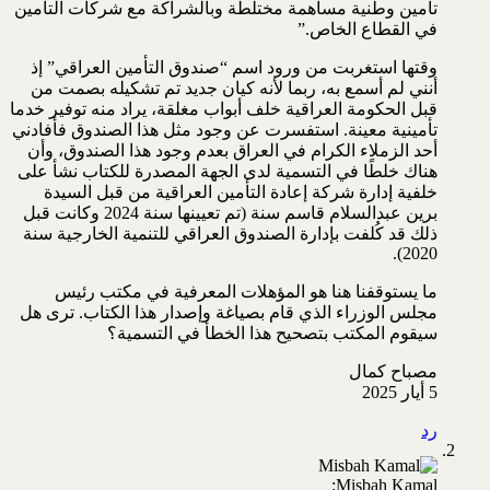
تأمين وطنية مساهمة مختلطة وبالشراكة مع شركات التأمين
في القطاع الخاص.”
وقتها استغربت من ورود اسم “صندوق التأمين العراقي” إذ
أنني لم أسمع به، ربما لأنه كيان جديد تم تشكيله بصمت من
قبل الحكومة العراقية خلف أبواب مغلقة، يراد منه توفير خدما
تأمينية معينة. استفسرت عن وجود مثل هذا الصندوق فأفادني
أحد الزملاء الكرام في العراق بعدم وجود هذا الصندوق، وأن
هناك خلطًا في التسمية لدى الجهة المصدرة للكتاب نشأ على
خلفية إدارة شركة إعادة التأمين العراقية من قبل السيدة
برين عبدالسلام قاسم سنة (تم تعيينها سنة 2024 وكانت قبل
ذلك قد كُلفت بإدارة الصندوق العراقي للتنمية الخارجية سنة
2020).
ما يستوقفنا هنا هو المؤهلات المعرفية في مكتب رئيس
مجلس الوزراء الذي قام بصياغة وإصدار هذا الكتاب. ترى هل
سيقوم المكتب بتصحيح هذا الخطأ في التسمية؟
مصباح كمال
5 أيار 2025
رد
Misbah Kamal: