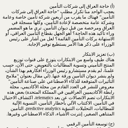
(أ) حاجة العراق إلى شركات التأمين
يعجب الواحد منا تكرار مطلب “حاجة العراق إلى شركات
التأمين” فهناك ما يقرب من أربعين شركة تأمين خاصة وعامة
وشركة عامة متخصصة لإعادة التأمين، وكلها مسجلة في
العراق ومرخصة من قبل ديوان التأمين. ترى ما هو المضمر
وراء تأكيد هذه الحاجة؟ أهو الجهل بقطاع التأمين العراقي، أو
الاستهانة بركات التأمين القائمة؟ لعل من أشار على رئيس
الوزراء على ذكر هذا الأمر يستطيع توفير الإجابة.
(ب) تعزيز الابتكار
هناك طيف واسع من الابتكارات يتوزع على قنوات توزيع
المنتج التأميني وتسوية المطالبات بالتعويض. حتى الآن، حسب
علمنا، لم يقدم مستشارو رئيس الوزراء أفكارهم بهذا الشأن،
ولم ينشر ديوان التأمين ورقة عنها. (لي مقال بعنوان “ملامح
التأثيرات المتوقعة للذكاء الاصطناعي على صناعة التأمين”
معروض للنشر في العدد القادم من مجلة الأكاديمي، مجلة
رابطة الأكاديميين العراقيين في المملكة المتحدة) بعض هذه
الابتكارات تضم الاتصالات عن بعد telematics، اكتشاف الاحتيال
في التأمين، الاكتتاب الآلي بأخطار التأمين، التسوية الآلية
للمطالبات، التحليلات التنبؤية predictive analytics، التأمين
المتناهي الصغير، إنترنت الأشياء، الذكاء الاصطناعي وغيرها.
(ج) توسعة التأمين الرقمي