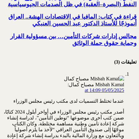
النفط (البصرة–العقبة) ‏في ظل الصدمات الجيوسياسية
قراءة في كتاب: المافيا في الاقتصادات الهشة.. العراق
أنموذجًا للأستاذ الدكتور عبد الحسين العنبكي
مجالس إدارات شركات التأمين… بين مسؤولية القرار
وحماية حقوق حملة الوثائق
تعليقات (3)
Misbah Kamal مصباح كمال:
05/05/2025 at 14:09
عندما تختلط التسميات لدى مكتب رئيس مجلس الوزراء
أصدر مكتب رئيس مجلس الوزراء في أواخر أيلول 2024 كتابًا،
ضمن كتب أخرى موضوعها “توطين التأمين”، لدراسة إنشاء
شركة إعادة تأمين وطنية مساهمة مختلطة. وكان الكتاب
موجّهًا إلى صندوق التأمين العراقي “لأخذ ما يلزم أصولياً
وبالتعاون مع وزارة المالية بالبدء بدراسة إنشاء شركة إعادة