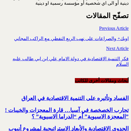
دينية أو الى اي شخصية أو مؤسسة رسمية او دينية
تصفّح المقالات
Previous Article
اوبك+ والصراعات على نهب الريع النفطي مع الراكب المجاني
Next Article
فكر التنمية الاقتصادية في دولة الامام علي ابن ابي طالب عليه
السلام
أبحاث ومقالات أخرى للکاتب
الفساد وتأثيره على التنمية الاقتصادية في العراق
تجارب الخصخصة في آسيا… قارة المعجزات والخيبات !‏
‏”المعجزة الاسيوية” أم “الدراما الاسيوية” ؟‏
الجدوى الاقتصادية والأبعاد الاستراتيجية لمشروع أنبوب