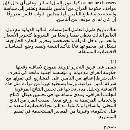
cannot be choosers كما يقول المثل السائر. وعلى أي حال فإن
مواقف حكومة العراق من التأمين ملتبسة وتفتقر إلى سياسة
واضحة تجاه قطاع التأمين. أما مجلس النواب فليس معروفًا
إن كان له أي موقف من التأمين.
هناك تاريخ طويل لتعامل المؤسسات المالية الدولية مع دول
العالم الثالث يغطي طيفا واسعًا من الشروط كتحرير الأسعار
والحد من تدخل الدولة والخصخصة وتحرير التجارة الخارجية،
تشكل في مجموعها فخًا لتأكيد التبعية وتقييد وضع السياسات
الاقتصادية المستقلة.
(4)
نتمنى على فريق التحرير تزويدنا بنموذج لاتفاقية وقعتها
حكومة العراق مع دولة أو مؤسسة أجنبية مانحة كي نتعرف
على شرط إعفائها من التأمين على المشاريع التي تمولها مع
شركة تأمين عراقية. وربما يستطيع غيرنا من قراءة مثل هذه
الاتفاقية وتحليل مدى نجاحها في تحقيق النتائج المرغوبة
للجانب العراقي، ومدى مساهمتها في تحسين هيكل الإنتاج
والخدمات المرتبطة به، ورفع معدل نصيب الفرد من الناتج
المحلي، واتساقها وتكاملها مع البرامج الاقتصادية المعدة من
قبل الحكومة، وغيرها من المعايير المستخدمة في تقييم
المشاريع.
تصحيح