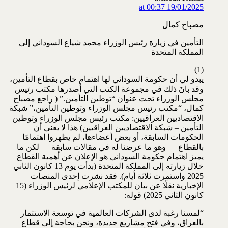
19/01/2025 at 00:37
مصباح كمال
التأمين في زيارة رئيس الوزراء محمد شياع السوداني إلى
المملكة المتحدة
(1)
يبدو لي أن حكومة السوداني لها اهتمام خاص بقطاع التأمين،
وقد بانَ ذلك في مجموعة الكتب التي أصدرها مكتب رئيس
مجلس الوزراء تحت عنوان “توطين التأمين.” ( راجع مصباح
كمال، “مكتب رئيس مجلس الوزراء وتوطين التأمين،” شبكة
الاقتصاديين العراقيين: مكتب رئيس مجلس الوزراء وتوطين
التأمين – شبكة الاقتصاديين العراقيين) هذا لا يعني أن
الحكومات السابقة، أو بعض أعضاءها، لم يظهروا اهتمامًا
بالقطاع — وهو ما عرضنا له في مقالات سابقة — لكن ما
يميز اهتمام حكومة السوداني هو الإعلان عن أهمية القطاع
خلال زيارته إلى المملكة المتحدة (بدأت يوم 13 كانون الثاني
2025 واستمرت ثلاثة أيام). فقد نشرت إحدى المنصات
الإخبارية نقلًا عن بيان للمكتب الإعلامي لرئيس الوزراء (15
كانون الثاني 2025) قوله:
“لمسنا رغبة لدى الشركات العالمية في توسعة الاستثمار
بالعراق، وفي فتح مشاريع جديدة، ونحن بحاجة إلى قطاع