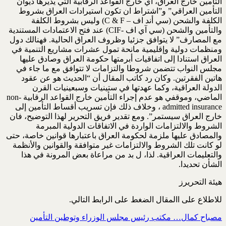
التأمين خارج العراق، أي خارج القواعد الرقابية التي يديرها ديوان
التأمين العراقي” و”اشتراط ان تكون استيرادات العراق بشروط
الكلفة والشحن (سي أند اف – C & F) وليس بشروط الكلفة
والتأمين والشحن (سي آي اف -CIF) عند فتح الاعتمادات المستندية
مع المصارف” لا يتوافق جزئيا وظروف العراق الحالية. فهنالك دول
ومنظمات دولية وإقليمية مانحة تمول عشرات مشاريع التنمية في
العراق استنادا إلى اتفاقيات أبرمتها حكومة العراق وصادق عليها
مجلس النواب تتضمن شروطا والتزامات لا تتوافق مع ما جاء في
هاتين الفقرتين. وكان رد كاتب المقال أن “الحديث هو عن عقود
الدولة العراقية، وكما عهدتها في ستينيات وسبعينيات القرن
الماضي، وموقفي هو عدم إجراء التأمين خارج القواعد الرقابية non-
admitted insurance ، وخلاف ذلك فإن تسريب أقساط التأمين إلى
خارج العراق سيستمر”. ومع تقدير فريق التحرير لهذا التوضيح، فان
الشروط والالتزامات الواردة في الاتفاقات الدولية المبرمة
والمصادق عليها ملزمة لحكومة العراق باعتبارها قوانين خاصة، حتى
لو كانت تلك الشروط والالتزامات غير متوافقة والقوانين والأنظمة
والتعليمات العراقية. لذا، ل بد من مراعاة بعض المرونة في هذا
الشأن تحديدا.
هيئة التحريرز
للاطلاع على االمقال الضغط على الرابط التالي.
مصباح كمال… مكتب رئيس مجلس الوزراء وتوطين التأمين