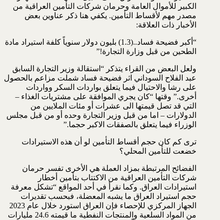
الكبير للأموال العامة وحرمان شركات التأمين العراقية من
مصدر مهم لأقساط التأمين. يكفي هنا ذكر عناوين بعض
الأخبار ذات العلاقة:
“أكبر فضيحة فساد..(1.3) بليون دولار سنوياً كلفة استيراد مادة
الطحين من قبل وزارة التجارة!”
ولعل البعض من القراء يتذكر “استقالة وزير التجارة السابق
عبد الفلاح السوداني اثر فضيحة فساد شملت مزاعم بالحصول
على رشا والاحتيال فيما يتعلق بواردات السكر وواردات
أخرى.” وقتها “كان يجري الموافقة على مشتريات الغذاء –
التي قد تصل قيمتها الى عشرات أو مئات الملايين من
الدولارات – اما من قبل وزير التجارة وحده أو من قبل مجلس
الوزراء فيما يتعلق بالصفقات الاكبر حجما.”
ترى كم كان حجم أقساط التأمين لو أن هذه الاستيرادات
خضعت للتأمين المحلي؟
الفضائح المرتبطة بمزاد العملة هي الأخرى تفسر حرمان
شركات التأمين العراقية من الاكتتاب بتأمين أخطار
استيرادات العراق. وكما نقرأ في أحد المواقع “تشكل معرفة
حجم استيراد العراق ما يشبه المعضلة، فبحسب تقديرات
الجهاز المركزي للإحصاء فإن العراق استورد خلال عام 2023
من المواد السلعية والمنتجات النفطية ما قيمته 24.6 مليارات