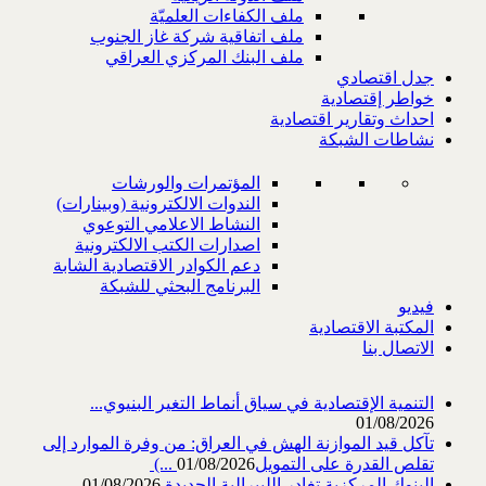
ملف الكفاءات العلميّة
ملف اتفاقية شركة غاز الجنوب
ملف البنك المركزي العراقي
جدل اقتصادي
خواطر إقتصادية
احداث وتقارير اقتصادية
نشاطات الشبكة
المؤتمرات والورشات
الندوات الالكترونية (وبينارات)
النشاط الاعلامي التوعوي
اصدارات الكتب الالكترونية
دعم الكوادر الاقتصادية الشابة
البرنامج البحثي للشبكة
فيديو
المكتبة الاقتصادية
الاتصال بنا
التنمية الإقتصادية في سياق أنماط التغير البنيوي...
01/08/2026
تآكل قيد الموازنة الهش في العراق: من وفرة الموارد إلى
تقلص القدرة على التمويل‎ (...
01/08/2026
البنوك المركزية تغادر الليبرالية الجديدة
01/08/2026