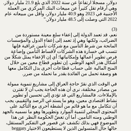
دولار، مسجلا ارتفاعاً عن سنة 2022 الذي بلغ 21.9 مليار دولار.
وهي أرقام تقل كثيراً عن مبيعات البنك المركزي من العملة
الأجنبية في 2023 وهو 40.9 مليار دولار، وأقل من مبيعاته عام
2022 التي وصلت إلى 48.5 مليار دولار.”
(3)
نعم، قد تعمد الدولة إلى إعفاء سلع معينة مستوردة من
الضرائب، ولكنها وهي إذ تعمد إلى إعفاء الدول والمؤسسات
المانحة من شرط التأمين مع شركات تأمين عراقية فإنها
تتسب في خسارة هذه الشركات لأقساط التأمين وإضاعة
فرص تطوير أعمالها وإمكانياتها؛ أي إن الإعفاء يمثل شكلًا من
أشكال هدر الجهد الوطني. إن تطوير قطاع معين من خلال
المنح المالية على حساب قطاعات أخرى بدل التكامل معها
هو وصفة تحمل من الفائدة بقدر ما تحمله من ضرر.
في الوقت الذي نقرّ حاجة العراق إلى مشاريع تنموية ممولة
من مصادر مختلفة، نرى أن هذه الحاجة يجب أن لا تقترن
بالإملاءات. فالمشاريع التي قد تؤدي إلى تحسين أو تطوير
نشاط اقتصادي معين، وهو ما يستدعي الرصد والتقييم، يجب
أن تتكامل مع ما هو قائم من أنشطة أخرى مع التأكيد على
المحتوى المحلي لتنمية الموارد وتطويرها وهو ما نسميه بالجهد
الوطني ومنه التأمين. أما أن تغضّ الحكومة النظر عن هذا
الموضوع فهي بذلك تكشف عن قصور في التفكير المستقل،
حالها حال المتسولين الذين لا يستطيعون الاختيار beggars