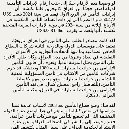
لو وضعنا هذه الأرقام جنبًا إلى جنب أرقام الإيرادات التأمينية
لدولة أصغر حجمًا من العراق كالبحرين فإننا نكتشف أن
إيرادات التأمين في الربع الأول فقط من سنة 2024 بلغت US$
250.472. وإذا نظرنا إلى إيرادات أٌقساط التأمين المكتتبة في
الأرباع الثلاثة من سنة 2024 في دولة الإمارات العربية المتحدة
نكتشف أنها بلغت ما يقرب US$23.8 billion.
لقد كانت مصادر الطلب على التأمين في العراق، تاريخيًا،
تعتمد على مؤسسات الدولة وبالدرجة الثانية شركات القطاع
الخاص الصناعية بما فيها المحلات التجارية في الأسواق
التقليدية في بغداد وغيرها من مدن العراق. وكان طلب الأفراد
على التأمين يحتل المرتبة الدنيا. ونعرف أن قانون التأمين
الإلزامي من حوادث السيارات لسنة 1980 وتعديلاته قد حرم
شركات التأمين من الاكتتاب في تأمين المسؤولية المدنية
الناشئة من حوادث السيارات، وهو مصدر مهم لأقساط
التأمين. (للتفاصيل راجع: مصباح كمال، في نقد التأمين
الإلزامي من حوادث السيارات في العراق، مكتبة التأمين
العراقي، 2023).
لقد ساء وضع قطاع التأمين بعد 2003 لأسباب عديدة قمنا
بدراستها في بعض كتاباتنا. وساهم في هذا الوضع عقود الدولة
المختلفة التي لم تخضع للتأمين مع شركات تأمين عراقية.
فعند رجوعنا إلى ما نشر في الصحافة العراقية عن عقود
الاستيراد لحكومة العراق، على سبيل المثل، نكتشف الهدر