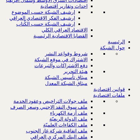
اقتصادات الشرق الاوسط وشمال افريقيا
احداث وتقارير اقتصادية
ارشيف الشبكة حسب الموضوع
ارشيف الفكر الاقتصادي العراقي
ارشيف الشبكة حسب الكُتاب
الاقتصاد العراقي الكلي
القضايا الاقتصادية الرئيسية
الرئيسية
حول الشبكة
شروط وقواعد النشر
الاشتراك في موقع الشبكة
دفع الاشتراكات والتبرعات
هيئة التحرير
ميثاق تأسيس الشبكة
ميثاق الشبكة المعدل
قوانين اقتصادية
ملفات اقتصادية
ملف جولات التراخيص وعقود الخدمة
ملف سوق النقد الاجنبي وسعر الصرف
ملف أزمة الكهرباء
ملف الدولة الريعيّة
ملف الكفاءات العلميّة
ملف اتفاقية شركة غاز الجنوب
ملف البنك المركزي العراقي