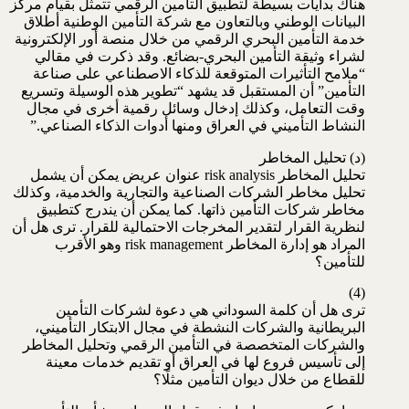
هناك بدايات بسيطة لتطبيق التأمين الرقمي تتمثل بقيام مركز
البيانات الوطني وبالتعاون مع شركة التأمين الوطنية أطلاق
خدمة التأمين البحري الرقمي من خلال منصة أور الإلكترونية
لشراء وثيقة التأمين البحري-بضائع. وقد ذكرت في مقالي
“ملامح التأثيرات المتوقعة للذكاء الاصطناعي على صناعة
التأمين” أن المستقبل قد يشهد “تطوير هذه الوسيلة وتسريع
وقت التعامل، وكذلك إدخال وسائل رقمية أخرى في مجال
النشاط التأميني في العراق ومنها أدوات الذكاء الصناعي.”
(د) تحليل المخاطر
تحليل المخاطر risk analysis عنوان عريض يمكن أن يشمل
تحليل مخاطر الشركات الصناعية والتجارية والخدمية، وكذلك
مخاطر شركات التأمين ذاتها. كما يمكن أن يندرج كتطبيق
لنظرية القرار لتقدير المخرجات الاحتمالية للقرار. ترى هل أن
المراد هو إدارة المخاطر risk management وهو الأقرب
للتأمين؟
(4)
ترى هل أن كلمة السوداني هي دعوة لشركات التأمين
البريطانية والشركات النشطة في مجال الابتكار التأميني،
والشركات المتخصصة في التأمين الرقمي وتحليل المخاطر
إلى تأسيس فروع لها في العراق أو تقديم خدمات معينة
للقطاع من خلال ديوان التأمين مثلًا؟