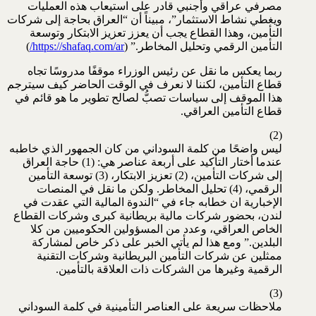
مصرفي عراقي وأجنبي قادر على استيعاب هذه العمليات
ويغطي نشاط الاستثمار”، مبيناً أن “العراق بحاجة إلى شركات
التأمين، وهذا القطاع يجب أن يعزز تعزيز الابتكار وتوسعة
التأمين الرقمي وتحليل المخاطر.” (
https://shafaq.com/ar/
)
ربما يعكس ما نقل عن رئيس الوزراء موقفًا مدروسًا تجاه
قطاع التأمين، لكننا لا نعرف في الوقت الحاضر كيف سيترجم
هذا الموقف إلى سياسات تصبُّ لصالح تطوير ما هو قائم في
قطاع التأمين العراقي.
(2)
ليس واضحًا من كلمة السوداني من كان الجمهور الذي خاطبه
عندما أختار التأكيد على أربعة عناصر هي: (1) حاجة العراق
إلى شركات التأمين، (2) تعزيز الابتكار، (3) توسعة التأمين
الرقمي، (4) تحليل المخاطر. ولكن ما نقل في المنصات
الإخبارية ان خطابه جاء في “الندوة المالية التي عقدت في
لندن، بحضور شركات مالية بريطانية كبرى وشركات القطاع
الخاص العراقي، وعدد من المسؤولين الحكوميين من كلا
البلدين.” ومع هذا لم يأتي الخبر على ذكر خاص لمشاركة
ممثلين عن شركات التأمين البريطانية وشركات التقنية
الرقمية وغيرها من الشركات ذات العلاقة بالتأمين.
(3)
ملاحظات سريعة على العناصر التأمينية في كلمة السوداني