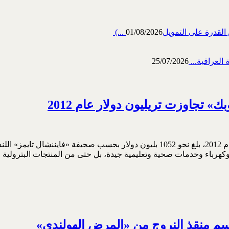
رة على التمويل‎ (...
01/08/2026
العراقية...
25/07/2026
 تجاوزت تريليون دولار عام 2012
سجلت العائدات النفطية الصافية لدول «أوبك»، مستوى قياسياً في عام 2012، بلغ نحو 52
ة وكهرباء وخدمات صحية وتعليمية جيدة، بل حتى من المنتجات البترولية 
اسم منقذ النروج من «المرض الهولندي»