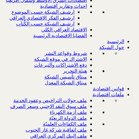
اقتصادات الشرق الاوسط وشمال افريقيا
احداث وتقارير اقتصادية
ارشيف الشبكة حسب الموضوع
ارشيف الفكر الاقتصادي العراقي
ارشيف الشبكة حسب الكُتاب
الاقتصاد العراقي الكلي
القضايا الاقتصادية الرئيسية
الرئيسية
حول الشبكة
شروط وقواعد النشر
الاشتراك في موقع الشبكة
دفع الاشتراكات والتبرعات
هيئة التحرير
ميثاق تأسيس الشبكة
ميثاق الشبكة المعدل
قوانين اقتصادية
ملفات اقتصادية
ملف جولات التراخيص وعقود الخدمة
ملف سوق النقد الاجنبي وسعر الصرف
ملف أزمة الكهرباء
ملف الدولة الريعيّة
ملف الكفاءات العلميّة
ملف اتفاقية شركة غاز الجنوب
ملف البنك المركزي العراقي