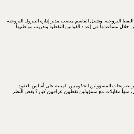
النفط النروجية. وشغل القاسم منصب مدير إدارة البترول النروجية
طاقة الإنتاجية النفطية بحلول 2020، فهل ستبلغ 12 مليون برميل يومياً، كما تكرر تصريحات المسؤولين الحكوميين المبنية على أساس العقود
ادر، منها مقابلات مع مسؤولين نفطيين عراقيين كبار؟ بغض النظر