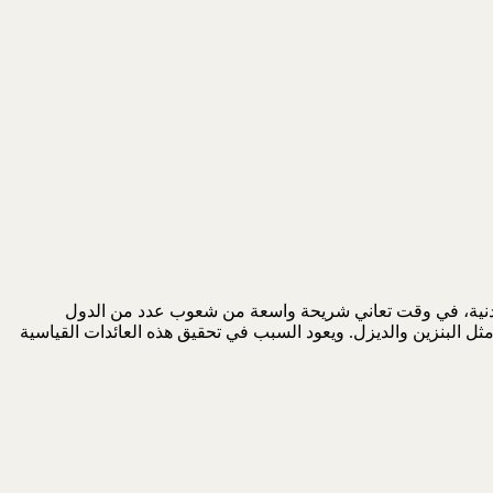
10 بليون دولار بحسب صحيفة «فايننشال تايمز» اللندنية، في وقت تعاني شريحة واسعة من شعوب عدد من الدول
مثل البنزين والديزل. ويعود السبب في تحقيق هذه العائدات القياسية