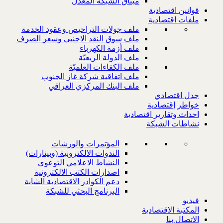
ميثاق الشبكة المعدل
قوانين اقتصادية
ملفات اقتصادية
ملف جولات التراخيص وعقود الخدمة
ملف سوق النقد الاجنبي وسعر الصرف
ملف أزمة الكهرباء
ملف الدولة الريعيّة
ملف الكفاءات العلميّة
ملف اتفاقية شركة غاز الجنوب
ملف البنك المركزي العراقي
جدل اقتصادي
خواطر إقتصادية
احداث وتقارير اقتصادية
نشاطات الشبكة
المؤتمرات والورشات
الندوات الالكترونية (وبينارات)
النشاط الاعلامي التوعوي
اصدارات الكتب الالكترونية
دعم الكوادر الاقتصادية الشابة
البرنامج البحثي للشبكة
فيديو
المكتبة الاقتصادية
الاتصال بنا