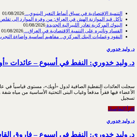
التنمية الإقتصادية في سياق أنماط التغير البنيوي...
01/08/2026
تآكل قيد الموازنة الهش في العراق: من وفرة الموارد إلى تقلص القد
البنوك المركزية تغادر الليبرالية الجديدة
01/08/2026
الفساد وتأثيره على التنمية الاقتصادية في العراق...
01/08/2026
النقود وعمليات البنك المركزي.. مفاهيم أساسية وإضاءة التجربة 
د. وليد خدوري
د. وليد خدوري: النفط في أسبوع – عائدات «أوبك»
الأعضاء فيها فقراً مدقعاً وغياب البنى التحتية الأساسية من مياه شف
تسجيل
اقرأ التفاصيل
د. وليد خدوري
د. وليد خدوري: النفط في اسبوع – فاروق الق