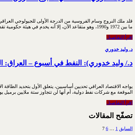
قلد ملك النروج وسام الفروسية من الدرجة الأولى للجيولوجي العراقي 
ما بين 1972 و1990، وهو متقاعد الآن، إلا أنه يخدم في هيئة حكومية تقدم مساعدات فنية واستشارية بترولية لدول العالم الثالث، منها لبنان، من خلال مساعدتها في إعداد القوانين النفطية وتدريب مواطنيها
اقرأ التفاصيل
د. وليد خدوري
د./ وليد خدوري): النفط في أسبوع – العراق: النف
الموقعة مع شركات نفط دولية، أم أنها لن تتجاوز ستة ملايين برميل يو
اقرأ التفاصيل
تصفّح المقالات
السابق
1
…
6
7