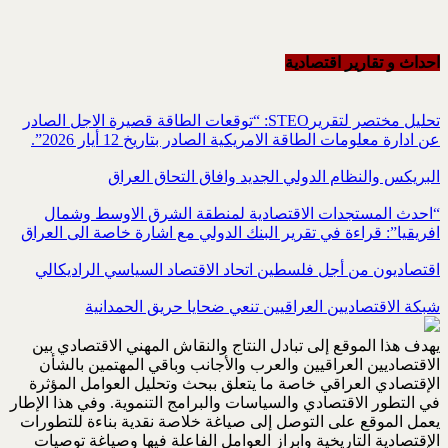
احداث و تقاریر اقتصادیة
تحليل مختصر لتقريرSTEO‏: “توقعات الطاقة قصيرة الاجل الصادر
عن ادارة معلومات الطاقة الامريكية ‏الصادر بتاريخ 12 أيار 2026”.‏
البريكس والنظام الدولي الجديد وافاق التحاق العراق
“احدث المستجدات الاقتصادية لمنطقة الشرق الاوسط وشمال
افريقيا”: قراءة في تقرير البنك الدولي مع اشارة خاصة الى العراق
اقتصاديون من أجل فلسطين اتحاد الاقتصاد السياسي الراديكالي
شبكة الاقتصاديين العراقيين تنعي ضحايا حريق الحمدانية
يهدف هذا الموقع إلى تبادل النتاج والنقاش المهني الاقتصادي بين
الاقتصاديين العراقيين والعرب والأجانب وباقي المهتمين بالشأن
الإقتصادي العراقي خاصة ما يتعلق ببحث وتحليل العوامل المؤثرة
في التطور الاقتصادي والسياسات والبرامج التنموية. وفي هذا الإطار
يعمل الموقع على التوصل إلى صياغة خلاصة نقدية بناءة للتطورات
الإقتصادية التاريخية وابراز العوامل الفاعلة فيها وصياغة توصيات