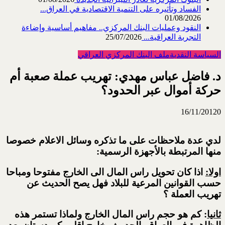
الفساد وتأثيره على التنمية الاقتصادية في العراق...
01/08/2026
النقود وعمليات البنك المركزي.. مفاهيم أساسية وإضاءة
التجربة العراقية...
25/07/2026
السياسة النقدية
ملف البنك المركزي العراقي
د. فاضل عباس مهدي: تهريب عملة صعبة أم
حركة أموال عبر الحدود؟
16/11/2012
0
لدي عدة ملاحظات على ما تذكره وسائل الاعلام خصوصا
منها المرتبطة بالأجهزة الرسمية:
اولا:
اذا كان تحويل راس المال الى الخارج مفتوحا ومباحا
حسب القوانين المرعية للبلاد فهل يصح الحديث عن
تهريب العملة ؟
ثانيا
: كم هو حجم راس المال الخارج ولماذا تستمر هذه