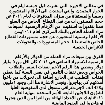
في مقالتي الاخيرة التي نشرت قبل خمسة ايام في
الحوار المتمدن والتي استندت الى الأرقام المنشورة
رسميا والمستقاة من ميزان المدفوعات لعام ٢٠١١ عن
حجم المستوردات من قبل القطاع الخاص من السلع
قمنا بتقديرات استقيت من الأرقام الرسمية لمبيعات
مزاد العملة الخاص بالبنك المركزي لعام ٢٠١١ومن
الأرقام الرسمية المنشورة عن حجم مستوردات القطاع
الخاص فاستنبطنا حجم المستوردات والتحويلات
للاغراض الخدمية
الفرق بين مبيعات مزاد العملة من الدولار والأرقام
الرسمية للاستيراد السلعي في ٢٠١١ كان اقل من ٥ مليار
دولار ويغطي هذا الرقم الاخير نفقات السفر والطلاب
الخواص وبعض نفقات التامين في نفس السنة كما يغطي
نفقات التطبيب في الخارج اضافة الى تحويلات من باعوا
أملاكهم كي يهاجروا. وتجدر الاشارة هنا الى وجود ١مليون
و428 الف لاجيءعراقي مسجل لدى المفوضية العليا
لشؤون اللاجئين التابعة للأمم المتحدة بنهاية العام
٢٠١١ناهيك عن الاعداد الهائلة من العراقيين الذين هجروا
او هاجروا في العقود الماضية