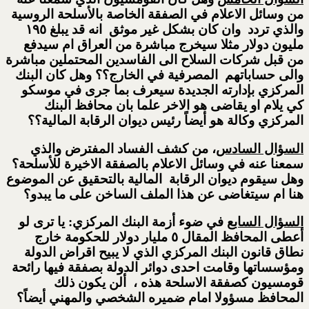
من وسائل الاعلام في الصفقة الخاصة بالأسلحة الروسية
والذي تردد وان كان بشكل غير موثق انه قد يبلغ ١٩٥
مليون دولار مثلا سيخرج مباشرة من العراق ام سيدفع
من قبل شركات السلاح الى الفاسدين المحتملين مباشرة
والى حساباتهم المصرفية في الخارج؟؟ وهل كان البنك
المركزي بإدارته الجديدة سيعرف بما جرى في موسكو
كي يلام او يقاضى هو الاخر علما بان محافظ البنك
المركزي وكالة هو أيضاً رئيس ديوان الرقابة المالية؟؟
السؤال السادس
، من كشف الفساد المفترض والذي
سمعنا عنه في وسائل الاعلام بالصفقة الاخيرة للأسلحة؟
وهل سيقوم ديوان الرقابة المالية بالتحقيق عن الموضوع
هنا ام سيتغاضى عن هذا الملف الساخن على ما يبدو؟
السؤال السابع
في ضوء أزمة البنك المركزي: يا ترى لو
أعطى المحافظ المقال ٥ مليار دولار للحكومة خارج
نطاق قانون البنك المركزي الذي لا يبيح اقراض الدولة
ومؤسساتها وقامت احدى دوائر الدولة بصفقة فيها رائحة
قومسيون كصفقة الاسلحة هذه ، ألن يكون ذلك
المحافظ مسؤولا امام ضميره الشخصي والمهني أيضاً؟