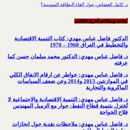
د. كامل العضاض: حول إلغاء البطاقة التموينية؟
أبحاث ومقالات أخرى للکاتب
الدكتور فاضل عباس مهدي: كتاب التنمية الاقتصادية
والتخطيط في العراق 1960 – 1970
د. فاضل عباس مهدي: الدكتور محمد سلمان حسن كما
عرفته
د. فاضل عباس مهدي: خواطر عن ارقام الانفاق الكلي
في الموازنتين 2013 و2014 وعن ضعف السياسات
الماكروية والتجارية
د. فاضل عباس مهدي: التنمية الاقتصادية والاجتماعية لا
تُختزل بتنمية قطاع النفط: حوار مع الزميل المهندس
فلاح الخواجة
د. فاضل عباس مهدي: ملاحظات نقدية حول انجازات