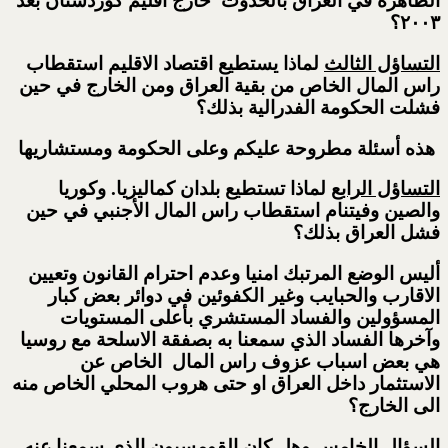
الظاهرة في العراق بالحدوث خارج اقليم كوردستان بعد
٢٠٠٣؟
التساؤل الثالث
لماذا يستطيع اقتصاد الاقليم استقطاب
راس المال الخاص من بقية العراق ومن الخارج في حين
فشلت الحكومة الفدرالية بذلك؟
هذه أسئلة مطروحة عليكم وعلى الحكومة ومستشاريها
التساؤل الرابع
لماذا تستطيع بلدان كماليزيا. وكوريا
والصين وفيتنام استقطاب راس المال الأجنبي في حين
فشل العراق بذلك؟
أليس الوضع المرتبك امنيا وعدم احترام القانون وتعيين
الاقارب والحبايب وغير الكفوئين في دوائر بعض كبار
المسؤولين والفساد المستشري بأعلى المستويات
وآخرها الفساد الذي سمعنا به بصفقة الاسلحة مع روسيا
هي بعض اسباب عزوف راس المال الخاص عن
الاستثمار داخل العراق او حتى هروب المحلي الخاص منه
الى الخارج؟
السؤال الخامس
وهل كان القومسيون الذي سمعنا عنه