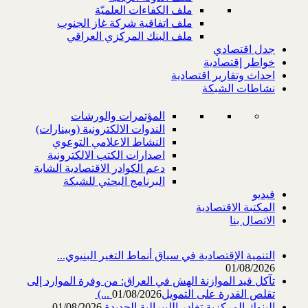
ملف الكفاءات العلميّة
ملف اتفاقية شركة غاز الجنوب
ملف البنك المركزي العراقي
جدل اقتصادي
خواطر إقتصادية
احداث وتقارير اقتصادية
نشاطات الشبكة
المؤتمرات والورشات
الندوات الالكترونية (وبينارات)
النشاط الاعلامي التوعوي
اصدارات الكتب الالكترونية
دعم الكوادر الاقتصادية الشابة
البرنامج البحثي للشبكة
فيديو
المكتبة الاقتصادية
الاتصال بنا
التنمية الإقتصادية في سياق أنماط التغير البنيوي...
01/08/2026
تآكل قيد الموازنة الهش في العراق: من وفرة الموارد إلى
تقلص القدرة على التمويل‎ (...
01/08/2026
البنوك المركزية تغادر الليبرالية الجديدة
01/08/2026