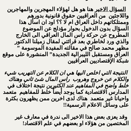
السؤال الاخير
هنا هو هل لهؤلاء المهجرين والمهاجرين
واللاجئين من العراقيين حقوق قانونية بدورهم
وممتلكاتهم داخل العراق ام لا ؟؟ اود ان اسأل هذا
السؤال بدون الدخول بحوار مؤدلج عن الموضوع
المطروح عن حركة راس المال العراقي الى الخارج
والذي ورد لخاطري بعد قرائتي لمقال زميلنا الدكتور
مظهر محمد صالح في مقالته المفيدة الموسومة ”
العراق ومستقبل الليبرالية الجديدة
” المنشورة على موقع
شبكة الإقتصاديين العراقيين
النتيجة التي اخلص اليها هي ان الكلام عن التهريب شيء
والكلام عن خروج وهروب راس المال شئ ثاني وهناك
خلط واضح في المفاهيم عند الكثيرين
نتيجة اختلاف في
المدارس الاقتصادية كما يوجد أيضاً خلط للمفاهيم متعمد
واحيانا غير متعمد هناك لدى اخرين ممن يظهرون بكثرة
على وسائل الاعلام الرسمية!!
وقد يعزى بعض هذا الاخير الى ندرة في معارف غير
المختصين من هؤلاء او بعضهم في علم الاقتصاد!