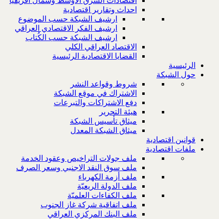
اقتصادات الشرق الاوسط وشمال افريقيا
احداث وتقارير اقتصادية
ارشيف الشبكة حسب الموضوع
ارشيف الفكر الاقتصادي العراقي
ارشيف الشبكة حسب الكُتاب
الاقتصاد العراقي الكلي
القضايا الاقتصادية الرئيسية
الرئيسية
حول الشبكة
شروط وقواعد النشر
الاشتراك في موقع الشبكة
دفع الاشتراكات والتبرعات
هيئة التحرير
ميثاق تأسيس الشبكة
ميثاق الشبكة المعدل
قوانين اقتصادية
ملفات اقتصادية
ملف جولات التراخيص وعقود الخدمة
ملف سوق النقد الاجنبي وسعر الصرف
ملف أزمة الكهرباء
ملف الدولة الريعيّة
ملف الكفاءات العلميّة
ملف اتفاقية شركة غاز الجنوب
ملف البنك المركزي العراقي