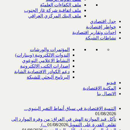
ملف الكفاءات العلميّة
ملف اتفاقية شركة غاز الجنوب
ملف البنك المركزي العراقي
جدل اقتصادي
خواطر إقتصادية
احداث وتقارير اقتصادية
نشاطات الشبكة
المؤتمرات والورشات
الندوات الالكترونية (وبينارات)
النشاط الاعلامي التوعوي
اصدارات الكتب الالكترونية
دعم الكوادر الاقتصادية الشابة
البرنامج البحثي للشبكة
فيديو
المكتبة الاقتصادية
الاتصال بنا
التنمية الإقتصادية في سياق أنماط التغير البنيوي...
01/08/2026
تآكل قيد الموازنة الهش في العراق: من وفرة الموارد إلى
تقلص القدرة على التمويل‎ (...
01/08/2026