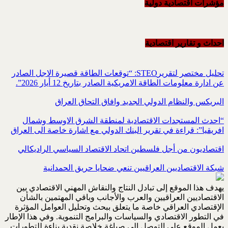
مؤشرات اقتصادية دولية
احداث و تقاریر اقتصادیة
تحليل مختصر لتقريرSTEO‏: “توقعات الطاقة قصيرة الاجل الصادر
عن ادارة معلومات الطاقة الامريكية ‏الصادر بتاريخ 12 أيار 2026”.‏
البريكس والنظام الدولي الجديد وافاق التحاق العراق
“احدث المستجدات الاقتصادية لمنطقة الشرق الاوسط وشمال
افريقيا”: قراءة في تقرير البنك الدولي مع اشارة خاصة الى العراق
اقتصاديون من أجل فلسطين اتحاد الاقتصاد السياسي الراديكالي
شبكة الاقتصاديين العراقيين تنعي ضحايا حريق الحمدانية
يهدف هذا الموقع إلى تبادل النتاج والنقاش المهني الاقتصادي بين
الاقتصاديين العراقيين والعرب والأجانب وباقي المهتمين بالشأن
الإقتصادي العراقي خاصة ما يتعلق ببحث وتحليل العوامل المؤثرة
في التطور الاقتصادي والسياسات والبرامج التنموية. وفي هذا الإطار
يعمل الموقع على التوصل إلى صياغة خلاصة نقدية بناءة للتطورات