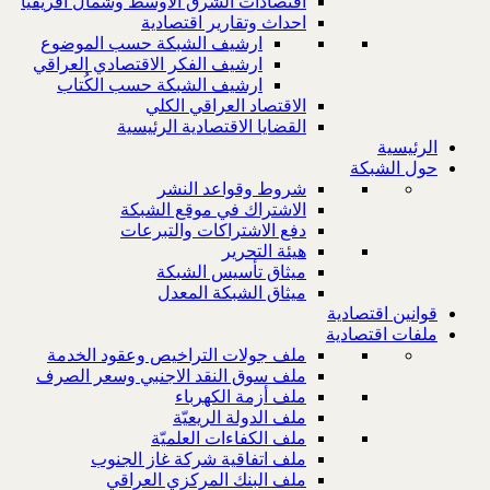
اقتصادات الشرق الاوسط وشمال افريقيا
احداث وتقارير اقتصادية
ارشيف الشبكة حسب الموضوع
ارشيف الفكر الاقتصادي العراقي
ارشيف الشبكة حسب الكُتاب
الاقتصاد العراقي الكلي
القضايا الاقتصادية الرئيسية
الرئيسية
حول الشبكة
شروط وقواعد النشر
الاشتراك في موقع الشبكة
دفع الاشتراكات والتبرعات
هيئة التحرير
ميثاق تأسيس الشبكة
ميثاق الشبكة المعدل
قوانين اقتصادية
ملفات اقتصادية
ملف جولات التراخيص وعقود الخدمة
ملف سوق النقد الاجنبي وسعر الصرف
ملف أزمة الكهرباء
ملف الدولة الريعيّة
ملف الكفاءات العلميّة
ملف اتفاقية شركة غاز الجنوب
ملف البنك المركزي العراقي