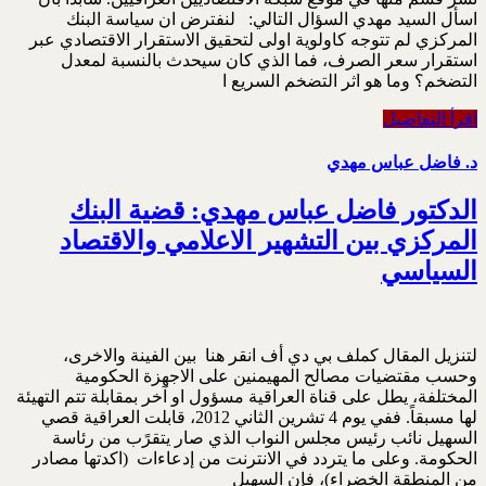
اسأل السيد مهدي السؤال التالي: لنفترض ان سياسة البنك
المركزي لم تتوجه كاولوية اولى لتحقيق الاستقرار الاقتصادي عبر
استقرار سعر الصرف، فما الذي كان سيحدث بالنسبة لمعدل
التضخم؟ وما هو اثر التضخم السريع ا
اقرأ التفاصيل
د. فاضل عباس مهدي
الدكتور فاضل عباس مهدي: قضية البنك
المركزي بين التشهير الاعلامي والاقتصاد
السياسي
لتنزيل المقال كملف بي دي أف انقر هنا بين الفينة والاخرى،
وحسب مقتضيات مصالح المهيمنين على الاجهزة الحكومية
المختلفة، يطل على قناة العراقية مسؤول او آخر بمقابلة تتم التهيئة
لها مسبقاً. ففي يوم 4 تشرين الثاني 2012، قابلت العراقية قصي
السهيل نائب رئيس مجلس النواب الذي صار يتقرًب من رئاسة
الحكومة. وعلى ما يتردد في الانترنت من إدعاءات (اكدتها مصادر
من المنطقة الخضراء)، فإن السهيل