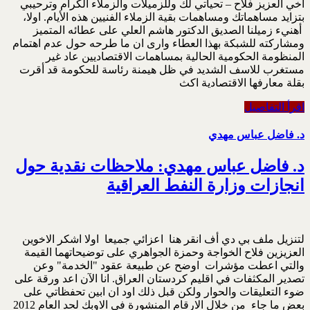
اخي العزيز فلاح – تحياتي لك وللزميلات والزملاء الكرام وترحيبي
بتزايد مساهماتك ومساهمات بقية الزملاء الفنيين هذه الأيام. اولا،
أهنيء زميلنا الصديق الدكتور هاشم العلي على عطائه المتميز
ومشاركته للشبكة بهذا العطاء وارى ان ما طرحه حول عدم اهتمام
المنظومة الحكومية الحالية بمساهمات الاقتصاديين عاد غير
مستغرب للاسف الشديد في ظل هيمنة رئاسة للحكومة قد أقرت
بقلة معارفها الاقتصادية اكث
اقرأ التفاصيل
د. فاضل عباس مهدي
د. فاضل عباس مهدي: ملاحظات نقدية حول
انجازات وزارة النفط العراقية
لتنزيل ملف بي دي أف انقر هنا اعزائي جميعا اولا اشكر الاخوين
العزيزين فلاح الخواجة وحمزة الجواهري على توضيحاتهما القيمة
والتي اعطت مؤشرات اوضح عن طبيعة عقود "الخدمة" وعن
تصدير المكثفات في اقليم كردستان العراق. انا الآن اعد ورقة على
ضوء التعليقات والحوار ولكن قبل ذلك اود ان ابين تحفظاتي على
بعض ما جاء من خلال الارقام المنشورة في الاوبك لحد العام 2012