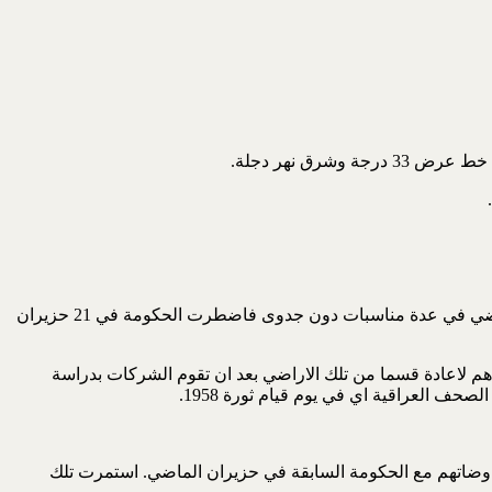
لقد اثير موضوع استعادة الاراضي غير المستثمرة من شركات النفط الثلاث شفهيا من قبل الحكومة العراقية في الخمسينيات من القرن الماضي في عدة مناسبات دون جدوى فاضطرت الحكومة في 21 حزيران
في 6 تموز 1958 حيث ابدى خلاله ممثلوا الشركات استعدادهم لاعادة قسما من تلك الاراضي بعد ان تقوم الشركات بدراسة
 بها خلال مفاوضاتهم مع الحكومة السابقة في حزيران الماضي. استمرت تلك