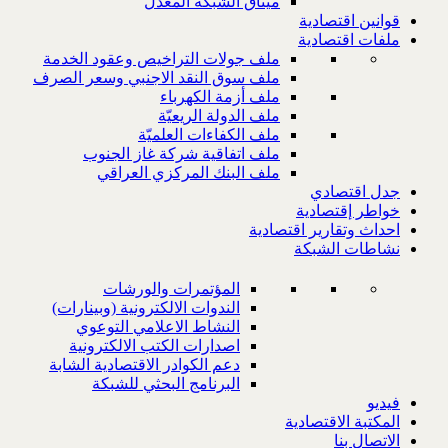
ميثاق الشبكة المعدل
قوانين اقتصادية
ملفات اقتصادية
ملف جولات التراخيص وعقود الخدمة
ملف سوق النقد الاجنبي وسعر الصرف
ملف أزمة الكهرباء
ملف الدولة الريعيّة
ملف الكفاءات العلميّة
ملف اتفاقية شركة غاز الجنوب
ملف البنك المركزي العراقي
جدل اقتصادي
خواطر إقتصادية
احداث وتقارير اقتصادية
نشاطات الشبكة
المؤتمرات والورشات
الندوات الالكترونية (وبينارات)
النشاط الاعلامي التوعوي
اصدارات الكتب الالكترونية
دعم الكوادر الاقتصادية الشابة
البرنامج البحثي للشبكة
فيديو
المكتبة الاقتصادية
الاتصال بنا