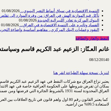
التنمية الإقتصادية في سياق أنماط التغير البنيوي...
01/08/2026
تآكل قيد الموازنة الهش في العراق: من وفرة الموارد إلى تقلص القد
البنوك المركزية تغادر الليبرالية الجديدة
01/08/2026
الفساد وتأثيره على التنمية الاقتصادية في العراق...
01/08/2026
النقود وعمليات البنك المركزي.. مفاهيم أساسية وإضاءة التجربة 
النفط والغاز والطاقة
غانم العـنّاز: الزعيم عبد الكريم قاسم وسياسته النفطية أو القانون رقم (80) لسنة 1961
08/12/2014
0
لتنزيل نسخة سهلة الطباعة انقر هنا
يعتبر نزاع العراق مع شركات النفط في عهد الزعيم عبد الكريم قاسم
بمكان ان تفرض شروطها على الحكومة العراقية خاصة في عهد الانتداب ال
العراق المحدودة لسنة 1931 بالشروط الجائرة التي فرضتها ومن ضمنها حرمان العراق من المساهمة في الشركة بنسبة 20% كما نصت عليه اتفاقية سان ريمو المنعقد في سنة 1920.
لاستعادة 99.5% من اراضيه.