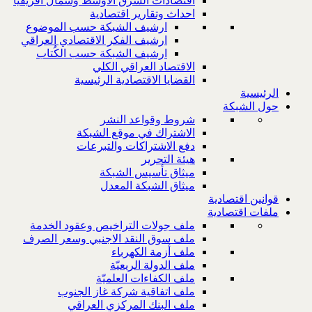
اقتصادات الشرق الاوسط وشمال افريقيا
احداث وتقارير اقتصادية
ارشيف الشبكة حسب الموضوع
ارشيف الفكر الاقتصادي العراقي
ارشيف الشبكة حسب الكُتاب
الاقتصاد العراقي الكلي
القضايا الاقتصادية الرئيسية
الرئيسية
حول الشبكة
شروط وقواعد النشر
الاشتراك في موقع الشبكة
دفع الاشتراكات والتبرعات
هيئة التحرير
ميثاق تأسيس الشبكة
ميثاق الشبكة المعدل
قوانين اقتصادية
ملفات اقتصادية
ملف جولات التراخيص وعقود الخدمة
ملف سوق النقد الاجنبي وسعر الصرف
ملف أزمة الكهرباء
ملف الدولة الريعيّة
ملف الكفاءات العلميّة
ملف اتفاقية شركة غاز الجنوب
ملف البنك المركزي العراقي