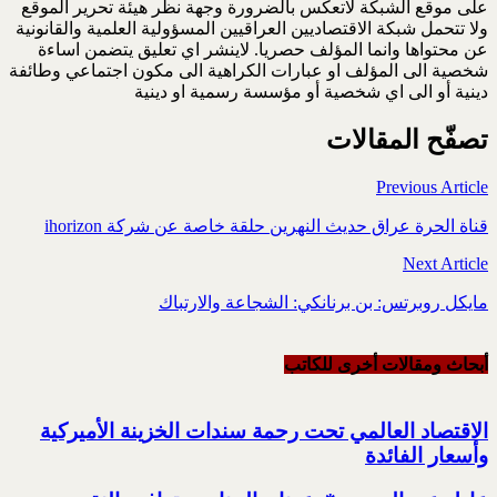
على موقع الشبكة لاتعكس بالضرورة وجهة نظر هيئة تحرير الموقع
ولا تتحمل شبكة الاقتصاديين العراقيين المسؤولية العلمية والقانونية
عن محتواها وانما المؤلف حصريا. لاينشر اي تعليق يتضمن اساءة
شخصية الى المؤلف او عبارات الكراهية الى مكون اجتماعي وطائفة
دينية أو الى اي شخصية أو مؤسسة رسمية او دينية
تصفّح المقالات
Previous Article
قناة الحرة عراق حديث النهرين حلقة خاصة عن شركة ihorizon
Next Article
مايكل روبرتس: بن برنانكي: الشجاعة والارتباك
أبحاث ومقالات أخرى للکاتب
الاقتصاد العالمي تحت رحمة سندات الخزينة الأميركية
وأسعار الفائدة