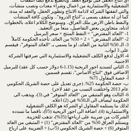
اي انتاج الحقل قبل توقيع العقد. وبالطبع تدفع ايضاً النفقات
التشغيلية والاستثمارية من اعمال وشراء معدات ونصب منشآت،
والتي انفقتها الشركة لادامة الانتاج وتطوير الحقل. والعقد له مدة،
كما ان له سقف يسمى بـ”انتاج الذروة”.. وتكون كافة المنشآت
والنفط باطن الارض ملك العراق.. وسنوضح الكلام اعلاه، بالخطوات
ادناه، متجاوزين بعض التفاصيل، منعاً من التعقيد.
1- “العائد المفترض” = النفط المنتج × سعر البرميل
2- “العائد المفترض” ÷ 2 = 50% من العائد، تأخذه الحكومة كاملاً
3- الـ 50% الثانية من العائد، او ما يسمى بـ “العائد المتوفر”، فيقسم
على 3 ابواب.
4- الاول لدفع الكلف التشغيلية والاستثمارية التي صرفتها الشركة
الاجنبية.
5- الثاني لتسديد اجور الربحية (1.15-6 دولار حسب كل عقد) للبرميل
الاضافي فوق “انتاج الاساس”، تقسم قسمين.
أ‌- حصة المقاول 75%
ب‌- حصة الحكومة 25%. (جرى تعديل على حصة الشريك الحكومي
عام 2013 واختلفت النسب من عقد لاخر)
6- الثالث وهو المتبقي من “العائد المتوفر” في (3)، ويذهب الى
الحكومة ليضاف الى الـ50% في (2) اعلاه.
لذلك ما يستلمه المقاول او الشركة هو الكلف التشغيلية
والاستثمارية (4)، اضافة الى اجور الربحية (5/أ)، ناقصاً ما تسدده
الشركات من ضريبة على ارباحها (35%)، تذهب للخزينة.
ويستلم العراق 50% من “العائد المفترض” (1) + المتبقي من العائد
المتوفر (6) + حصة الشريك الحكومي (5/ب) + الضريبة على ارباح