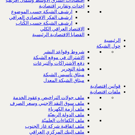
اقتصادات الشرق الاوسط وشمال افريقيا
احداث وتقارير اقتصادية
ارشيف الشبكة حسب الموضوع
ارشيف الفكر الاقتصادي العراقي
ارشيف الشبكة حسب الكُتاب
الاقتصاد العراقي الكلي
القضايا الاقتصادية الرئيسية
الرئيسية
حول الشبكة
شروط وقواعد النشر
الاشتراك في موقع الشبكة
دفع الاشتراكات والتبرعات
هيئة التحرير
ميثاق تأسيس الشبكة
ميثاق الشبكة المعدل
قوانين اقتصادية
ملفات اقتصادية
ملف جولات التراخيص وعقود الخدمة
ملف سوق النقد الاجنبي وسعر الصرف
ملف أزمة الكهرباء
ملف الدولة الريعيّة
ملف الكفاءات العلميّة
ملف اتفاقية شركة غاز الجنوب
ملف البنك المركزي العراقي