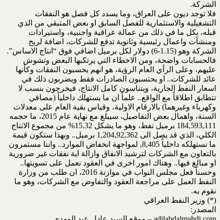
الشركة.
فلا توجد ديون على العراق، وما يسدد كل فصل هو النفقات
التشغيلية والاستثمارية للفصل السابق او بعض المتبقي من الذي
قبله، بكل ما في ذلك من عمالة عراقية واجنبية، واستيرادات
ومنشآت واعمال رئيسية وثانوية تدفع للشركات، اضافة لربح
الشركة وهو (1.15-6) دولار لكل برميل اضافي فوق “انتاج الاساس”.
فالحسابات واضحة، ومن الاخطاء التي يرتكبها البعض وتشوش
عليهم، وعلى الرأي العام الرؤية، هو انهم يحسبون النفقات وكأنها
عائد للشركات.. او يحتسبون الصادرات فقط ويضربون ذلك في
اسعار النفط الجارية، ويتناسون كامل الانتاج، فيخرجون بنسب لا
تتطابق اطلاقاً مع الواقع.. علماً ان ما يستهلك داخلياً (مصافي
وكهرباء وغيرهما) بالارقام الاولية، وقياس بقية العام على معدلات
السنة، واهمال بعض التفاصيل، سيبلغ مع نهاية عام 2015، ما حجمه
184,593,111 برميل نفط، وهو ما يشكل 15.32% من مجموع الانتاج
الكلي، الذي قد يصل الى 1,204,92,362 برميل.. وبهذا ستكون قيمة
ما نستهلكه داخلياً 8,405, لمواجهة انخفاض الموارد.. واننا مستمرون
بالتعاون مع الشركات لترشيد الانفاق وازالة اية نفقات غير ضرورية
او مبالغ فيها.. وهناك امور اخرى في العقود نعمل على تسويتها..
وحسناً فعل مجلس النواب في موازنة 2016، ان طلب من وزارة
النفط العمل على مراجعة العقود والتفاوض مع الشركات، وهو ما
نقوم به.
(*) وزير النفط العراقي
المصدر:
adilabdalmahdi.com – موقع السيد عادل عبد المهدي