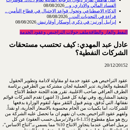
الفساد المالي والإداري، و...
08/08/2026
الذكاء الاصطناعي وتحول قواعد الاحتيال في قطاع ‏التأمين ..
قراءة في التحديات الت...
08/08/2026
إيزابيل أورتيز: في ذكرى ‏أوسكار أوغارتيش
08/08/2026
النفط والغاز والطاقة
ملف جولات التراخيص وعقود الخدمة
عادل عبد المهدي: كيف تحتسب مستحقات
الشركات النفطية؟
20/12/2015
2
عقود التراخيص هي عقود خدمة او مقاولة لادامة وتطوير الحقول
النفطية والغازية. تدير العملية لجان مشتركة بين الطرفين برئاسة
الطرف العراقي صاحب الاغلبية. تقرر هذه اللجنة خطط الانتاج
وتنفيذ المشاريع، وفي نهاية كل فصل (3 اشهر) تقدم الشركات قوائم
نفقاتها، التي تُدقق، ويتم قبول المُقر منها، لتقوم الوزارة بدفعها
للشركات، اما بكميات من الخام محسوبة بالاسعار الجارية، او نقداً.
ولفهم عقود التراخيص يجب ان نفهم ان ما تحصل عليه الشركة من
ربح هو مبلغ مقطوع (1.15-6 دولار/برميل،حسب العقود) عن كل
برميل اضافي عندما يتجاوز الانتاج 10% مما يسمى بـ”انتاج الاساس”،