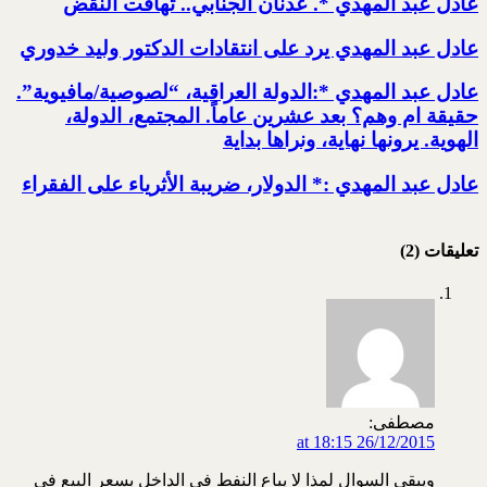
عادل عبد المهدي *. عدنان الجنابي.. تهافت النقض
عادل عبد المهدي يرد على انتقادات الدكتور وليد خدوري
عادل عبد المهدي *:الدولة العراقية، “لصوصية/مافيوية”.
حقيقة ام وهم؟ بعد عشرين عاماً. المجتمع، الدولة،
الهوية. يرونها نهاية، ونراها بداية
عادل عبد المهدي :* الدولار، ضريبة الأثرياء على الفقراء
تعليقات (2)
مصطفى:
26/12/2015 at 18:15
ويبقى السوال لمذا لا يباع النفط في الداخل بسعر البيع في