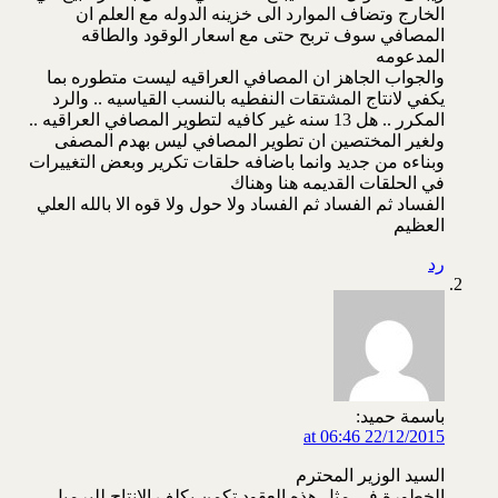
الخارج وتضاف الموارد الى خزينه الدوله مع العلم ان
المصافي سوف تربح حتى مع اسعار الوقود والطاقه
المدعومه
والجواب الجاهز ان المصافي العراقيه ليست متطوره بما
يكفي لانتاج المشتقات النفطيه بالنسب القياسيه .. والرد
المكرر .. هل 13 سنه غير كافيه لتطوير المصافي العراقيه ..
ولغير المختصين ان تطوير المصافي ليس بهدم المصفى
وبناءه من جديد وانما باضافه حلقات تكرير وبعض التغييرات
في الحلقات القديمه هنا وهناك
الفساد ثم الفساد ثم الفساد ولا حول ولا قوه الا بالله العلي
العظيم
رد
باسمة حميد:
22/12/2015 at 06:46
السيد الوزير المحترم
الخطورة في مثل هذه العقود تكمن بكلف الإنتاج للبرميل