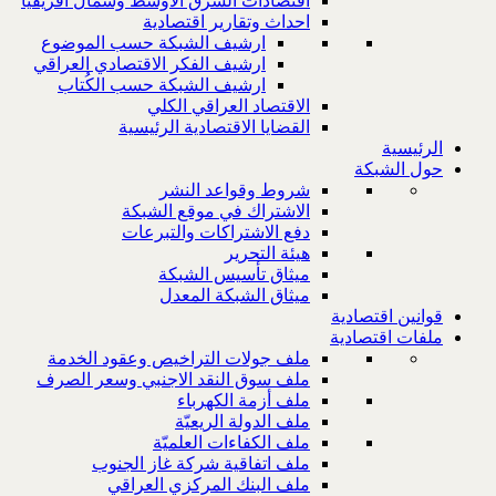
اقتصادات الشرق الاوسط وشمال افريقيا
احداث وتقارير اقتصادية
ارشيف الشبكة حسب الموضوع
ارشيف الفكر الاقتصادي العراقي
ارشيف الشبكة حسب الكُتاب
الاقتصاد العراقي الكلي
القضايا الاقتصادية الرئيسية
الرئيسية
حول الشبكة
شروط وقواعد النشر
الاشتراك في موقع الشبكة
دفع الاشتراكات والتبرعات
هيئة التحرير
ميثاق تأسيس الشبكة
ميثاق الشبكة المعدل
قوانين اقتصادية
ملفات اقتصادية
ملف جولات التراخيص وعقود الخدمة
ملف سوق النقد الاجنبي وسعر الصرف
ملف أزمة الكهرباء
ملف الدولة الريعيّة
ملف الكفاءات العلميّة
ملف اتفاقية شركة غاز الجنوب
ملف البنك المركزي العراقي