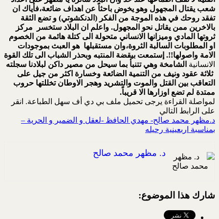
شعب يقتال المجهول وهو يخوض باحثاً عن اهداف ضائعة،فأياك ان
تفقد روحك في هذه الموجة من الفكر (الدنكشوتي) و تضع الثقة
بالاخرين ممن يقاتل نحو المجهول. واعلم ان البلاد ستخسر مركز
ثروتها المادي وميزانها الانساني متحولة الى كتلة هائمة من الخصوم
او المطلوبات السالبة الثروة،وان مستقبلها هو العبث بموجودات
الامة واصولها!!. إستمعت بيقضة المنتبه وبحذر الشباب الى تلك القوة
الانسانية
الشامخة وهي تتنبأ بما سيحل من مصير داكن لبلادنا سجلته
ثلاثة عقود ونيف من التنمية الضائعة وخسارة اكثر من جيل على
التعاقب بين القتل والموت والتشريد وهجر الاوطان تخللتها حروب
ممتدة لم تضع اوزارها الا قريباً.
لمواصلة القراءة يرجى تحميل ملف بي دي أف سهل الطباعة. انقر
على الرابط التالي
د.مظهر محمد صالح- مهدي الحافظ -لعقل و الضمير و الحرية –
بمناسبة اربعينية رحيله
د. مظهر محمد صالح
شارك هذا الموضوع: