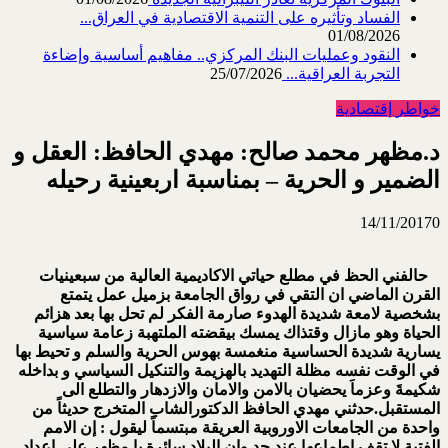
الفساد وتأثيره على التنمية الاقتصادية في العراق...
01/08/2026
النقود وعمليات البنك المركزي.. مفاهيم أساسية وإضاءة
التجربة العراقية...
25/07/2026
خواطر إقتصادية
د.مظهر محمد صالح: مهدي الحافظ: العقل و
الضمير و الحرية – بمناسبة اربعينية رحيله
14/11/2017
0
حالفني الحظ في مطلع حياتي الاكاديمية العالية من سبعينيات
القرن الماضي ان التقي في رواق الجامعة بزميل عمل يتمتع
بشخصية لامعة شديدة الهدوء صارمة الفكر لم تحل بها بعد هزائم
الحياة وهو مازال وقتذاك يمسك بيقضته الملتهبة زعامة سياسية
يسارية شديدة الحساسية منغمسة بهوس الحرية والسلم و تحيط بها
في الوقت نفسه مظلة التهديد بالهزيمة والتنكيل السياسي و بداخله
شكيمةَ وعزماَ يحضيان بالامن والامان والازدهار والتطلع الى
المستقبل.حدثني مهدي الحافظ الدكتورالشاب المتخرج حديثاً من
واحدة من الجامعات الاوروبية العريقة مبتسماً ليقول : إن الامم
الفتية لا تقف اطماعها عند حد وان البلاد سائرة يا مظهر على اعداد