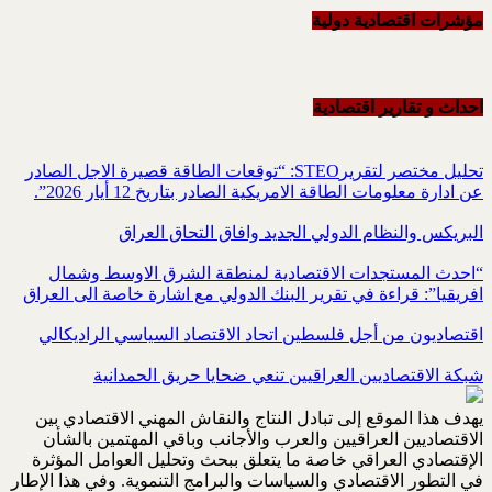
مؤشرات اقتصادية دولية
احداث و تقاریر اقتصادیة
تحليل مختصر لتقريرSTEO‏: “توقعات الطاقة قصيرة الاجل الصادر
عن ادارة معلومات الطاقة الامريكية ‏الصادر بتاريخ 12 أيار 2026”.‏
البريكس والنظام الدولي الجديد وافاق التحاق العراق
“احدث المستجدات الاقتصادية لمنطقة الشرق الاوسط وشمال
افريقيا”: قراءة في تقرير البنك الدولي مع اشارة خاصة الى العراق
اقتصاديون من أجل فلسطين اتحاد الاقتصاد السياسي الراديكالي
شبكة الاقتصاديين العراقيين تنعي ضحايا حريق الحمدانية
يهدف هذا الموقع إلى تبادل النتاج والنقاش المهني الاقتصادي بين
الاقتصاديين العراقيين والعرب والأجانب وباقي المهتمين بالشأن
الإقتصادي العراقي خاصة ما يتعلق ببحث وتحليل العوامل المؤثرة
في التطور الاقتصادي والسياسات والبرامج التنموية. وفي هذا الإطار