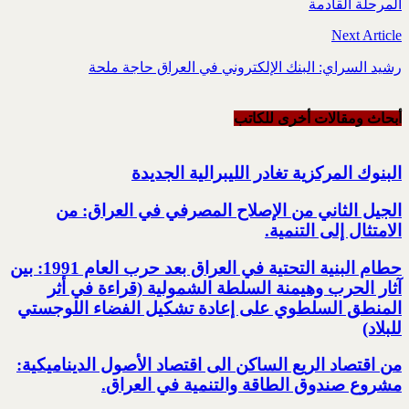
المرحلة القادمة
Next Article
رشيد السراي: البنك الإلكتروني في العراق حاجة ملحة
أبحاث ومقالات أخرى للکاتب
البنوك المركزية تغادر الليبرالية الجديدة
الجيل الثاني من الإصلاح المصرفي في العراق: من
الامتثال إلى التنمية.‏
حطام البنية التحتية في العراق بعد حرب العام 1991: بين
آثار الحرب وهيمنة السلطة الشمولية‎ ‏(قراءة في أثر
المنطق السلطوي على إعادة تشكيل الفضاء اللوجستي
للبلاد)‏
من اقتصاد الريع الساكن الى اقتصاد الأصول الديناميكية:
مشروع صندوق الطاقة والتنمية في العراق‎.