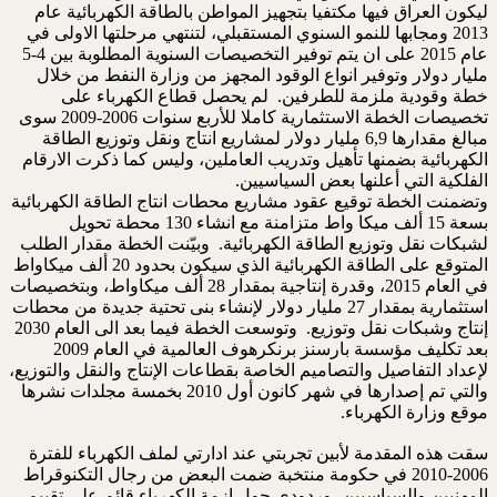
ليكون العراق فيها مكتفيا بتجهيز المواطن بالطاقة الكهربائية عام
2013 ومجابها للنمو السنوي المستقبلي، لتنتهي مرحلتها الاولى في
عام 2015 على ان يتم توفير التخصيصات السنوية المطلوبة بين 4-5
مليار دولار وتوفير انواع الوقود المجهز من وزارة النفط من خلال
خطة وقودية ملزمة للطرفين. لم يحصل قطاع الكهرباء على
تخصيصات الخطة الاستثمارية كاملا للأربع سنوات 2006-2009 سوى
مبالغ مقدارها 6,9 مليار دولار لمشاريع انتاج ونقل وتوزيع الطاقة
الكهربائية بضمنها تأهيل وتدريب العاملين، وليس كما ذكرت الارقام
الفلكية التي أعلنها بعض السياسيين.
وتضمنت الخطة توقيع عقود مشاريع محطات انتاج الطاقة الكهربائية
بسعة 15 ألف ميكا واط متزامنة مع انشاء 130 محطة تحويل
لشبكات نقل وتوزيع الطاقة الكهربائية. وبيّنت الخطة مقدار الطلب
المتوقع على الطاقة الكهربائية الذي سيكون بحدود 20 ألف ميكاواط
في العام 2015، وقدرة إنتاجية بمقدار 28 ألف ميكاواط، وبتخصيصات
استثمارية بمقدار 27 مليار دولار لإنشاء بنى تحتية جديدة من محطات
إنتاج وشبكات نقل وتوزيع. وتوسعت الخطة فيما بعد الى العام 2030
بعد تكليف مؤسسة بارسنز برنكرهوف العالمية في العام 2009
لإعداد التفاصيل والتصاميم الخاصة بقطاعات الإنتاج والنقل والتوزيع،
والتي تم إصدارها في شهر كانون أول 2010 بخمسة مجلدات نشرها
موقع وزارة الكهرباء.
سقت هذه المقدمة لأبين تجربتي عند ادارتي لملف الكهرباء للفترة
2006-2010 في حكومة منتخبة ضمت البعض من رجال التكنوقراط
المهنيين والسياسيين، وردودي حول ازمة الكهرباء قائم على تقييم