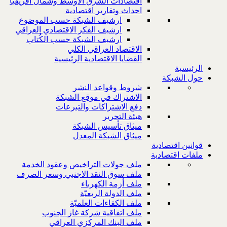
اقتصادات الشرق الاوسط وشمال افريقيا
احداث وتقارير اقتصادية
ارشيف الشبكة حسب الموضوع
ارشيف الفكر الاقتصادي العراقي
ارشيف الشبكة حسب الكُتاب
الاقتصاد العراقي الكلي
القضايا الاقتصادية الرئيسية
الرئيسية
حول الشبكة
شروط وقواعد النشر
الاشتراك في موقع الشبكة
دفع الاشتراكات والتبرعات
هيئة التحرير
ميثاق تأسيس الشبكة
ميثاق الشبكة المعدل
قوانين اقتصادية
ملفات اقتصادية
ملف جولات التراخيص وعقود الخدمة
ملف سوق النقد الاجنبي وسعر الصرف
ملف أزمة الكهرباء
ملف الدولة الريعيّة
ملف الكفاءات العلميّة
ملف اتفاقية شركة غاز الجنوب
ملف البنك المركزي العراقي