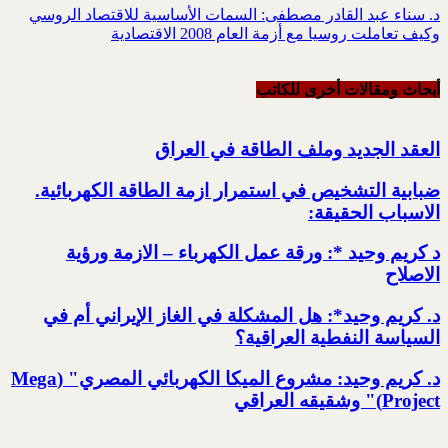
د. سناء عبد القادر مصطفى: السمات الأساسية للاقتصاد الروسي
وكيف تعاملت روسيا مع أزمة العام 2008 الاقتصادية
أبحاث ومقالات أخرى للکاتب
العقد الجديد وملف الطاقة في العراق
ضبابية التشخيص في استمرار ازمة الطاقة الكهربائية.‏
الاسباب الحقيقة:‏
د كريم وحيد *: ورقة عمل الكهرباء – الازمة ورؤية
الاصلاح
د. كريم وحيد*: هل المشكلة في الغاز الإيراني أم في
السياسة النفطية العراقية؟
د. كريم وحيد: مشروع الميكا الكهربائي المصري" (Mega
Project)" وشقيقه العراقي