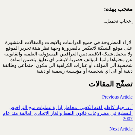
معجب بهذه:
إعجاب
تحميل...
الاراء المطروحة في جميع الدراسات والابحاث والمقالات المنشورة
على موقع الشبكة لاتعكس بالضرورة وجهة نظر هيئة تحرير الموقع
ولا تتحمل شبكة الاقتصاديين العراقيين المسؤولية العلمية والقانونية
عن محتواها وانما المؤلف حصريا. لاينشر اي تعليق يتضمن اساءة
شخصية الى المؤلف او عبارات الكراهية الى مكون اجتماعي وطائفة
دينية أو الى اي شخصية أو مؤسسة رسمية او دينية
تصفّح المقالات
Previous Article
أ. د. جواد كاظم لفته الكعبي: مخاطر إدارة عمليات منح التراخيص
النفطية في مشروعات قانون النفط والغاز الاتحادي العالقة منذ عام
2007
Next Article