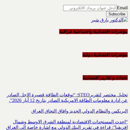
Email
مؤشرات اقتصادية واجتماعية عراقية
مؤشرات اقتصادية دولية
احداث و تقاریر اقتصادیة
تحليل مختصر لتقريرSTEO‏: “توقعات الطاقة قصيرة الاجل الصادر
عن ادارة معلومات الطاقة الامريكية ‏الصادر بتاريخ 12 أيار 2026”.‏
البريكس والنظام الدولي الجديد وافاق التحاق العراق
“احدث المستجدات الاقتصادية لمنطقة الشرق الاوسط وشمال
افريقيا”: قراءة في تقرير البنك الدولي مع اشارة خاصة الى العراق