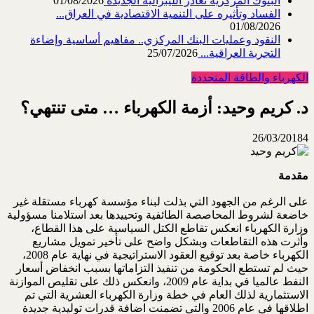
البنوك المركزية تغادر الليبرالية الجديدة
01/08/2026
الفساد وتأثيره على التنمية الاقتصادية في العراق...
01/08/2026
النقود وعمليات البنك المركزي.. مفاهيم أساسية وإضاءة
التجربة العراقية...
25/07/2026
الكهرباء والطاقة المتجددة
د. كريم وحيد: أزمة الكهرباء … متى تنتهي؟
26/03/2018
4
مقدمة
على الرغم من الجهود التي بذلت لبناء مؤسسة كهرباء مستقلة غير
خاضعة لشروط المحاصصة الطائفية وتحييدها بعد استلامنا مسؤولية
وزارة الكهرباء انعكس تقاطع الكتل السياسية على هذا القطاع،
وأثرت هذه التقاطعات وبشكل واضح على تأخير تمويل مشاريع
الكهرباء خاصة بعد توقيع العقود الاستراتيجية في نهاية عام 2008،
حيث لم تستطع الحكومة من تنفيذ التزاماتها بسبب انخفاض أسعار
النفط عالميا في بداية عام 2009، وانعكس ذلك على تقليص الموازنة
الاستثمارية لذلك العام في خطة وزارة الكهرباء العشرية التي تم
اطلاقها في عام 2006 والتي تضمنت اضافة قدرات توليدية جديدة