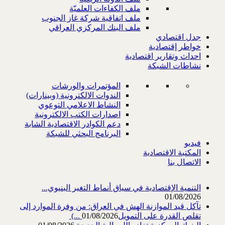
ملف الكفاءات العلميّة
ملف اتفاقية شركة غاز الجنوب
ملف البنك المركزي العراقي
جدل اقتصادي
خواطر إقتصادية
احداث وتقارير اقتصادية
نشاطات الشبكة
المؤتمرات والورشات
الندوات الالكترونية (وبينارات)
النشاط الاعلامي التوعوي
اصدارات الكتب الالكترونية
دعم الكوادر الاقتصادية الشابة
البرنامج البحثي للشبكة
فيديو
المكتبة الاقتصادية
الاتصال بنا
التنمية الإقتصادية في سياق أنماط التغير البنيوي...
01/08/2026
تآكل قيد الموازنة الهش في العراق: من وفرة الموارد إلى
تقلص القدرة على التمويل‎ (...
01/08/2026