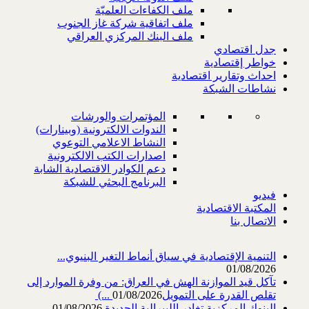
ملف الكفاءات العلميّة
ملف اتفاقية شركة غاز الجنوب
ملف البنك المركزي العراقي
جدل اقتصادي
خواطر إقتصادية
احداث وتقارير اقتصادية
نشاطات الشبكة
المؤتمرات والورشات
الندوات الالكترونية (وبينارات)
النشاط الاعلامي التوعوي
اصدارات الكتب الالكترونية
دعم الكوادر الاقتصادية الشابة
البرنامج البحثي للشبكة
فيديو
المكتبة الاقتصادية
الاتصال بنا
التنمية الإقتصادية في سياق أنماط التغير البنيوي...
01/08/2026
تآكل قيد الموازنة الهش في العراق: من وفرة الموارد إلى
تقلص القدرة على التمويل‎ (...
01/08/2026
البنوك المركزية تغادر الليبرالية الجديدة
01/08/2026