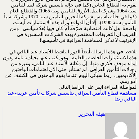
يقوم به القطاع الخاص (كما في حالة تأسيس شركة ليبيا للتأمين
سنة 1964 وشركة النيل الأزرق للتأمين سنة 1965) والقطاع العام
(كما في حالة تأسيس شركة البحرين للتأمين سنة 1970 وشركة سبأ
للتأمين سنة 1990). إلا أن الدوافع وراء هذه الاستثمارات ليست
واضحة: هل كانت اقتصادية صرْفه أم كان فيها بُعدٌ سياسي. ومن
الغريب أن التعريفات المختصرة بهذه الشركات المنشورة في
الإنترنيت لا تذكر المساهمة العراقية في تأسيسها!
نلاحظ في هذه الرسالة أيضاً الدور الناشط للأستاذ عبد الباقي في
هذه الاستثمارات الخاصة والعامة. وهو يكتب عنها بحيادية تامة ودون
إبداء موقف فكري منها. إن مكانة الأستاذ عبد الباقي، وغيره من
رجالات التأمين العراقي، لم تستأثر حتى الآن اهتمامات الباحثين
الأكاديميين. ربما سيأتي اليوم عندما يقوم الباحثون في الكشف عن
أدوارهم.
لمواصلة القراءة انقر على الرابط التالي
مساهمة قطاع التأمين العراقي بتأسيس شركات تأمين عربية-عبد
الباقي رضا
هيئة التحرير