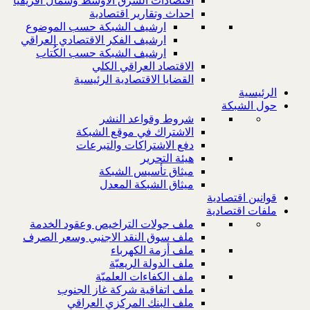
اقتصادات الشرق الاوسط وشمال افريقيا
احداث وتقارير اقتصادية
ارشيف الشبكة حسب الموضوع
ارشيف الفكر الاقتصادي العراقي
ارشيف الشبكة حسب الكُتاب
الاقتصاد العراقي الكلي
القضايا الاقتصادية الرئيسية
الرئيسية
حول الشبكة
شروط وقواعد النشر
الاشتراك في موقع الشبكة
دفع الاشتراكات والتبرعات
هيئة التحرير
ميثاق تأسيس الشبكة
ميثاق الشبكة المعدل
قوانين اقتصادية
ملفات اقتصادية
ملف جولات التراخيص وعقود الخدمة
ملف سوق النقد الاجنبي وسعر الصرف
ملف أزمة الكهرباء
ملف الدولة الريعيّة
ملف الكفاءات العلميّة
ملف اتفاقية شركة غاز الجنوب
ملف البنك المركزي العراقي