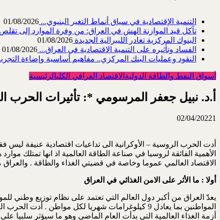
التنمية الإقتصادية في سياق أنماط التغير البنيوي...
01/08/2026
تآكل قيد الموازنة الهش في العراق: من وفرة الموارد إلى تقلص القد
البنوك المركزية تغادر الليبرالية الجديدة
01/08/2026
الفساد وتأثيره على التنمية الاقتصادية في العراق...
01/08/2026
النقود وعمليات البنك المركزي.. مفاهيم أساسية وإضاءة التجربة 
أسواق النفط والطاقة الدولية
الاقتصاد العراقي الكلي
الرئيسية
أ.د. نبيل جعفر المرسومي *: تأثيرات الحرب الر
02/04/2022
1
أدت الحرب الروسية – الأوكرانية الى تداعيات اقتصادية عنيفة ليس فقط
الأهمية الفائقة لروسيا في صناعة الطاقة العالمية اذ انها تمتلك موار
الاقتصاد العالمي عموما وخاصة في قضيتي الغذاء والطاقة . والعراق من
أولا : ما الأثر على الامن الغذائي في العراق
يعدّ العراق من أكبر دول العالم التي تعتمد على نظام توزيع وطني للمو
المواطنين بما يعادل 9 كيلوغرامات شهريا لكل مواطن .
أزمة الغذاء العالمية التي بدأت العام الماضي وهو ما سيؤثر سلبيا على العراق من خلال استي