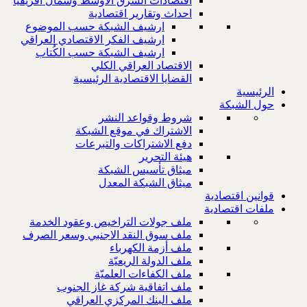
اقتصادات الشرق الاوسط وشمال افريقيا
احداث وتقارير اقتصادية
ارشيف الشبكة حسب الموضوع
ارشيف الفكر الاقتصادي العراقي
ارشيف الشبكة حسب الكُتاب
الاقتصاد العراقي الكلي
القضايا الاقتصادية الرئيسية
الرئيسية
حول الشبكة
شروط وقواعد النشر
الاشتراك في موقع الشبكة
دفع الاشتراكات والتبرعات
هيئة التحرير
ميثاق تأسيس الشبكة
ميثاق الشبكة المعدل
قوانين اقتصادية
ملفات اقتصادية
ملف جولات التراخيص وعقود الخدمة
ملف سوق النقد الاجنبي وسعر الصرف
ملف أزمة الكهرباء
ملف الدولة الريعيّة
ملف الكفاءات العلميّة
ملف اتفاقية شركة غاز الجنوب
ملف البنك المركزي العراقي