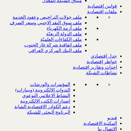
ميثاق الشبكة المعدل
قوانين اقتصادية
ملفات اقتصادية
ملف جولات التراخيص وعقود الخدمة
ملف سوق النقد الاجنبي وسعر الصرف
ملف أزمة الكهرباء
ملف الدولة الريعيّة
ملف الكفاءات العلميّة
ملف اتفاقية شركة غاز الجنوب
ملف البنك المركزي العراقي
جدل اقتصادي
خواطر إقتصادية
احداث وتقارير اقتصادية
نشاطات الشبكة
المؤتمرات والورشات
الندوات الالكترونية (وبينارات)
النشاط الاعلامي التوعوي
اصدارات الكتب الالكترونية
دعم الكوادر الاقتصادية الشابة
البرنامج البحثي للشبكة
فيديو
المكتبة الاقتصادية
الاتصال بنا