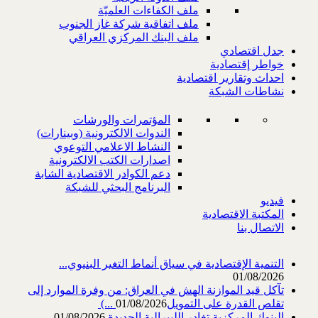
ملف الكفاءات العلميّة
ملف اتفاقية شركة غاز الجنوب
ملف البنك المركزي العراقي
جدل اقتصادي
خواطر إقتصادية
احداث وتقارير اقتصادية
نشاطات الشبكة
المؤتمرات والورشات
الندوات الالكترونية (وبينارات)
النشاط الاعلامي التوعوي
اصدارات الكتب الالكترونية
دعم الكوادر الاقتصادية الشابة
البرنامج البحثي للشبكة
فيديو
المكتبة الاقتصادية
الاتصال بنا
التنمية الإقتصادية في سياق أنماط التغير البنيوي...
01/08/2026
تآكل قيد الموازنة الهش في العراق: من وفرة الموارد إلى
تقلص القدرة على التمويل‎ (...
01/08/2026
البنوك المركزية تغادر الليبرالية الجديدة
01/08/2026