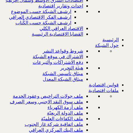
اقتصادات الشرق الاوسط وشمال افريقيا
احداث وتقارير اقتصادية
ارشيف الشبكة حسب الموضوع
ارشيف الفكر الاقتصادي العراقي
ارشيف الشبكة حسب الكُتاب
الاقتصاد العراقي الكلي
القضايا الاقتصادية الرئيسية
الرئيسية
حول الشبكة
شروط وقواعد النشر
الاشتراك في موقع الشبكة
دفع الاشتراكات والتبرعات
هيئة التحرير
ميثاق تأسيس الشبكة
ميثاق الشبكة المعدل
قوانين اقتصادية
ملفات اقتصادية
ملف جولات التراخيص وعقود الخدمة
ملف سوق النقد الاجنبي وسعر الصرف
ملف أزمة الكهرباء
ملف الدولة الريعيّة
ملف الكفاءات العلميّة
ملف اتفاقية شركة غاز الجنوب
ملف البنك المركزي العراقي