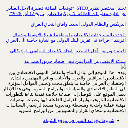
تحليل مختصر لتقريرSTEO‏: “توقعات الطاقة قصيرة الاجل الصادر
عن ادارة معلومات الطاقة الامريكية ‏الصادر بتاريخ 12 أيار 2026”.‏
البريكس والنظام الدولي الجديد وافاق التحاق العراق
“احدث المستجدات الاقتصادية لمنطقة الشرق الاوسط وشمال
افريقيا”: قراءة في تقرير البنك الدولي مع اشارة خاصة الى العراق
اقتصاديون من أجل فلسطين اتحاد الاقتصاد السياسي الراديكالي
شبكة الاقتصاديين العراقيين تنعي ضحايا حريق الحمدانية
يهدف هذا الموقع إلى تبادل النتاج والنقاش المهني الاقتصادي بين
الاقتصاديين العراقيين والعرب والأجانب وباقي المهتمين بالشأن
الإقتصادي العراقي خاصة ما يتعلق ببحث وتحليل العوامل المؤثرة
في التطور الاقتصادي والسياسات والبرامج التنموية. وفي هذا الإطار
يعمل الموقع على التوصل إلى صياغة خلاصة نقدية بناءة للتطورات
الإقتصادية التاريخية وابراز العوامل الفاعلة فيها وصياغة توصيات
مهنية عملية واضحة ومبسطة ومجدولة مفيدة لراسمي السياسات
الإقتصادية ومتخذي القرار والمسؤولين عن البرامج التنموية.
شروط وقواعد النشر في موقع الشبكة