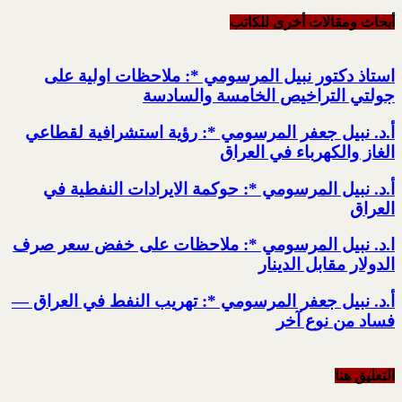
أبحاث ومقالات أخرى للکاتب
استاذ دكتور نبيل المرسومي *: ملاحظات اولية على
جولتي التراخيص الخامسة والسادسة
أ.د. نبيل جعفر المرسومي *: رؤية استشرافية لقطاعي
الغاز والكهرباء في العراق
أ.د. نبيل المرسومي *: حوكمة الايرادات النفطية في
العراق
ا.د. نبيل المرسومي *: ملاحظات على خفض سعر صرف
الدولار مقابل الدينار
أ.د. نبيل جعفر المرسومي *: تهريب النفط في العراق —
فساد من نوع آخر
التعليق هنا