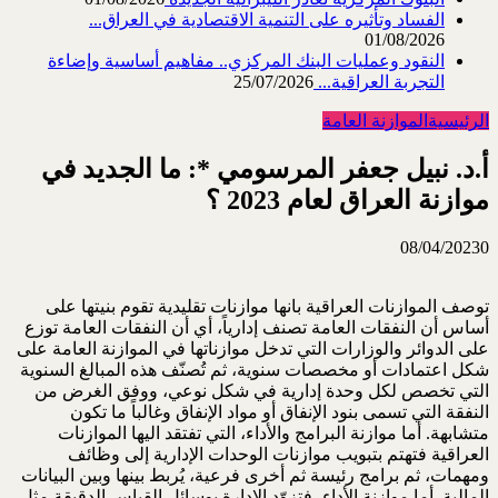
الفساد وتأثيره على التنمية الاقتصادية في العراق...
01/08/2026
النقود وعمليات البنك المركزي.. مفاهيم أساسية وإضاءة
التجربة العراقية...
25/07/2026
الرئيسية
الموازنة العامة
أ.د. نبيل جعفر المرسومي *: ما الجديد في
موازنة العراق لعام 2023 ؟
08/04/2023
0
توصف الموازنات العراقية بانها موازنات تقليدية تقوم بنيتها على
أساس أن النفقات العامة تصنف إدارياً، أي أن النفقات العامة توزع
على الدوائر والوزارات التي تدخل موازناتها في الموازنة العامة على
شكل اعتمادات أو مخصصات سنوية، ثم تُصنّف هذه المبالغ السنوية
التي تخصص لكل وحدة إدارية في شكل نوعي، ووفق الغرض من
النفقة التي تسمى بنود الإنفاق أو مواد الإنفاق وغالباً ما تكون
متشابهة. أما موازنة البرامج والأداء، التي تفتقد اليها الموازنات
العراقية فتهتم بتبويب موازنات الوحدات الإدارية إلى وظائف
ومهمات، ثم برامج رئيسة ثم أخرى فرعية، يُربط بينها وبين البيانات
المالية. أما موازنة الأداء، فتزوّد الإدارة بوسائل القياس الدقيقة مثل