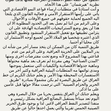
نظرية “هيرشمان” على هذا الأتجاه.
و أنت استاذنا في متطلبات ارساء قواعد النمو الأقتصادي التي
يأتي على رأٍسها الاستقرار الأمني و فعالية القانون الذي يلتجأ
اليه الجميع لحماية حقوقهم في جميع الأوقات و الأحوال.
وعلى الرغم من اننا لم نصل بعد الى الحدود المطلوبة الا ان
هذا لن يعق وضع الستراتيجيات الأقتصادية الهادفة على ان
يتزامن تطبيقها مع تفعيل الاستقرار المنشود وتطبيق القانون
الذي اعتبره شخصيا هو الملاذ الآمن لجميع أوجه الأستثمار ان
كان محليا او أجنبيا.
طريق التنمية كان من الممكن ان يتخذ مسار آخر من شأنه ان
يدر الملايين على الخزينة العراقية. وعلى الرغم من عدم
قناعتي بهذا المشروع لأنه وضع تحت مفترضات اخرى ومنها
“المدن الصناعية” وهي مفردة لم نعرف بعد ماهية محتواها
وماهية جدواها الأقتصادية والكيفيات التي ستعمل بموجبها
ومدى توائمها مه المتطلبات البيئية العراقية وكثير آخر من
الاستفسارات المحيطة بهذا الأمر. و يعلم جنابك الكريم ان خط
العراق عن طريق البصرة لم يكن مشمولا بمبادرة “طريق
الحرير والحزام الصينية” التي ترجمت مقالا حولها قبل عامين
على ما اذكر.
ويعلم جنابك ان العراق يتنفس بحريا من خلال البصرة وهي
اليوم تعد ميناءاً يستقبل البضائع العراقية بشكل رئيسي و
منفذا لتصدير النفط العراقي لاغير. لذا و بوجود طرق الحرير
الصينية الخمس تقريبا والتي يعمل احدها حاليا عن طريق