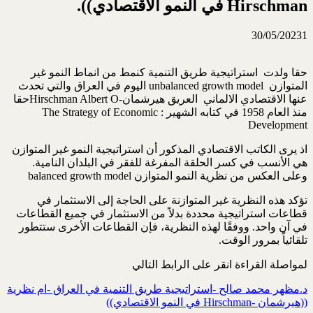
Hirschman في النمو الاقتصادي)).
الفساد وتأثيره على التنمية الاقتصادية في العراق...
01/08/2026
30/05/2023
1
النقود وعمليات البنك المركزي.. مفاهيم أساسية وإضاءة
التجربة العراقية...
25/07/2026
حقا ولدت استراتيجية طريق التنمية كنمط من انماط النمو غير
المتوازن unbalanced growth model اليوم في العراق والتي تحدث
عنها الاقتصادي الالماني العريق هيرشمان-Hirschman Albert Oحقا
منذ العام 1958 في كتابه الشهير : The Strategy of Economic
Development
اذ يرى الكاتب الاقتصادي المذكور أن استراتيجية النمو غير المتوازن
هي الأنسب في كسر الحلقة المفرغة للفقر في البلدان النامية.
وعلى العكس من نظرية النمو المتوازن balanced growth model
تؤكد هذه النظرية غير المتوازنة على الحاجة إلى الاستثمار في
قطاعات استراتيجية محددة بدلاً من الاستثمار في جميع القطاعات
في آن واحد. ووفقًا لهذه النظرية، فإن القطاعات الأخرى ستتطور
تلقائياً بمرور الوقت.
لمواصلة القراءة انقر على الرابط التالي
د.مظهر محمد صالح -استراتيجية طريق التنمية في العراق -ام نظرية
((هيرشمان -Hirschman في النمو الاقتصادي))