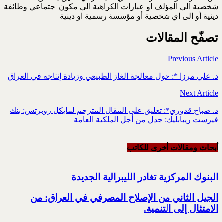
شخصية الى المؤلف او عبارات الكراهية الى مكون اجتماعي وطائفة
دينية أو الى اي شخصية أو مؤسسة رسمية او دينية
تصفّح المقالات
Previous Article
د. علي مرزا *: حول معالجة الغاز الطبيعي وزيادة إنتاجه في العراق
Next Article
د. صباح قدوري*: تعليق على المقال المترجم لمايكل روبرتس: بنك
فيرست ريبابليك: جدل من أجل الملكية العامة
أبحاث ومقالات أخرى للکاتب
البنوك المركزية تغادر الليبرالية الجديدة
الجيل الثاني من الإصلاح المصرفي في العراق: من
الامتثال إلى التنمية.‏