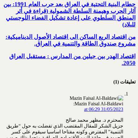
حطام البنية التحتية في العراق بعد حرب العام 1991: بين
آثار الحرب وهيمنة السلطة الشمولية‎ ‏(قراءة في أثر
المنطق السلطوي على إعادة تشكيل الفضاء اللوجستي
للبلاد)‏
من اقتصاد الريع الساكن الى اقتصاد الأصول الديناميكية:
مشروع صندوق الطاقة والتنمية في العراق‎.
اقتصاد الهدر بين جيلين من المدارس : مستقبل العراق
2050‏‎.‎
تعليقات (1)
Mazin Faisal Al-Baldawi:
31/05/2023 at 06:29
المحترم د. مظهر محمد صالح
جزيل الشكر للمقال المقتضب الذي تفضلت به حول “طريق
التنمية” المفترض وكونه مفتاحا اساسيا سيقوم على كسر
الجمود في حلقة النمو الأقتصادي العراقية متجها بذلك صوب