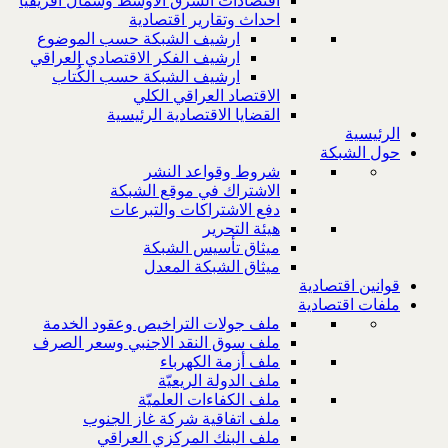
اقتصادات الشرق الاوسط وشمال افريقيا
احداث وتقارير اقتصادية
ارشيف الشبكة حسب الموضوع
ارشيف الفكر الاقتصادي العراقي
ارشيف الشبكة حسب الكُتاب
الاقتصاد العراقي الكلي
القضايا الاقتصادية الرئيسية
الرئيسية
حول الشبكة
شروط وقواعد النشر
الاشتراك في موقع الشبكة
دفع الاشتراكات والتبرعات
هيئة التحرير
ميثاق تأسيس الشبكة
ميثاق الشبكة المعدل
قوانين اقتصادية
ملفات اقتصادية
ملف جولات التراخيص وعقود الخدمة
ملف سوق النقد الاجنبي وسعر الصرف
ملف أزمة الكهرباء
ملف الدولة الريعيّة
ملف الكفاءات العلميّة
ملف اتفاقية شركة غاز الجنوب
ملف البنك المركزي العراقي