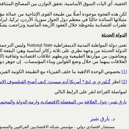
الخفية، أي اليات السوق الأساسية، تحقق التوازن بين المصالح الم
لكن هذه الفجوة موجودة أصلًا بين طبيعة القوى الإنتاجية من عمالة مؤهل
مثيلاتها السائدة حاليًا في معظم دول الجوار سوريا، الأردن، تركيا، 
طفرات اقتصادية ملحوظة خلال العقود الأربعة الماضية وتراجعت بشك
الدولة الحديثة
الدولة الحديثة من وجهة نظري على ثلاثة ركائز أساسية وهي: البقعة 
ويعتاشون من مواردها الطبيعية وتربطهم علاقات اقتصادية وثقافية (ال
العلاقات بينهما من خلال وضع القوانين وبناء المؤسسات. إن جوهر دو
[1]
بخصوص الوحدة الالاهية ما خلف الفيزياء مع الطبيعة الكونية الفيزيائية راجع كتابات الفيلسوف الهولندي سبينوزا noza
[2]
انظر
ﮔـلوري م. ليوُ.* أمريكا آدم سميث: كيف أصبح الفيلسوف الاسك
لمواصلة القراءة انقر على الرابط التالي
بارق شبر- حول العلاقة بين المعضلة الاقتصادية وازمة الدولة والمجتمع في ال
د. بارق شبر
مستشار اقتصادي دولي ، مؤسس شبكة الاقتصاديين العراقيين والمنسق العا