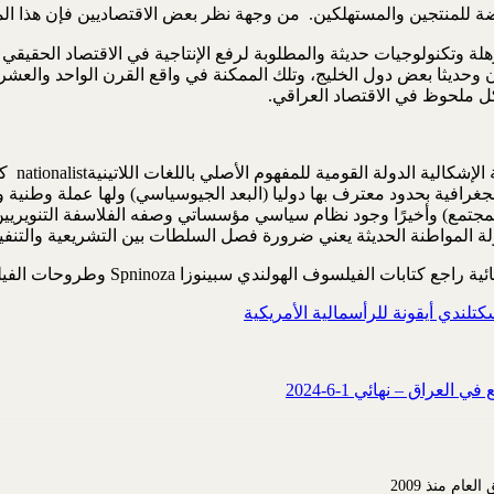
تناقضة للمنتجين والمستهلكين. من وجهة نظر بعض الاقتصاديين فإن هذ
ة وتكنولوجيات حديثة والمطلوبة لرفع الإنتاجية في الاقتصاد الحقيقي وا
ايران وحديثا بعض دول الخليج، وتلك الممكنة في واقع القرن الواحد والع
ل ملحوظ في الاقتصاد العراقي.
تعنى دول
الجغرافية بحدود معترف بها دوليا (البعد الجيوسياسي) ولها عملة وطني
مجتمع) وأخيرًا وجود نظام سياسي مؤسساتي وصفه الفلاسفة التنويريين ب
لة المواطنة الحديثة يعني ضرورة فصل السلطات بين التشريعية والتنفي
Spni وطروحات الفيلسوف الدنماركي كيركيغاردKierkegaard حول الفلسفة الايمانية.
تلندي أيقونة للرأسمالية الأمريكية
عراق – نهائي 1-6-2024
م منذ 2009