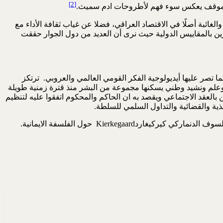
[2]
ا الموقف يعكس سوء فهم لأطروحات ادم سميث.
لغائبة أصلًا في الاقتصاد العراقي، فضلا عن غياب ثقافة الأداء مع
شرين بالمقاييس الدولية حيث نرى أن العديد من دول الجوار حققت
ة المواطنة المدنية الديمقراطية National State وليس الترجمة الإشكالية الدولة القومية للمفهوم الأصلي باللغات اللاتينيةnationalist كما تصر عليها أيديولوجية الفكر القومي العالمي والعروبي. ترتكز
ة وعلم ونشيد وطني يسكنها مجموعة من البشر منذ قترة زمنية طويلة
العقد الاجتماعي ويقصد به ان الحاكم والمحكوم اتفقوا عليه لتنظيم
ذية والقضائية والتداول السلمي للسلطة.