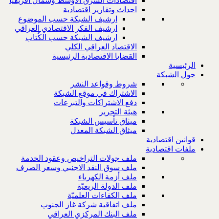
اقتصادات الشرق الاوسط وشمال افريقيا
احداث وتقارير اقتصادية
ارشيف الشبكة حسب الموضوع
ارشيف الفكر الاقتصادي العراقي
ارشيف الشبكة حسب الكُتاب
الاقتصاد العراقي الكلي
القضايا الاقتصادية الرئيسية
الرئيسية
حول الشبكة
شروط وقواعد النشر
الاشتراك في موقع الشبكة
دفع الاشتراكات والتبرعات
هيئة التحرير
ميثاق تأسيس الشبكة
ميثاق الشبكة المعدل
قوانين اقتصادية
ملفات اقتصادية
ملف جولات التراخيص وعقود الخدمة
ملف سوق النقد الاجنبي وسعر الصرف
ملف أزمة الكهرباء
ملف الدولة الريعيّة
ملف الكفاءات العلميّة
ملف اتفاقية شركة غاز الجنوب
ملف البنك المركزي العراقي