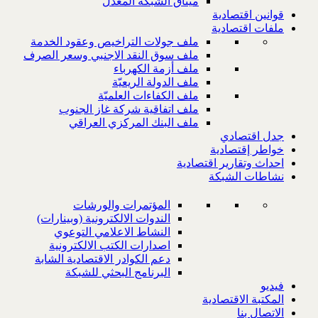
ميثاق الشبكة المعدل
قوانين اقتصادية
ملفات اقتصادية
ملف جولات التراخيص وعقود الخدمة
ملف سوق النقد الاجنبي وسعر الصرف
ملف أزمة الكهرباء
ملف الدولة الريعيّة
ملف الكفاءات العلميّة
ملف اتفاقية شركة غاز الجنوب
ملف البنك المركزي العراقي
جدل اقتصادي
خواطر إقتصادية
احداث وتقارير اقتصادية
نشاطات الشبكة
المؤتمرات والورشات
الندوات الالكترونية (وبينارات)
النشاط الاعلامي التوعوي
اصدارات الكتب الالكترونية
دعم الكوادر الاقتصادية الشابة
البرنامج البحثي للشبكة
فيديو
المكتبة الاقتصادية
الاتصال بنا