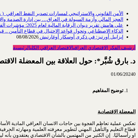
الأمن القانوني والاستراتيجي لمسارات تصدير النفط العراقي ‎ ‎) ‎مقاربة في هندسة ...
العجز المالي وأزمة السيولة في العراق… بين إدارة الصدمة والإ
على هامش تقرير ديوان الرقابة المالية لعام 2025: مؤشرات الفساد المالي والإداري، و...
الذكاء الاصطناعي وتحول قواعد الاحتيال في قطاع ‏التأمين .. قر
إيزابيل أورتيز: في ذكرى ‏أوسكار أوغارتيش
08/08/2026
أرشيف الفكر الاقتصادي العراقي
الاقتصاد العراقي الكلي
الرئيسية
د. بارق شُبَّر*: حول العلاقة بين المعضلة الاق
01/06/2024
0
توضيح المفاهيم
المعضلة الاقتصادية
تعكس عملية تعاظم الفجوة بين حاجات الانسان العراقي المادية الأسا
قطاع التعليم والتأهيل المهني لتطوير معرفته العلمية ومهارته الحرفي
او رأسماليًا. إن الكثير من المهتمين بالشأن الاقتصادي يعتقدون بأن