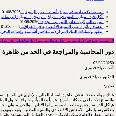
التنمية الإقتصادية في سياق أنماط التغير البنيوي...
01/08/2026
تآكل قيد الموازنة الهش في العراق: من وفرة الموارد إلى تقلص القد
البنوك المركزية تغادر الليبرالية الجديدة
01/08/2026
الفساد وتأثيره على التنمية الاقتصادية في العراق...
01/08/2026
النقود وعمليات البنك المركزي.. مفاهيم أساسية وإضاءة التجربة 
الرئيسية
الصفحة الأولى
المالية العامة والسياسة المالية
قضايا محاربة ال
دور المحاسبة والمراجعة في الحد من ظاهرة الف
03/08/2025
0
الدكتور صباح قدوري: ‏
تقديم:‏
هناك جوانب مختلفة في ظاهرة الفساد المالي والإداري في العراق تس
والنسيج الاجتماعي ومكانة العراق ‏عربياً وعالمياً، واجتراح الحلول الم
هياكل الدولة، وجميع مفاصلها، ومستوياتها الادارية، والحزبية. ‏وان م
ينعكس سلبا على: ‏الانتعاش الاقتصادي والتنمية الوطنية، ونهب وتهريب 
معايير القطاع العام)، يمكن ان تكون احدى العوامل ‏التي تساعد على ا