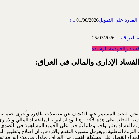
رة على التمويل‎ (...
01/08/2026
العراقية...
25/07/2026
فساد والحوكمة الرشيدة
ساد الإداري والمالي في العراق:‏
تحق البحث ‏المستمر عنها للكشف عن معضلات ظاهرة وأخرى خفية تنتظم ه
ناسبة للتغلب على هذه الآفة. وهنا أود ان ابين، ‏بان الفساد المالي والا
حاربة الفساد يعتبر واجبا وطنيا يتوجب على الجميع المساهمة في التصدي
الثروة الوطنية، ويعرقل ‏مسيرة التقدم والازدهار. ان اصلاح وتطوير ال
لحد او القضاء على مشكلة الفساد في العراق. نحاول في هذه ‏الورقة تس