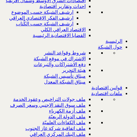
اقتصادات الشرق الاوسط وشمال افريقيا
احداث وتقارير اقتصادية
ارشيف الشبكة حسب الموضوع
ارشيف الفكر الاقتصادي العراقي
ارشيف الشبكة حسب الكُتاب
الاقتصاد العراقي الكلي
القضايا الاقتصادية الرئيسية
الرئيسية
حول الشبكة
شروط وقواعد النشر
الاشتراك في موقع الشبكة
دفع الاشتراكات والتبرعات
هيئة التحرير
ميثاق تأسيس الشبكة
ميثاق الشبكة المعدل
قوانين اقتصادية
ملفات اقتصادية
ملف جولات التراخيص وعقود الخدمة
ملف سوق النقد الاجنبي وسعر الصرف
ملف أزمة الكهرباء
ملف الدولة الريعيّة
ملف الكفاءات العلميّة
ملف اتفاقية شركة غاز الجنوب
ملف البنك المركزي العراقي