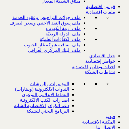
ميثاق الشبكة المعدل
قوانين اقتصادية
ملفات اقتصادية
ملف جولات التراخيص وعقود الخدمة
ملف سوق النقد الاجنبي وسعر الصرف
ملف أزمة الكهرباء
ملف الدولة الريعيّة
ملف الكفاءات العلميّة
ملف اتفاقية شركة غاز الجنوب
ملف البنك المركزي العراقي
جدل اقتصادي
خواطر إقتصادية
احداث وتقارير اقتصادية
نشاطات الشبكة
المؤتمرات والورشات
الندوات الالكترونية (وبينارات)
النشاط الاعلامي التوعوي
اصدارات الكتب الالكترونية
دعم الكوادر الاقتصادية الشابة
البرنامج البحثي للشبكة
فيديو
المكتبة الاقتصادية
الاتصال بنا