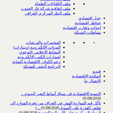
ملف الكفاءات العلميّة
ملف اتفاقية شركة غاز الجنوب
ملف البنك المركزي العراقي
جدل اقتصادي
خواطر إقتصادية
احداث وتقارير اقتصادية
نشاطات الشبكة
المؤتمرات والورشات
الندوات الالكترونية (وبينارات)
النشاط الاعلامي التوعوي
اصدارات الكتب الالكترونية
دعم الكوادر الاقتصادية الشابة
البرنامج البحثي للشبكة
فيديو
المكتبة الاقتصادية
الاتصال بنا
التنمية الإقتصادية في سياق أنماط التغير البنيوي...
01/08/2026
تآكل قيد الموازنة الهش في العراق: من وفرة الموارد إلى
تقلص القدرة على التمويل‎ (...
01/08/2026
البنوك المركزية تغادر الليبرالية الجديدة
01/08/2026