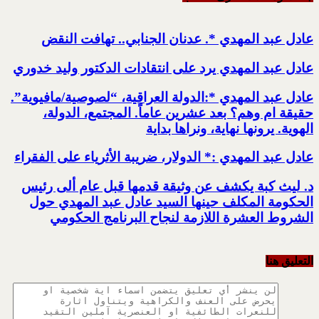
عادل عبد المهدي *. عدنان الجنابي.. تهافت النقض
عادل عبد المهدي يرد على انتقادات الدكتور وليد خدوري
عادل عبد المهدي *:الدولة العراقية، “لصوصية/مافيوية”.
حقيقة ام وهم؟ بعد عشرين عاماً. المجتمع، الدولة،
الهوية. يرونها نهاية، ونراها بداية
عادل عبد المهدي :* الدولار، ضريبة الأثرياء على الفقراء
د. ليث كبة يكشف عن وثيقة قدمها قبل عام ألى رئيس
الحكومة المكلف حينها السيد عادل عبد المهدي حول
الشروط العشرة اللازمة لنجاح البرنامج الحكومي
التعليق هنا