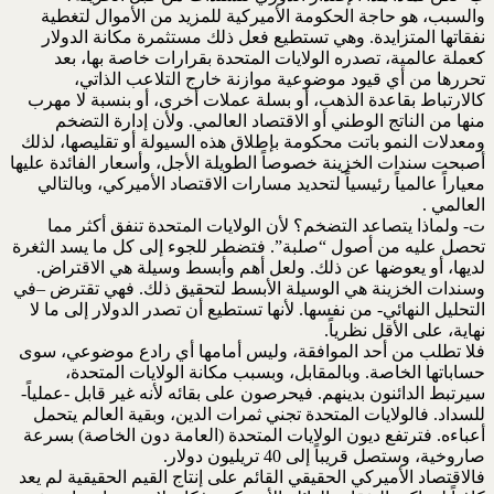
والسبب، هو حاجة الحكومة الأميركية للمزيد ‏من الأموال لتغطية
نفقاتها المتزايدة. وهي تستطيع فعل ذلك مستثمرة مكانة الدولار
كعملة عالمية، تصدره ‏الولايات المتحدة بقرارات خاصة بها، بعد
تحررها من أي قيود موضوعية موازنة خارج التلاعب الذاتي،
‏كالارتباط بقاعدة الذهب، أو بسلة عملات أخرى، أو بنسبة لا مهرب
منها من الناتج الوطني أو الاقتصاد ‏العالمي. ولأن إدارة التضخم
ومعدلات النمو باتت محكومة بإطلاق هذه السيولة أو تقليصها، لذلك
أصبحت ‏سندات الخزينة خصوصاً الطويلة الأجل، وأسعار الفائدة عليها
معياراً عالمياً رئيسياً لتحديد مسارات الاقتصاد ‏الأميركي، وبالتالي
العالمي‎. ‎
ت‌- ولماذا يتصاعد التضخم؟ لأن الولايات المتحدة تنفق أكثر مما
تحصل عليه من أصول “صلبة”. فتضطر ‏للجوء إلى كل ما يسد الثغرة
لديها، أو يعوضها عن ذلك. ولعل أهم وأبسط وسيلة هي الاقتراض.
وسندات ‏الخزينة هي الوسيلة الأبسط لتحقيق ذلك. فهي تقترض –في
التحليل النهائي- من نفسها. لأنها تستطيع أن ‏تصدر الدولار إلى ما لا
نهاية، على الأقل نظرياً‎.‎
فلا تطلب من أحد الموافقة، وليس أمامها أي رادع موضوعي، سوى
حساباتها الخاصة. وبالمقابل، وبسبب ‏مكانة الولايات المتحدة،
سيرتبط الدائنون بدينهم. فيحرصون على بقائه لأنه غير قابل -عملياً-
للسداد. ‏فالولايات المتحدة تجني ثمرات الدين، وبقية العالم يتحمل
أعباءه. فترتفع ديون الولايات المتحدة (العامة دون ‏الخاصة) بسرعة
صاروخية، وستصل قريباً إلى 40 تريليون دولار‎.‎
فالاقتصاد الأميركي الحقيقي القائم على إنتاج القيم الحقيقية لم يعد