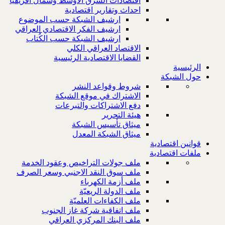
اقتصادات الشرق الاوسط وشمال افريقيا
احداث وتقارير اقتصادية
ارشيف الشبكة حسب الموضوع
ارشيف الفكر الاقتصادي العراقي
ارشيف الشبكة حسب الكُتاب
الاقتصاد العراقي الكلي
القضايا الاقتصادية الرئيسية
الرئيسية
حول الشبكة
شروط وقواعد النشر
الاشتراك في موقع الشبكة
دفع الاشتراكات والتبرعات
هيئة التحرير
ميثاق تأسيس الشبكة
ميثاق الشبكة المعدل
قوانين اقتصادية
ملفات اقتصادية
ملف جولات التراخيص وعقود الخدمة
ملف سوق النقد الاجنبي وسعر الصرف
ملف أزمة الكهرباء
ملف الدولة الريعيّة
ملف الكفاءات العلميّة
ملف اتفاقية شركة غاز الجنوب
ملف البنك المركزي العراقي