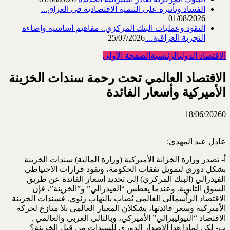
الفساد وتأثيره على التنمية الاقتصادية في العراق...
01/08/2026
النقود وعمليات البنك المركزي.. مفاهيم أساسية وإضاءة
التجربة العراقية...
25/07/2026
الاقتصاد الدولي
الرئيسية
الصفحة الأولى
الاقتصاد العالمي تحت رحمة سندات الخزينة
الأميركية وأسعار الفائدة
18/06/2026
0
عادل عبد المهدي:
أ‌- تصدر وزارة الخزانة الأميركية (وزارة المالية) سندات الخزينة
بشكل دوري لتمويل نفقات الحكومة، ‏وتقود قرارات الاحتياطي
الفيدرالي (البنك المركزي) إلى تحديد أسعار الفائدة عن طريق
السوق الثانوية. ‏وعندما يعطس “الفيدرالي” و”الخزينة”، فإن
الاقتصاد الرأسمالي العالمي يُصاب بالتهاب رئوي. فسندات ‏الخزينة
الأميركية وسعر فائدتها، يشكلان المعيار العالمي بلا منازع لحركة
الاقتصاد “النيوليبرالي” ‏الأميركي، وبالتالي الغربي والعالمي‎. ‎
ب‌- لكن لماذا هذا الإصدار الدوري للسندات من قبل الخزينة؟