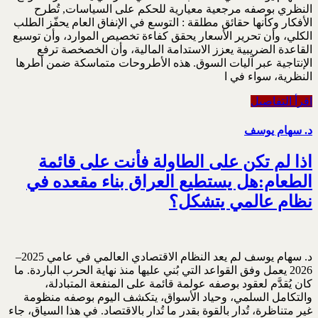
النظري بوصفه مرجعية معيارية للحكم على السياسات, ‏تُطرح
الأفكار وكأنها حقائق مطلقة : التوسع في الإنفاق العام يحفّز الطلب
الكلي، وأن تحرير الأسعار يحقق ‏كفاءة تخصيص الموارد، وأن توسيع
القاعدة الضريبية يعزز الاستدامة المالية، وأن الخصخصة ترفع
‏الإنتاجية عبر آليات السوق. هذه الأطروحات متماسكة ضمن أطرها
النظرية، سواء في ا
اقرأ التفاصيل
د. سهام يوسف
اذا لم تكن على الطاولة فأنت على قائمة
الطعام:هل يستطيع العراق بناء مقعده في
نظام عالمي يتشكل؟
د. سهام يوسف لم يعد النظام الاقتصادي العالمي في عامي 2025–
2026 يعمل وفق القواعد التي بُني عليها منذ نهاية ‏الحرب الباردة. ما
كان يُقدَّم لعقود بوصفه عولمة قائمة على المنفعة المتبادلة،
والتكامل السلمي، وحياد ‏الأسواق، يتكشف اليوم بوصفه منظومة
غير متناظرة، تُدار بالقوة بقدر ما تُدار بالاقتصاد. في هذا السياق، ‏جاء