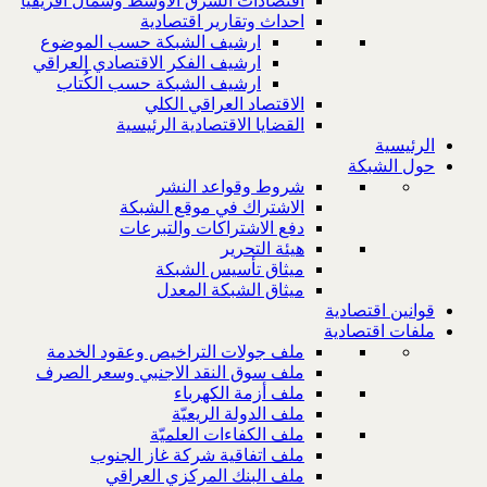
اقتصادات الشرق الاوسط وشمال افريقيا
احداث وتقارير اقتصادية
ارشيف الشبكة حسب الموضوع
ارشيف الفكر الاقتصادي العراقي
ارشيف الشبكة حسب الكُتاب
الاقتصاد العراقي الكلي
القضايا الاقتصادية الرئيسية
الرئيسية
حول الشبكة
شروط وقواعد النشر
الاشتراك في موقع الشبكة
دفع الاشتراكات والتبرعات
هيئة التحرير
ميثاق تأسيس الشبكة
ميثاق الشبكة المعدل
قوانين اقتصادية
ملفات اقتصادية
ملف جولات التراخيص وعقود الخدمة
ملف سوق النقد الاجنبي وسعر الصرف
ملف أزمة الكهرباء
ملف الدولة الريعيّة
ملف الكفاءات العلميّة
ملف اتفاقية شركة غاز الجنوب
ملف البنك المركزي العراقي