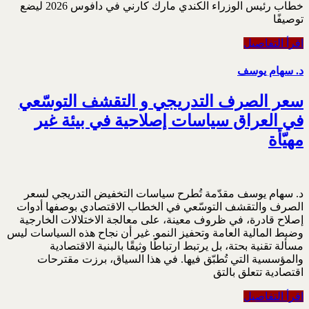
خطاب رئيس الوزراء الكندي مارك كارني في دافوس 2026 ليضع
توصيفًا
اقرأ التفاصيل
د. سهام يوسف
سعر الصرف التدريجي و التقشف التوسّعي
في العراق سياسات إصلاحية في بيئة غير
مهيّأة
د. سهام يوسف مقدّمة تُطرح سياسات التخفيض التدريجي لسعر
الصرف والتقشف التوسّعي في الخطاب الاقتصادي بوصفها أدوات
‏إصلاح قادرة، في ظروف معينة، على معالجة الاختلالات الخارجية
وضبط المالية العامة وتحفيز النمو. غير ‏أن نجاح هذه السياسات ليس
مسألة تقنية بحتة، بل يرتبط ارتباطًا وثيقًا بالبنية الاقتصادية
والمؤسسية التي ‏تُطبّق فيها. في هذا السياق، برزت مقترحات
اقتصادية تتعلق بالتق
اقرأ التفاصيل