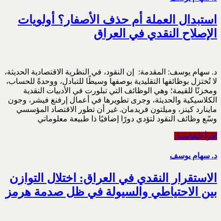
استبدال العملة أم حذف الأصفار؟ أولويات
الإصلاح النقدي في العراق
د. سهام يوسف: المقدمة: ‏ إن النقود، في النظرية الاقتصادية الحديثة،
لا تُختزل بوظائفها التقليدية بوصفها وسيطًا للتبادل، ووحدةً ‏للحساب،
ومخزنًا للقيمة؛ وهي الوظائف التي تبلورت في الأدبيات النقدية
الكلاسيكية والحديثة، وجرى ‏تطويرها في أعمال إرفنغ فيشر، وجون
ماينارد كينز، وميلتون فريدمان. غير أن تطور الاقتصاد المؤسسي
‏وسّع وظائف النقود لتؤدي دورًا إضافيًا ذا طبيعة معلوماتي
اقرأ التفاصيل
د. سهام يوسف
الاستقرار النقدي في العراق: اختلال التوازن
بين الاحتياطي والسيولة في ظل صدمة هرمز