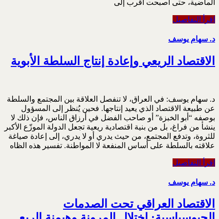
الماضية، حتى أصبحت أقرب إلى
اقرأ التفاصيل
د. سهام يوسف
الاقتصاد الريعي وإعادة إنتاج السلطة الأبوية
د. سهام يوسف: في العراق، لا تنفصل العلاقة بين المجتمع والسلطة
عن طبيعة الاقتصاد الذي يعيد إنتاجها. فحين يُنظر إلى ‏المسؤول
بوصفه “أبو الخبزة” أو صاحب الفضل في أرزاق الناس، فإن ذلك لا
ينشأ من فراغ، بل من بنية ‏اقتصادية ريعية تجعل الدولة الموزّع الأكبر
للثروة، وتدفع المجتمع، من حيث يدري أو لا يدري، إلى إعادة ‏صياغة
علاقته بالسلطة على أساس المنفعة لا المواطنة.‏ تفسير هذه الظاه
اقرأ التفاصيل
د. سهام يوسف
الاقتصاد العراقي تحت الصدمات
الجيوسياسية: اختلال المرونة وهيمنة الريع