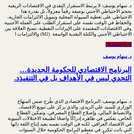
د. سهام يوسف: لا يرتبط الاستقرار النقدي في الاقتصادات الريعية
بحجم الاحتياطي الأجنبي بوصفه رقماً معزولاً، بل بقدرة ‏هذا
الاحتياطي على تغطية السيولة المحلية وتمويل الالتزامات الجارية،
والحفاظ في الوقت نفسه على ‏استقرار الطلب على العملة الأجنبية.‏
وفي الاقتصادات المعتمدة على الإيرادات النفطية، تصبح العلاقة بين
الاحتياطي الأجنبي والكتلة النقدية ‏الواسعة ‏‎(M2) ‎‏ والالتزامات ا
اقرأ التفاصيل
د. سهام يوسف
البرنامج الاقتصادي للحكومة الجديدة…
التحدي ليس في الأهداف بل في التنفيذد.
د. سهام يوسف: البرنامج الاقتصادي الذي طُرح ضمن المنهاج
الوزاري للسيد علي الزيدي، والذي يركز على تنويع ‏الاقتصاد،
والانضباط المالي، وإصلاح القطاع المصرفي، وتمكين القطاع
الخاص، يعكس في ظاهره إدراكًا ‏واضحًا لطبيعة الاختلالات البنيوية
في الاقتصاد العراقي. لكنه في الوقت نفسه يعيد إنتاج اللغة ذاتها
التي ‏باتت تتكرر في معظم البرامج الحكومية خلال السنوات