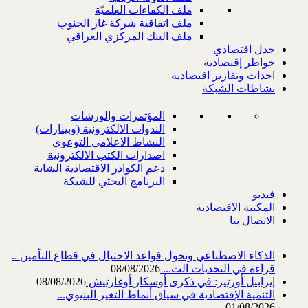
ملف الكفاءات العلميّة
ملف اتفاقية شركة غاز الجنوب
ملف البنك المركزي العراقي
جدل اقتصادي
خواطر إقتصادية
احداث وتقارير اقتصادية
نشاطات الشبكة
المؤتمرات والورشات
الندوات الالكترونية (وبينارات)
النشاط الاعلامي التوعوي
اصدارات الكتب الالكترونية
دعم الكوادر الاقتصادية الشابة
البرنامج البحثي للشبكة
فيديو
المكتبة الاقتصادية
الاتصال بنا
الذكاء الاصطناعي وتحول قواعد الاحتيال في قطاع ‏التأمين ..
قراءة في التحديات الت...
08/08/2026
إيزابيل أورتيز: في ذكرى ‏أوسكار أوغارتيش
08/08/2026
التنمية الإقتصادية في سياق أنماط التغير البنيوي...
01/08/2026