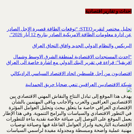
احداث و تقاریر اقتصادیة
تحليل مختصر لتقريرSTEO‏: “توقعات الطاقة قصيرة الاجل الصادر
عن ادارة معلومات الطاقة الامريكية ‏الصادر بتاريخ 12 أيار 2026”.‏
البريكس والنظام الدولي الجديد وافاق التحاق العراق
“احدث المستجدات الاقتصادية لمنطقة الشرق الاوسط وشمال
افريقيا”: قراءة في تقرير البنك الدولي مع اشارة خاصة الى العراق
اقتصاديون من أجل فلسطين اتحاد الاقتصاد السياسي الراديكالي
شبكة الاقتصاديين العراقيين تنعي ضحايا حريق الحمدانية
يهدف هذا الموقع إلى تبادل النتاج والنقاش المهني الاقتصادي بين
الاقتصاديين العراقيين والعرب والأجانب وباقي المهتمين بالشأن
الإقتصادي العراقي خاصة ما يتعلق ببحث وتحليل العوامل المؤثرة
في التطور الاقتصادي والسياسات والبرامج التنموية. وفي هذا الإطار
يعمل الموقع على التوصل إلى صياغة خلاصة نقدية بناءة للتطورات
الإقتصادية التاريخية وابراز العوامل الفاعلة فيها وصياغة توصيات
مهنية عملية واضحة ومبسطة ومجدولة مفيدة لراسمي السياسات