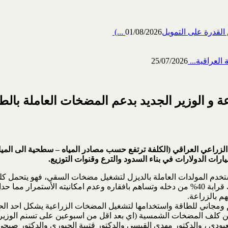
رة على التمويل‎ (...
01/08/2026
العراقية...
25/07/2026
ة و الوزير الجديد بدعم المضخات العاملة بال
نسبة بين 30% الى 60% من كلف الأنتاج الزراعي العراقي (الكلفة ترتفع حسب مصادر المياه – 
يارات الدولارات في بناء
السدود والترع وقنوات التوزيع.
السوق) ويتحمل كلف التصليحات والعطلات الباهضة – وكلاهما يستهلك قرابة 40% من دخله وتساهم باف
م بالزراعة.
لحالية . وتاتي مبادرة وزارة الزراعة يوم 16/9/2014 بدعم 50% من كلف المضخات الشمسية (اي بعد اقل من
لعبودي ، والدكتور مهدي القيسي والدكتور قتيبة الجبوري والدكتور صبحي