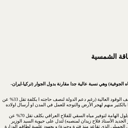
طاقة الشمسية
سطحية الى المياه الجوفية) وهي نسبة عالية جدا مقارنة بدول الجوار (تركيا-ايران-
أن الفلاح العراقي يجد صعوبة في منافسة منتوجات هذه الدول فهو يستخدم المولدات العاملة بالديزل لتشغيل مضخات السقي، فهو يتحمل كلف الوقود العالية (رغم دعم الدولة لنصف حاجته ا بكلفة تقل 33% عن
قاره وعدم امكانيته الأستمرار مما حدا بالكثير منهم لهجر الأرض والتوجه للعمل في المدن او أرسال اولاده
أن الطاقة الشمسية المتوفرة في بلدنا على مدى العام هي مصدر دائم ومجاني للطاقة واستخدامها لتشغيل المضخات الزراعية يشكل احد الحلول الهامة لتوفير مياه السقي للفلاح العراقي بكلف تقل 70% عن
 اسبوعين على تسنم الوزير الجديد الأستاذ فلاح زيدان لمنصبه) لتدل على حيوية السيد الوزير
 الجميلي الذي تقاعد منذ فترة وجيزة) و بجهود علمية لطاقم الوزارة