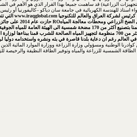
لتجهيزات الزراعية) قد ساهمت جميعا بهذا القرار الذي هو الأهم في ال
www.iraqglobal.com
التي تت
 الضخ الزراعي ومحطات معالجة المياه
RO
حازت عام 2014 على جائزة
دراسات عديدة للجدوى الأقتصادية للوزارة ولجنة المبادرة الزراعية وقمنا بتصنيع اكثر م
وتشغيل 30 مضخة اخرى في دوائر الأرشاد الزراعي ونصب وتشغيل اكثر من 700 منظومة لتجهيز الميا
ي العالم رغم ان دعاية بلدنا قاصرة في بثه ونشره واستخدامه دوليا لر
وادرنا الوطنية ومسؤولي وزارة الزراعة ووزارة الموارد المائية الذين 
م الطاقة الشمسية للزراعة والمياه وتوفير الطاقة النظيفة والرخيصة لل