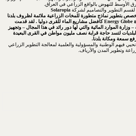
شرق الأوسط للنهوض بالواقع الزراعي في العراق.
Solaropia
خصص بتطوير نماذج متطورة للمخات الزراعية ملائمة لظروف بلدنا
Energy Globe
كافضل مشاريع الماء للقرى دوليا . لقد قدمت
ن 170 مضخة شمسية الى الهيئة العامة للمياه الجوفية – وزارة الموارد المائية والتي لها دور رائد في هذا المجال – وتجهيز
ه الصالحة للشرب قمنا ببناءها لوزارة البلديات لتسد حاجة قرابة نصف مليون مواطن في القرى البعيدة
فع سمعة ومكانة بلدنا.
نحيي فيهم الوطنية والمسؤولية والعلمية لمعالجة التطوير الزراعي
زراعة وتطوير المدن والأرياف.