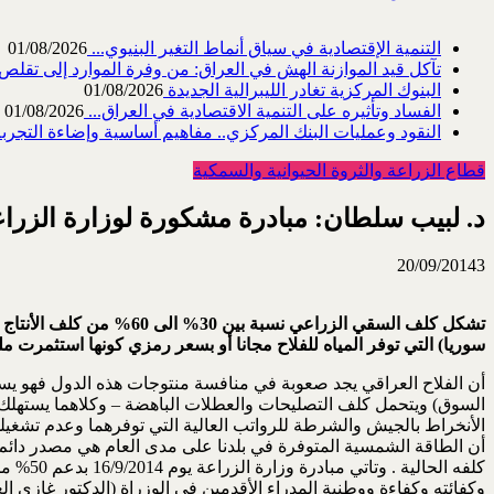
التنمية الإقتصادية في سياق أنماط التغير البنيوي...
01/08/2026
تآكل قيد الموازنة الهش في العراق: من وفرة الموارد إلى تقلص القد
البنوك المركزية تغادر الليبرالية الجديدة
01/08/2026
الفساد وتأثيره على التنمية الاقتصادية في العراق...
01/08/2026
النقود وعمليات البنك المركزي.. مفاهيم أساسية وإضاءة التجربة 
قطاع الزراعة والثروة الحيوانية والسمكية
د. لبيب سلطان: مبادرة مشكورة لوزارة الزراع
20/09/2014
3
تشكل كلف السقي الزراعي 
سوريا) التي توفر المياه للفلاح مجانا أو بسعر رمزي كونها استثمرت مل
الأنخراط بالجيش والشرطة للرواتب العالية التي توفرهما وعدم تشغيله
كلفه ا
وكفائته وكفاءة ووطنية المدراء الأقدمين في الوزراة (الدكتور غازي ا