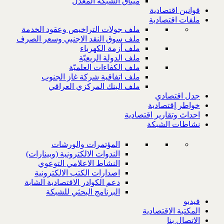
ميثاق الشبكة المعدل
قوانين اقتصادية
ملفات اقتصادية
ملف جولات التراخيص وعقود الخدمة
ملف سوق النقد الاجنبي وسعر الصرف
ملف أزمة الكهرباء
ملف الدولة الريعيّة
ملف الكفاءات العلميّة
ملف اتفاقية شركة غاز الجنوب
ملف البنك المركزي العراقي
جدل اقتصادي
خواطر إقتصادية
احداث وتقارير اقتصادية
نشاطات الشبكة
المؤتمرات والورشات
الندوات الالكترونية (وبينارات)
النشاط الاعلامي التوعوي
اصدارات الكتب الالكترونية
دعم الكوادر الاقتصادية الشابة
البرنامج البحثي للشبكة
فيديو
المكتبة الاقتصادية
الاتصال بنا