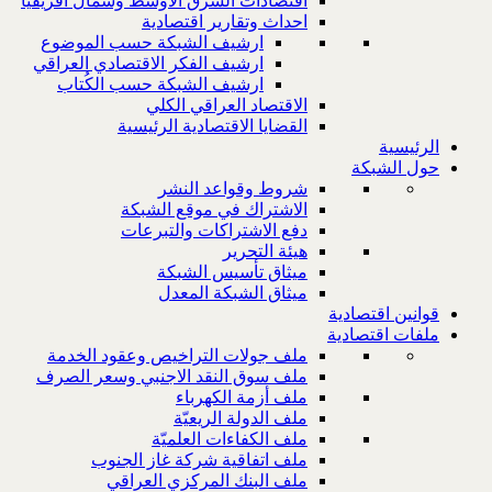
اقتصادات الشرق الاوسط وشمال افريقيا
احداث وتقارير اقتصادية
ارشيف الشبكة حسب الموضوع
ارشيف الفكر الاقتصادي العراقي
ارشيف الشبكة حسب الكُتاب
الاقتصاد العراقي الكلي
القضايا الاقتصادية الرئيسية
الرئيسية
حول الشبكة
شروط وقواعد النشر
الاشتراك في موقع الشبكة
دفع الاشتراكات والتبرعات
هيئة التحرير
ميثاق تأسيس الشبكة
ميثاق الشبكة المعدل
قوانين اقتصادية
ملفات اقتصادية
ملف جولات التراخيص وعقود الخدمة
ملف سوق النقد الاجنبي وسعر الصرف
ملف أزمة الكهرباء
ملف الدولة الريعيّة
ملف الكفاءات العلميّة
ملف اتفاقية شركة غاز الجنوب
ملف البنك المركزي العراقي