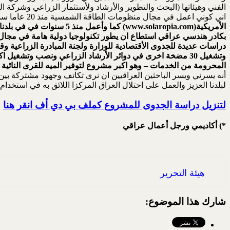
الفني وهيئاتها (البحث والتطوير والأرشاد ولأستثمار الزراعي وشركة ا
اني كوني اعمل في مجال منظومات الطاقة الشمسية منذ 20 عاما سواء استاذ للهندسة الكهربائية في جامعة سان دياكو –كاليفورنيا أو رئيس لقسم التطوير والتصاميم لشركة
الأمريكية(
www.solaropia.com
) كما وأعمل منذ 5 سنوات في في بلدنا كرئيس لشركة العراق والعالم للتكنوجيا
بكادر هندسي عراقي استطاع ان يطور تكنولوجيا دولية هامة في مجال
المحرومة من الخدمات – وهو اكبر مشروع لتوفير الميه للقرى النائية ف
أنه يسرني ويسر الباحثين العراقيين ان نرى تكاتف وجهود مشتركة بين ك
لبلدنا العزيز والعمل على احتلال العراق المركزا اللائق به في استخدا
لتنزيل دراسة الجدوى للمشروع كملف بي دي أف انقر هنا
*) أكاديمي ورجل أعمال عراقي
هيئة التحرير
شارك هذا الموضوع: