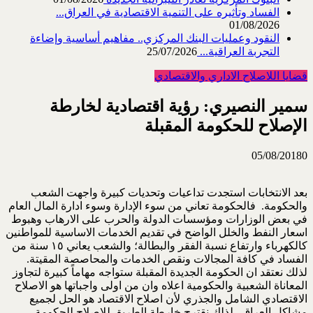
الفساد وتأثيره على التنمية الاقتصادية في العراق...
01/08/2026
النقود وعمليات البنك المركزي.. مفاهيم أساسية وإضاءة
التجربة العراقية...
25/07/2026
قضايا اللاصلاح الاداري والاقتصادي
سمير النصيري: رؤية اقتصادية لخارطة
الإصلاح للحكومة المقبلة
05/08/2018
0
بعد الانتخابات استجدت تداعيات وتحديات كبيرة واجهت الشعب
والحكومة. فالحكومة تعاني من سوء الإدارة وسوء ادارة المال العام
في بعض الوزارات ومؤسسات الدولة والحرب على الارهاب وهبوط
اسعار النفط والخلل الواضح في تقديم الخدمات الاساسية للمواطنين
كالكهرباء وارتفاع نسبة الفقر والبطالة؛ والشعب يعاني ١٥ سنة من
الفساد في كافة المجالات ونقص الخدمات والمحاصصة المقيتة.
لذلك نعتقد ان الحكومة الجديدة المقبلة ستواجه مهاماً كبيرة لتجاوز
المعاناة الشعبية والحكومية اعلاه وان من اولى واجباتها هو الاصلاح
الاقتصادي الشامل والجذري لأن اصلاح الاقتصاد هو الحل لجميع
مشاكل العراق. لذلك نقترح خارطة الطريق للإصلاح للحكومة