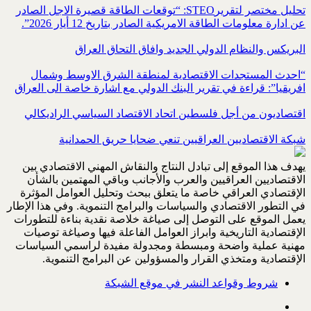
تحليل مختصر لتقريرSTEO‏: “توقعات الطاقة قصيرة الاجل الصادر
عن ادارة معلومات الطاقة الامريكية ‏الصادر بتاريخ 12 أيار 2026”.‏
البريكس والنظام الدولي الجديد وافاق التحاق العراق
“احدث المستجدات الاقتصادية لمنطقة الشرق الاوسط وشمال
افريقيا”: قراءة في تقرير البنك الدولي مع اشارة خاصة الى العراق
اقتصاديون من أجل فلسطين اتحاد الاقتصاد السياسي الراديكالي
شبكة الاقتصاديين العراقيين تنعي ضحايا حريق الحمدانية
يهدف هذا الموقع إلى تبادل النتاج والنقاش المهني الاقتصادي بين
الاقتصاديين العراقيين والعرب والأجانب وباقي المهتمين بالشأن
الإقتصادي العراقي خاصة ما يتعلق ببحث وتحليل العوامل المؤثرة
في التطور الاقتصادي والسياسات والبرامج التنموية. وفي هذا الإطار
يعمل الموقع على التوصل إلى صياغة خلاصة نقدية بناءة للتطورات
الإقتصادية التاريخية وابراز العوامل الفاعلة فيها وصياغة توصيات
مهنية عملية واضحة ومبسطة ومجدولة مفيدة لراسمي السياسات
الإقتصادية ومتخذي القرار والمسؤولين عن البرامج التنموية.
شروط وقواعد النشر في موقع الشبكة