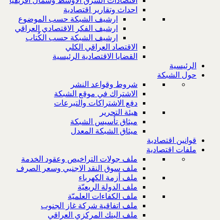
اقتصادات الشرق الاوسط وشمال افريقيا
احداث وتقارير اقتصادية
ارشيف الشبكة حسب الموضوع
ارشيف الفكر الاقتصادي العراقي
ارشيف الشبكة حسب الكُتاب
الاقتصاد العراقي الكلي
القضايا الاقتصادية الرئيسية
الرئيسية
حول الشبكة
شروط وقواعد النشر
الاشتراك في موقع الشبكة
دفع الاشتراكات والتبرعات
هيئة التحرير
ميثاق تأسيس الشبكة
ميثاق الشبكة المعدل
قوانين اقتصادية
ملفات اقتصادية
ملف جولات التراخيص وعقود الخدمة
ملف سوق النقد الاجنبي وسعر الصرف
ملف أزمة الكهرباء
ملف الدولة الريعيّة
ملف الكفاءات العلميّة
ملف اتفاقية شركة غاز الجنوب
ملف البنك المركزي العراقي