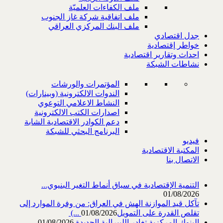
ملف الكفاءات العلميّة
ملف اتفاقية شركة غاز الجنوب
ملف البنك المركزي العراقي
جدل اقتصادي
خواطر إقتصادية
احداث وتقارير اقتصادية
نشاطات الشبكة
المؤتمرات والورشات
الندوات الالكترونية (وبينارات)
النشاط الاعلامي التوعوي
اصدارات الكتب الالكترونية
دعم الكوادر الاقتصادية الشابة
البرنامج البحثي للشبكة
فيديو
المكتبة الاقتصادية
الاتصال بنا
التنمية الإقتصادية في سياق أنماط التغير البنيوي...
01/08/2026
تآكل قيد الموازنة الهش في العراق: من وفرة الموارد إلى
تقلص القدرة على التمويل‎ (...
01/08/2026
البنوك المركزية تغادر الليبرالية الجديدة
01/08/2026