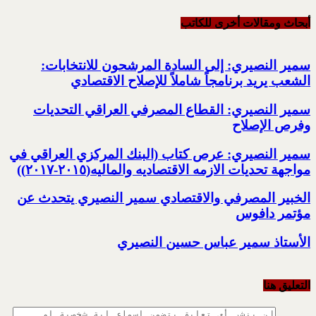
أبحاث ومقالات أخرى للکاتب
سمير النصيري: إلى السادة المرشحون للانتخابات:
الشعب يريد برنامجاً شاملاً للإصلاح الاقتصادي
سمير النصيري: القطاع المصرفي العراقي التحديات
وفرص الإصلاح
سمير النصيري: عرص كتاب (البنك المركزي العراقي في
مواجهة تحديات الازمه الاقتصاديه والماليه(٢٠١٥-٢٠١٧))
الخبير المصرفي والاقتصادي سمير النصيري يتحدث عن
مؤتمر دافوس
الأستاذ سمير عباس حسين النصيري
التعليق هنا