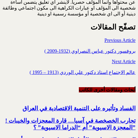
عن محتواها وانما المؤلف حصريا. لاينشر اي تعليق يتضمن اساءة
شخصية الى المؤلف او عبارات الكراهية الى مكون اجتماعي وطائفة
دينية أو الى اي شخصية أو مؤسسة رسمية او دينية
تصفّح المقالات
Previous Article
بروفسور دكتور عباس النصراوي (1932-2009 )
Next Article
عالم الاجتماع استاذ دكتور علي الوردي (1913 – 1995 )
أبحاث ومقالات أخرى للکاتب
الفساد وتأثيره على التنمية الاقتصادية في العراق
تجارب الخصخصة في آسيا… قارة المعجزات والخيبات !‏
‏”المعجزة الاسيوية” أم “الدراما الاسيوية” ؟‏