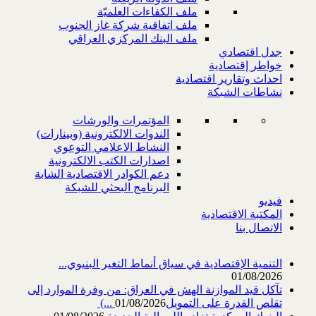
ملف الكفاءات العلميّة
ملف اتفاقية شركة غاز الجنوب
ملف البنك المركزي العراقي
جدل اقتصادي
خواطر إقتصادية
احداث وتقارير اقتصادية
نشاطات الشبكة
المؤتمرات والورشات
الندوات الالكترونية (وبينارات)
النشاط الاعلامي التوعوي
اصدارات الكتب الالكترونية
دعم الكوادر الاقتصادية الشابة
البرنامج البحثي للشبكة
فيديو
المكتبة الاقتصادية
الاتصال بنا
التنمية الإقتصادية في سياق أنماط التغير البنيوي...
01/08/2026
تآكل قيد الموازنة الهش في العراق: من وفرة الموارد إلى
تقلص القدرة على التمويل‎ (...
01/08/2026