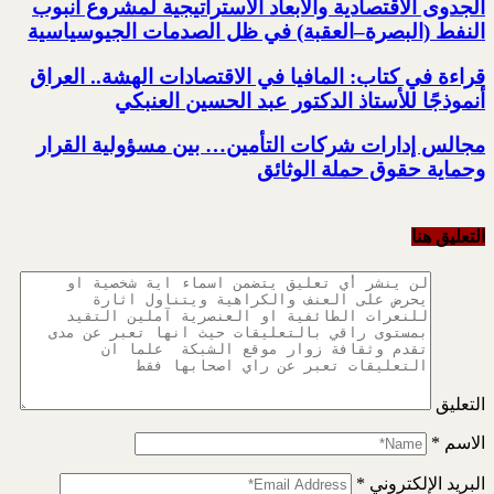
الجدوى الاقتصادية والأبعاد الاستراتيجية لمشروع أنبوب
النفط (البصرة–العقبة) ‏في ظل الصدمات الجيوسياسية
قراءة في كتاب: المافيا في الاقتصادات الهشة.. العراق
أنموذجًا للأستاذ الدكتور عبد الحسين العنبكي
مجالس إدارات شركات التأمين… بين مسؤولية القرار
وحماية حقوق حملة الوثائق
التعليق هنا
التعليق
الاسم
*
البريد الإلكتروني
*