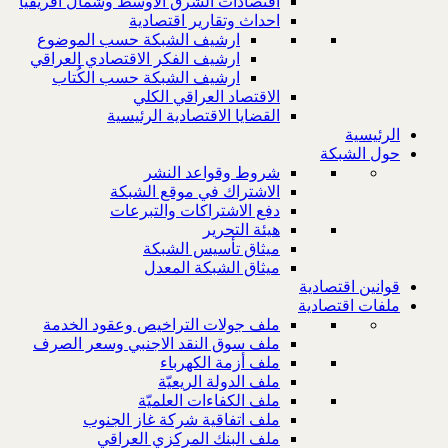
اقتصادات الشرق الاوسط وشمال افريقيا
احداث وتقارير اقتصادية
ارشيف الشبكة حسب الموضوع
ارشيف الفكر الاقتصادي العراقي
ارشيف الشبكة حسب الكُتاب
الاقتصاد العراقي الكلي
القضايا الاقتصادية الرئيسية
الرئيسية
حول الشبكة
شروط وقواعد النشر
الاشتراك في موقع الشبكة
دفع الاشتراكات والتبرعات
هيئة التحرير
ميثاق تأسيس الشبكة
ميثاق الشبكة المعدل
قوانين اقتصادية
ملفات اقتصادية
ملف جولات التراخيص وعقود الخدمة
ملف سوق النقد الاجنبي وسعر الصرف
ملف أزمة الكهرباء
ملف الدولة الريعيّة
ملف الكفاءات العلميّة
ملف اتفاقية شركة غاز الجنوب
ملف البنك المركزي العراقي