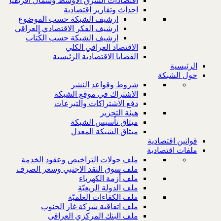
اقتصادات الشرق الاوسط وشمال افريقيا
احداث وتقارير اقتصادية
ارشيف الشبكة حسب الموضوع
ارشيف الفكر الاقتصادي العراقي
ارشيف الشبكة حسب الكُتاب
الاقتصاد العراقي الكلي
القضايا الاقتصادية الرئيسية
الرئيسية
حول الشبكة
شروط وقواعد النشر
الاشتراك في موقع الشبكة
دفع الاشتراكات والتبرعات
هيئة التحرير
ميثاق تأسيس الشبكة
ميثاق الشبكة المعدل
قوانين اقتصادية
ملفات اقتصادية
ملف جولات التراخيص وعقود الخدمة
ملف سوق النقد الاجنبي وسعر الصرف
ملف أزمة الكهرباء
ملف الدولة الريعيّة
ملف الكفاءات العلميّة
ملف اتفاقية شركة غاز الجنوب
ملف البنك المركزي العراقي