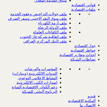
ميثاق الشبكة المعدل
قوانين اقتصادية
ملفات اقتصادية
ملف جولات التراخيص وعقود الخدمة
ملف سوق النقد الاجنبي وسعر الصرف
ملف أزمة الكهرباء
ملف الدولة الريعيّة
ملف الكفاءات العلميّة
ملف اتفاقية شركة غاز الجنوب
ملف البنك المركزي العراقي
جدل اقتصادي
خواطر إقتصادية
احداث وتقارير اقتصادية
نشاطات الشبكة
المؤتمرات والورشات
الندوات الالكترونية (وبينارات)
النشاط الاعلامي التوعوي
اصدارات الكتب الالكترونية
دعم الكوادر الاقتصادية الشابة
البرنامج البحثي للشبكة
فيديو
المكتبة الاقتصادية
الاتصال بنا