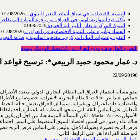
التنمية الإقتصادية في سياق أنماط التغير البنيوي...
01/08/2026
تآكل قيد الموازنة الهش في العراق: من وفرة الموارد إلى تقلص القد
البنوك المركزية تغادر الليبرالية الجديدة
01/08/2026
الفساد وتأثيره على التنمية الاقتصادية في العراق...
01/08/2026
النقود وعمليات البنك المركزي.. مفاهيم أساسية وإضاءة التجربة 
التجارة الخارجية وموقع العراق في الاقتصاد الدولي
الرئيسية
د. عمار محمود حميد الربيعي*: ترسيخ قواعد اق
22/09/2019
0
تبدو مسألة انضمام العراق الى النظام التجاري الدولي متعدد الأطراف 
جماعي بعيدا عن حالات الانتقام التجارية الانفرادية خصوصا مع الأطراف 
واقتصادية ذات اعتراف ومقبولية، سيما ان العراق يعيش حالة التخبط ف
للتعامل على أساس الثقة التي تمنحها المنظمة له باعتباره يأخذ باتفاقا
الأسواق Market Access . لكن المسألة المهمة هنا، 
هناك بناء رصين في أسس اقتصاد السوق المنضبط على أسس اجتماعية 
فرص الربح قصيرة وطويلة الاجل، وليس على أساس فرص الربح قصيرة الاجل فقط ممثلا باقتناص 
لمواصلة القراءة انقر على الرابط التالي
عمار الربيعي-اقتصاد السوق الاجتماعي-محررة