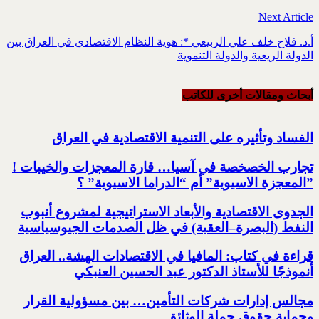
Next Article
أ.د. فلاح خلف علي الربيعي *: هوية النظام الاقتصادي في العراق بين
الدولة الريعية والدولة التنموية
أبحاث ومقالات أخرى للکاتب
الفساد وتأثيره على التنمية الاقتصادية في العراق
تجارب الخصخصة في آسيا… قارة المعجزات والخيبات !‏
‏”المعجزة الاسيوية” أم “الدراما الاسيوية” ؟‏
الجدوى الاقتصادية والأبعاد الاستراتيجية لمشروع أنبوب
النفط (البصرة–العقبة) ‏في ظل الصدمات الجيوسياسية
قراءة في كتاب: المافيا في الاقتصادات الهشة.. العراق
أنموذجًا للأستاذ الدكتور عبد الحسين العنبكي
مجالس إدارات شركات التأمين… بين مسؤولية القرار
وحماية حقوق حملة الوثائق