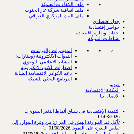
ملف الكفاءات العلميّة
ملف اتفاقية شركة غاز الجنوب
ملف البنك المركزي العراقي
جدل اقتصادي
خواطر إقتصادية
احداث وتقارير اقتصادية
نشاطات الشبكة
المؤتمرات والورشات
الندوات الالكترونية (وبينارات)
النشاط الاعلامي التوعوي
اصدارات الكتب الالكترونية
دعم الكوادر الاقتصادية الشابة
البرنامج البحثي للشبكة
فيديو
المكتبة الاقتصادية
الاتصال بنا
التنمية الإقتصادية في سياق أنماط التغير البنيوي...
01/08/2026
تآكل قيد الموازنة الهش في العراق: من وفرة الموارد إلى
تقلص القدرة على التمويل‎ (...
01/08/2026
البنوك المركزية تغادر الليبرالية الجديدة
01/08/2026