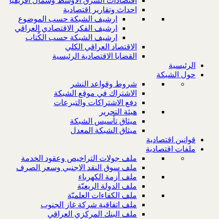
اقتصادات الشرق الاوسط وشمال افريقيا
احداث وتقارير اقتصادية
ارشيف الشبكة حسب الموضوع
ارشيف الفكر الاقتصادي العراقي
ارشيف الشبكة حسب الكُتاب
الاقتصاد العراقي الكلي
القضايا الاقتصادية الرئيسية
الرئيسية
حول الشبكة
شروط وقواعد النشر
الاشتراك في موقع الشبكة
دفع الاشتراكات والتبرعات
هيئة التحرير
ميثاق تأسيس الشبكة
ميثاق الشبكة المعدل
قوانين اقتصادية
ملفات اقتصادية
ملف جولات التراخيص وعقود الخدمة
ملف سوق النقد الاجنبي وسعر الصرف
ملف أزمة الكهرباء
ملف الدولة الريعيّة
ملف الكفاءات العلميّة
ملف اتفاقية شركة غاز الجنوب
ملف البنك المركزي العراقي