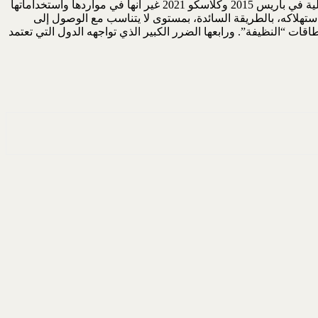
الثلاثة عقود القادمة، أي حتى عام 2050. وثانيها أن الدول المختلفة، لاسيما الصاعدة/النامية، بالرغم من محاولتها الالتزام باتفاقيات المناخ الدولية في باريس 2015 وكَلاسكَو 2021 غير أنها في مواردها واستخداماتها
 استهلاكه، بالطريقة السائدة، بمستوى لا يتناسب مع الوصول إلى
 من “الطاقات “النظيفة”. ورابعها الضرر الكبير الذي تواجهه الدول التي تعتمد