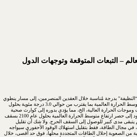
لم – التبعات المتوقعة وتوجهات الدول
ت “النظيفة” بدرجة مُناسبة خلال العقدين المنصرمين، إلى مسار ينطوي
(والتي من أهمها، في قطاع الطاقة، ثاني أوكسيد الكربون والميثان) بمستوى يهدد بارتفاع متوسط الحرارة العالمية بما يقترب من حوالي 3.0 درجة مئوية بحلول
والفيضانات وموجات الحرارة العالية، الخ، مما يؤدي بدوره إلى كوارث صحية
واجتماعية وجيوسياسية. لذلك، بعد سلسلة من المحاولات، تم في اتفاقيات المناخ الدولية منذ 2015 تبني هدف تقليل الانبعاثات إلى مستوى يقود إلى حصر ارتفاع متوسط الحرارة العالمية بحلول عام 2100 بسقف
علم أن الارتفاع بلغ حوالي 1.1 درجة مئوية بحلول عام 2020/21، مقارنة بعام 1750. وهذا يعني أنه لم يتبقى مدى كبير للوصول إلى السقف الحرج. ولا شك أن تقليل
ات، في مجال الطاقة، فقط بتقليل استهلاك الوقود الأحفوري سيواجه
ية من الصعوبة إحلال الطاقات المتجددة محلها، فوق حد أقصى، خلال