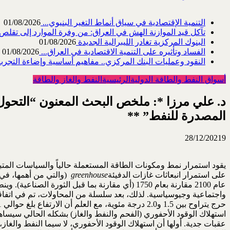
التنمية الإقتصادية في سياق أنماط التغير البنيوي...
01/08/2026
تآكل قيد الموازنة الهش في العراق: من وفرة الموارد إلى تقلص القد
البنوك المركزية تغادر الليبرالية الجديدة
01/08/2026
الفساد وتأثيره على التنمية الاقتصادية في العراق...
01/08/2026
النقود وعمليات البنك المركزي.. مفاهيم أساسية وإضاءة التجربة 
أسواق النفط والطاقة الدولية
الرئيسية
النفط والغاز والطاقة
د. علي مرزا *: ملخص البحث المعنون “التحول ن
المصدرة للنفط” **
28/12/2021
9
يقود استمرار نمط ومكونات الطاقة المستعملة حالياً والسياسات المتبع
على استمرار انبعاثات غازات الدفيئة
greenhouse
عام 2100 مقارنة بعام 1750 (أي مقارنة بما قبل 
استهلاك الوقود الأحفوري (الفحم والنفط والغاز) بشكله الحالي سيساهم
عقبات جدية. أولها أن استهلاك الوقود الأحفوري، لا سيما النفط وال