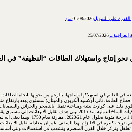
رة على التمويل‎ (...
01/08/2026
العراقية...
25/07/2026
حو إنتاج واستهلاك الطاقات “النظيفة” في العا
ة في العالم في استهلاكها وإنتاجها، بالرغم من تحولها باتجاه الطاقا
الثورة الصناعية). وينطوي ذلك على كوارث بيئية ومناخية تتمثل بالتصحر والحرائق 
حرج يتراوح بين 1.5 و2.0 درجة مئوية، مع ال
 بدرجة كبيرة في الالتزام بهذا السقف. غير ان معادلة تقليل الانبعاث
غاز، تغلغل وتركز خلال القرن المنصرم وتشعب في استعمالات وبنى أساس