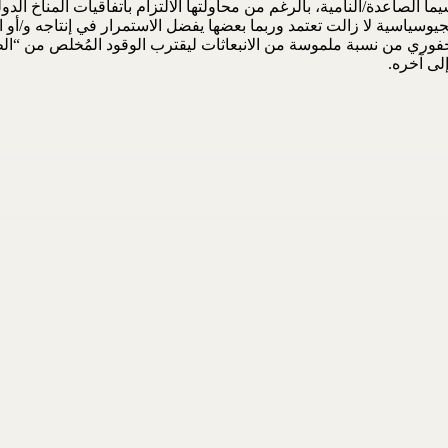
الجيوسياسية لا زالت تعتمد وربما بعضها يفضل الاستمرار في إنتاجه و/أو
كن تخليص الوقود الأحفوري من نسبة ملموسة من الانبعاثات ليقترب الوقود المُخلص
لى آخره.