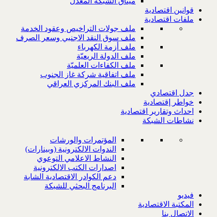
ميثاق الشبكة المعدل
قوانين اقتصادية
ملفات اقتصادية
ملف جولات التراخيص وعقود الخدمة
ملف سوق النقد الاجنبي وسعر الصرف
ملف أزمة الكهرباء
ملف الدولة الريعيّة
ملف الكفاءات العلميّة
ملف اتفاقية شركة غاز الجنوب
ملف البنك المركزي العراقي
جدل اقتصادي
خواطر إقتصادية
احداث وتقارير اقتصادية
نشاطات الشبكة
المؤتمرات والورشات
الندوات الالكترونية (وبينارات)
النشاط الاعلامي التوعوي
اصدارات الكتب الالكترونية
دعم الكوادر الاقتصادية الشابة
البرنامج البحثي للشبكة
فيديو
المكتبة الاقتصادية
الاتصال بنا