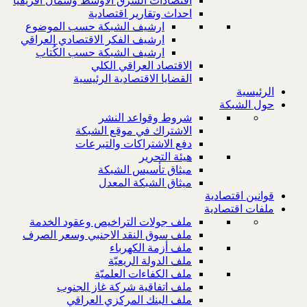
اقتصادات الشرق الاوسط وشمال افريقيا
احداث وتقارير اقتصادية
ارشيف الشبكة حسب الموضوع
ارشيف الفكر الاقتصادي العراقي
ارشيف الشبكة حسب الكُتاب
الاقتصاد العراقي الكلي
القضايا الاقتصادية الرئيسية
الرئيسية
حول الشبكة
شروط وقواعد النشر
الاشتراك في موقع الشبكة
دفع الاشتراكات والتبرعات
هيئة التحرير
ميثاق تأسيس الشبكة
ميثاق الشبكة المعدل
قوانين اقتصادية
ملفات اقتصادية
ملف جولات التراخيص وعقود الخدمة
ملف سوق النقد الاجنبي وسعر الصرف
ملف أزمة الكهرباء
ملف الدولة الريعيّة
ملف الكفاءات العلميّة
ملف اتفاقية شركة غاز الجنوب
ملف البنك المركزي العراقي