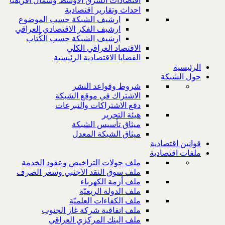
اقتصادات الشرق الاوسط وشمال افريقيا
احداث وتقارير اقتصادية
ارشيف الشبكة حسب الموضوع
ارشيف الفكر الاقتصادي العراقي
ارشيف الشبكة حسب الكُتاب
الاقتصاد العراقي الكلي
القضايا الاقتصادية الرئيسية
الرئيسية
حول الشبكة
شروط وقواعد النشر
الاشتراك في موقع الشبكة
دفع الاشتراكات والتبرعات
هيئة التحرير
ميثاق تأسيس الشبكة
ميثاق الشبكة المعدل
قوانين اقتصادية
ملفات اقتصادية
ملف جولات التراخيص وعقود الخدمة
ملف سوق النقد الاجنبي وسعر الصرف
ملف أزمة الكهرباء
ملف الدولة الريعيّة
ملف الكفاءات العلميّة
ملف اتفاقية شركة غاز الجنوب
ملف البنك المركزي العراقي