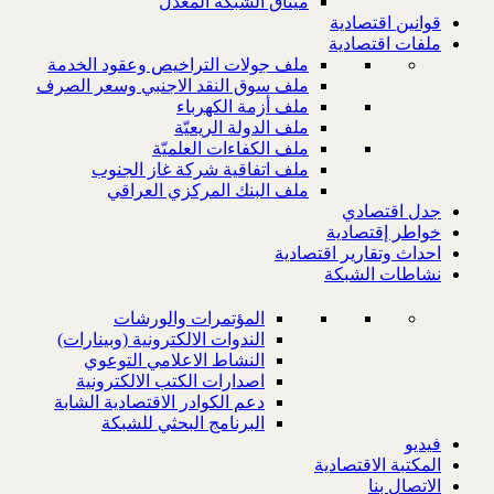
ميثاق الشبكة المعدل
قوانين اقتصادية
ملفات اقتصادية
ملف جولات التراخيص وعقود الخدمة
ملف سوق النقد الاجنبي وسعر الصرف
ملف أزمة الكهرباء
ملف الدولة الريعيّة
ملف الكفاءات العلميّة
ملف اتفاقية شركة غاز الجنوب
ملف البنك المركزي العراقي
جدل اقتصادي
خواطر إقتصادية
احداث وتقارير اقتصادية
نشاطات الشبكة
المؤتمرات والورشات
الندوات الالكترونية (وبينارات)
النشاط الاعلامي التوعوي
اصدارات الكتب الالكترونية
دعم الكوادر الاقتصادية الشابة
البرنامج البحثي للشبكة
فيديو
المكتبة الاقتصادية
الاتصال بنا