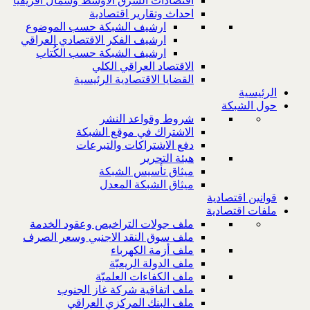
اقتصادات الشرق الاوسط وشمال افريقيا
احداث وتقارير اقتصادية
ارشيف الشبكة حسب الموضوع
ارشيف الفكر الاقتصادي العراقي
ارشيف الشبكة حسب الكُتاب
الاقتصاد العراقي الكلي
القضايا الاقتصادية الرئيسية
الرئيسية
حول الشبكة
شروط وقواعد النشر
الاشتراك في موقع الشبكة
دفع الاشتراكات والتبرعات
هيئة التحرير
ميثاق تأسيس الشبكة
ميثاق الشبكة المعدل
قوانين اقتصادية
ملفات اقتصادية
ملف جولات التراخيص وعقود الخدمة
ملف سوق النقد الاجنبي وسعر الصرف
ملف أزمة الكهرباء
ملف الدولة الريعيّة
ملف الكفاءات العلميّة
ملف اتفاقية شركة غاز الجنوب
ملف البنك المركزي العراقي