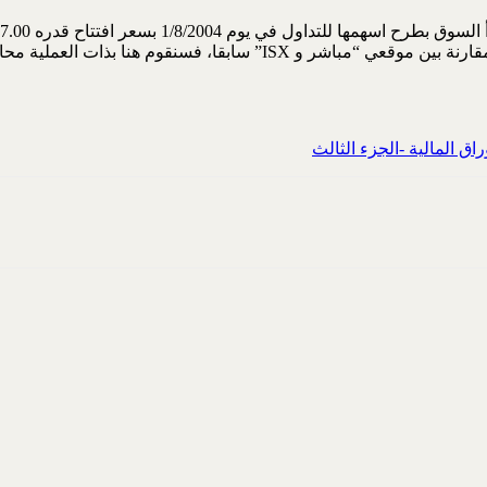
 تكون معايير المقارنة متقاربة قدر الإمكان وكما موجود في
اق المالية -الجزء الثالث