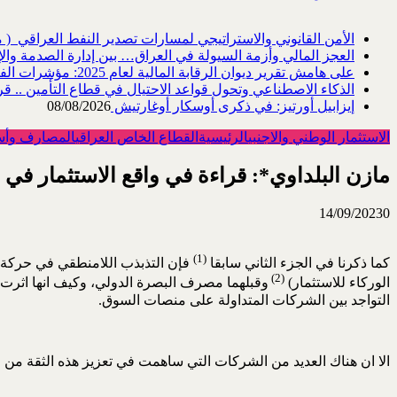
الأمن القانوني والاستراتيجي لمسارات تصدير النفط العراقي ‎ ‎) ‎مقاربة في هندسة ...
العجز المالي وأزمة السيولة في العراق… بين إدارة الصدمة والإ
على هامش تقرير ديوان الرقابة المالية لعام 2025: مؤشرات الفساد المالي والإداري، و...
الذكاء الاصطناعي وتحول قواعد الاحتيال في قطاع ‏التأمين .. قر
إيزابيل أورتيز: في ذكرى ‏أوسكار أوغارتيش
08/08/2026
الاستثمار الوطني والاجنبي
الرئيسية
القطاع الخاص العراقي
المصارف وأس
مازن البلداوي*: قراءة في واقع الاستثمار في ا
14/09/2023
0
)
(
كما ذكرنا في الجزء الثاني سابقا
فإن التذبذب اللامنطقي في حركة ا
)
(
الوركاء للاستثمار)
وقبلهما مصرف البصرة الدولي، وكيف انها اثرت 
التواجد بين الشركات المتداولة على منصات السوق.
الا ان هناك العديد من الشركات التي ساهمت في تعزيز هذه الثقة من خ