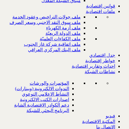
ميثاق الشبكة المعدل
قوانين اقتصادية
ملفات اقتصادية
ملف جولات التراخيص وعقود الخدمة
ملف سوق النقد الاجنبي وسعر الصرف
ملف أزمة الكهرباء
ملف الدولة الريعيّة
ملف الكفاءات العلميّة
ملف اتفاقية شركة غاز الجنوب
ملف البنك المركزي العراقي
جدل اقتصادي
خواطر إقتصادية
احداث وتقارير اقتصادية
نشاطات الشبكة
المؤتمرات والورشات
الندوات الالكترونية (وبينارات)
النشاط الاعلامي التوعوي
اصدارات الكتب الالكترونية
دعم الكوادر الاقتصادية الشابة
البرنامج البحثي للشبكة
فيديو
المكتبة الاقتصادية
الاتصال بنا