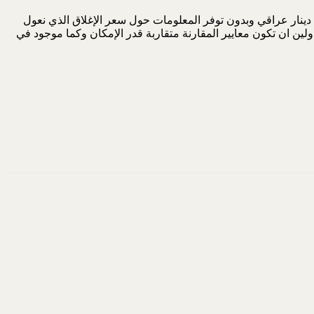
وسنلقي نظرة هنا على الشركة العراقية للسجاد والمفروشات التي بدأ السوق بطرح اسهمها للتداول في يوم 1/8/2004 بسعر افتتاح قدره 7.00 دينار عراقي وبدون توفر المعلومات حول سعر الإغلاق الذي نعول