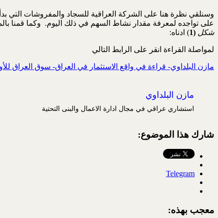
على تواجده لمعرفة مقدار نشاط السهم في ذلك اليوم. وكما قمنا بالمقارنة بين موقعي “مباشر و ISX” سابقا، فسنقوم هنا بذات العملية محاولين ان
شكل
(1
) ادناه:
لمواصلة القراءة انقر على الرابط التالي
مازن البلداوي- قراءة في واقع الاستثمار في العراق- سوق العراق للأور
مازن البلداوي
استشاري عراقي في مجال ادارة الاعمال والبنى التحتية
شارك هذا الموضوع:
Telegram
معجب بهذه: