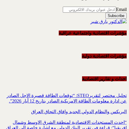
Email
مؤشرات اقتصادية واجتماعية عراقية
مؤشرات اقتصادية دولية
احداث و تقاریر اقتصادیة
تحليل مختصر لتقريرSTEO‏: “توقعات الطاقة قصيرة الاجل الصادر
عن ادارة معلومات الطاقة الامريكية ‏الصادر بتاريخ 12 أيار 2026”.‏
البريكس والنظام الدولي الجديد وافاق التحاق العراق
“احدث المستجدات الاقتصادية لمنطقة الشرق الاوسط وشمال
افريقيا”: قراءة في تقرير البنك الدولي مع اشارة خاصة الى العراق