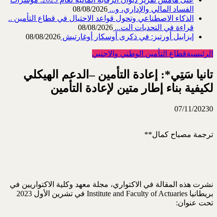
الفساد المالي والإداري، و...
08/08/2026
الذكاء الاصطناعي وتحول قواعد الاحتيال في قطاع ‏التأمين ..
قراءة في التحديات الت...
08/08/2026
إيزابيل أورتيز: في ذكرى ‏أوسكار أوغارتيش
08/08/2026
الرئيسية
قطاع التأمين الوطني والاجنبي
تانيا سَتِي*: إعادة التأمين –الدعم الهيكلي
لكيفية بناء إطار متين لإعادة التأمين
07/11/2023
0
ترجمة مصباح كمال**
نشرت هذه المقالة في الاكتواري، مجلة معهد وكلية الاكتواريين في
بريطانيا Institute and Faculty of Actuaries في تشرين الأول 2023
تحت عنوان: