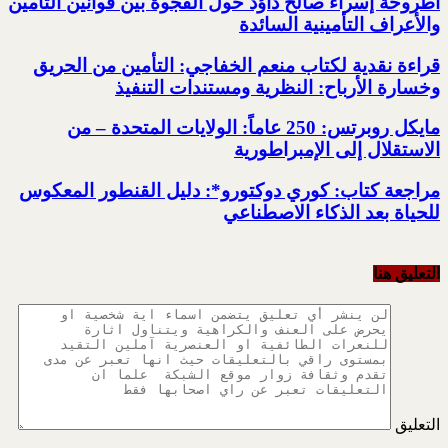
أطروحة إسراء صالح داؤد حول الفجوة بين قوانين ‏التأمين
والأعراف التأمينية السائدة
قراءة نقدية لكتاب منعم الخفاجي:‏ التأمين من الحريق
‏وخسارة الأرباح: النظرية ‏ومستندات التنفيذ
مايكل روبرتس: 250 عاماً: الولايات المتحدة – من
الاستقلال إلى الإمبراطورية
مراجعة كتاب:‏ كوري دوكتورو*:‏ دليل القنطور المعكوس
للحياة بعد ‏الذكاء الاصطناعي
التعليق هنا
التعليق