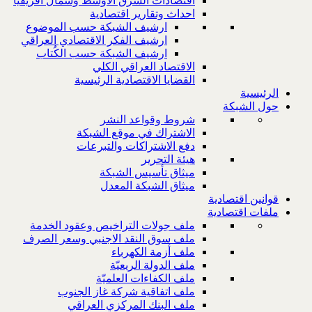
اقتصادات الشرق الاوسط وشمال افريقيا
احداث وتقارير اقتصادية
ارشيف الشبكة حسب الموضوع
ارشيف الفكر الاقتصادي العراقي
ارشيف الشبكة حسب الكُتاب
الاقتصاد العراقي الكلي
القضايا الاقتصادية الرئيسية
الرئيسية
حول الشبكة
شروط وقواعد النشر
الاشتراك في موقع الشبكة
دفع الاشتراكات والتبرعات
هيئة التحرير
ميثاق تأسيس الشبكة
ميثاق الشبكة المعدل
قوانين اقتصادية
ملفات اقتصادية
ملف جولات التراخيص وعقود الخدمة
ملف سوق النقد الاجنبي وسعر الصرف
ملف أزمة الكهرباء
ملف الدولة الريعيّة
ملف الكفاءات العلميّة
ملف اتفاقية شركة غاز الجنوب
ملف البنك المركزي العراقي