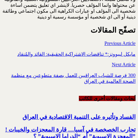
عن محتواها وانما المؤلف حصريا. لاينشر اي تعليق يتضمن اساءة
شخصية الى المؤلف او عبارات الكراهية الى مكون اجتماعي وطائفة
دينية أو الى اي شخصية أو مؤسسة رسمية او دينية
تصفّح المقالات
Previous Article
مايكل ليبووتز:* تناقضات الاشتراكية الحقيقية: القائد والمُنقاد
Next Article
300 فرصة للشباب العراقيين للعمل بصفة متطوعين مع منظمة
الصحة العالمية في العراق
أبحاث ومقالات أخرى للکاتب
الفساد وتأثيره على التنمية الاقتصادية في العراق
تجارب الخصخصة في آسيا… قارة المعجزات والخيبات !‏
‏”المعجزة الاسيوية” أم “الدراما الاسيوية” ؟‏