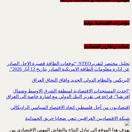
مؤشرات اقتصادية دولية
احداث و تقاریر اقتصادیة
تحليل مختصر لتقريرSTEO‏: “توقعات الطاقة قصيرة الاجل الصادر
عن ادارة معلومات الطاقة الامريكية ‏الصادر بتاريخ 12 أيار 2026”.‏
البريكس والنظام الدولي الجديد وافاق التحاق العراق
“احدث المستجدات الاقتصادية لمنطقة الشرق الاوسط وشمال
افريقيا”: قراءة في تقرير البنك الدولي مع اشارة خاصة الى العراق
اقتصاديون من أجل فلسطين اتحاد الاقتصاد السياسي الراديكالي
شبكة الاقتصاديين العراقيين تنعي ضحايا حريق الحمدانية
يهدف هذا الموقع إلى تبادل النتاج والنقاش المهني الاقتصادي بين