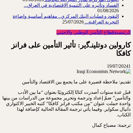
الفساد وتأثيره على التنمية الاقتصادية في العراق...
01/08/2026
النقود وعمليات البنك المركزي.. مفاهيم أساسية وإضاءة
التجربة العراقية...
25/07/2026
الرئيسية
قطاع التأمين الوطني والاجنبي
كارولين دوتلينـﮔير: تأثير التأمين على فرانز
كافكا
19/07/2024
1
تقديم: ملاحظة قصيرة على ما يجمع بين الاقتصاد والتأمين
قبل عدة سنوات أصدرت كتابًا إلكترونيًا بعنوان “ما بين الأدب
والتأمين” ضمّ إعداد وترجمة وتحرير مجموعة من الدراسات من بينها
واحدة حملت عنوان “من مكتب فرانز كافكا” كتبه الخبير الاكتواري
دانيال سكواير. وفيما يأتي ترجمة المقالة الحالية كإضافة لهذا
الكتاب.
ترجمة: مصباح كمال