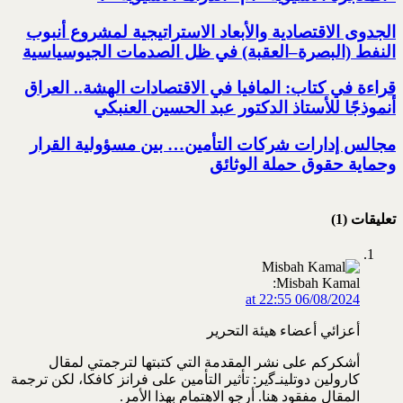
الجدوى الاقتصادية والأبعاد الاستراتيجية لمشروع أنبوب
النفط (البصرة–العقبة) ‏في ظل الصدمات الجيوسياسية
قراءة في كتاب: المافيا في الاقتصادات الهشة.. العراق
أنموذجًا للأستاذ الدكتور عبد الحسين العنبكي
مجالس إدارات شركات التأمين… بين مسؤولية القرار
وحماية حقوق حملة الوثائق
تعليقات (1)
Misbah Kamal:
06/08/2024 at 22:55
أعزائي أعضاء هيئة التحرير
أشكركم على نشر المقدمة التي كتبتها لترجمتي لمقال
كارولين دوتلينـﮔير: تأثير التأمين على فرانز كافكا، لكن ترجمة
المقال مفقود هنا. أرجو الاهتمام بهذا الأمر.