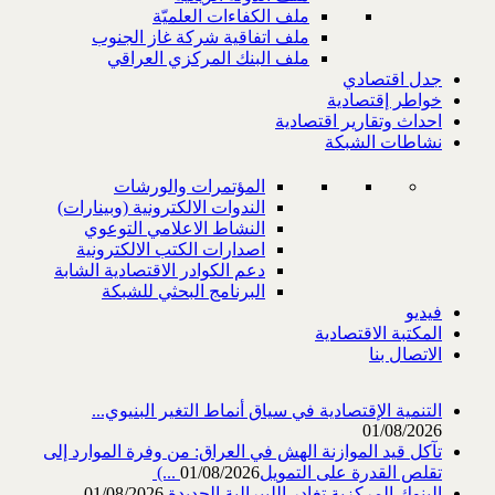
ملف الكفاءات العلميّة
ملف اتفاقية شركة غاز الجنوب
ملف البنك المركزي العراقي
جدل اقتصادي
خواطر إقتصادية
احداث وتقارير اقتصادية
نشاطات الشبكة
المؤتمرات والورشات
الندوات الالكترونية (وبينارات)
النشاط الاعلامي التوعوي
اصدارات الكتب الالكترونية
دعم الكوادر الاقتصادية الشابة
البرنامج البحثي للشبكة
فيديو
المكتبة الاقتصادية
الاتصال بنا
التنمية الإقتصادية في سياق أنماط التغير البنيوي...
01/08/2026
تآكل قيد الموازنة الهش في العراق: من وفرة الموارد إلى
تقلص القدرة على التمويل‎ (...
01/08/2026
البنوك المركزية تغادر الليبرالية الجديدة
01/08/2026