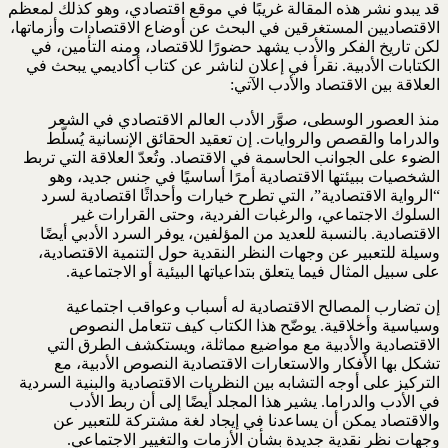
قد يبدو نشر هذه المقالة غريبًا في موقع اقتصادي، وهو كذلك لمعظم
الاقتصاديين المستغرقين في البحث عن أوضاع الاقتصادات وأزماتها،
لكن تاريخ الفكر والأدب يشهد حضورًا للاقتصاد، ومنه التأمين، في
الكتابات الأدبية. نقرأ في إعلان لناشر عن كتاب أكاديمي يبحث في
العلاقة بين الاقتصاد والأدب الآتي:
منذ العصور الوسطى، صوَّر الأدب العالم الاقتصادي في الشعر
والدراما والقصص والروايات. إن تعقيد الحقائق الإنسانية يُسلّط
الضوء على الجوانب الحاسمة في الاقتصاد. وتُعدّ العلاقة التي تربط
الشخصيات ببيئتها الاقتصادية أمرًا أساسيًا في جنس جديد، وهو
“الرواية الاقتصادية”، التي تطرح خيارات وأحداثًا اقتصادية لسرد
السلوك الاجتماعي، والرغبات الفردية، وحتى القرارات غير
الاقتصادية. بالنسبة للعديد من المؤلفين، يوفر السرد الأدبي أيضًا
وسيلة للتعبير عن وجهات النظر النقدية حول التنمية الاقتصادية،
على سبيل المثال فيما يتعلق بتداعياتها البيئية أو الاجتماعية.
إن تضارب المصالح الاقتصادية له أسباب وعواقب اجتماعية
وسياسية وأخلاقية. يوضّح هذا الكتاب كيف تتعامل النصوص
الاقتصادية والأدبية مع مواضيع مماثلة، ويستكشف الطرق التي
تشكل بها الأفكار والاستعارات الاقتصادية النصوص الأدبية، مع
التركيز على أوجه التشابه بين النظريات الاقتصادية والبنية السردية
في الأدب والدراما. يشير هذا المجلد أيضًا إلى أن ربط الأدب
والاقتصاد يمكن أن يساعدنا في إيجاد لغة مشتركة للتعبير عن
وجهات نظر نقدية جديدة بشأن الأزمات والتغيير الاجتماعي.