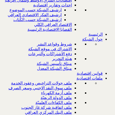
اقتصادات الشرق الاوسط وشمال افريقيا
احداث وتقارير اقتصادية
ارشيف الشبكة حسب الموضوع
ارشيف الفكر الاقتصادي العراقي
ارشيف الشبكة حسب الكُتاب
الاقتصاد العراقي الكلي
القضايا الاقتصادية الرئيسية
الرئيسية
حول الشبكة
شروط وقواعد النشر
الاشتراك في موقع الشبكة
دفع الاشتراكات والتبرعات
هيئة التحرير
ميثاق تأسيس الشبكة
ميثاق الشبكة المعدل
قوانين اقتصادية
ملفات اقتصادية
ملف جولات التراخيص وعقود الخدمة
ملف سوق النقد الاجنبي وسعر الصرف
ملف أزمة الكهرباء
ملف الدولة الريعيّة
ملف الكفاءات العلميّة
ملف اتفاقية شركة غاز الجنوب
ملف البنك المركزي العراقي