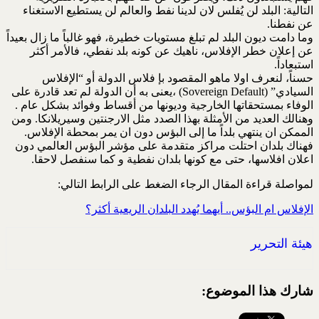
التالية: البلد لن يُفلس لان لدينا نفط والعالم لن يستطيع الاستغناء
عن نفطنا.
وما دامت ديون البلد لم تبلغ مستويات خطيرة، فهو غالباً ما زال بعيداً
عن إعلان خطر الإفلاس، ناهيك عن كونه بلد نفطي، فالأمر أكثر
استبعاداً.
حسناً، لنعرف اولا ماهو المقصود بإ فلاس الدولة أو “الإفلاس
السيادي” (Sovereign Default) ،يعنى به أن الدولة لم تعد قادرة على
الوفاء بمستحقاتها الخارجية وديونها من أقساط وفوائد بشكل عام .
وهنالك العديد من الأمثلة بهذا الصدد مثل الارجنتين وسيريلانكا. ومن
الممكن ان ينتهي بلداً ما إلى البؤس دون ان يمر بمحطة الإفلاس.
فهناك بلدان احتلت مراكز متقدمة على مؤشر البؤس العالمي دون
اعلان افلاسها، حتى مع كونها بلدان نفطية و كما سنفصل لاحقا.
لمواصلة قراءة المقال الرجاء الضغط على الرابط التالي:
الإفلاس ام البؤس.. أيهما يُهدد البلدان الريعية أكثر؟
هيئة التحرير
شارك هذا الموضوع: