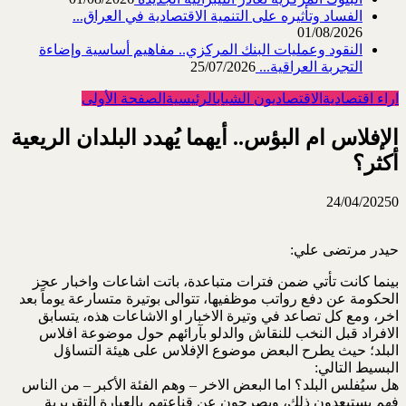
الفساد وتأثيره على التنمية الاقتصادية في العراق...
01/08/2026
النقود وعمليات البنك المركزي.. مفاهيم أساسية وإضاءة
التجربة العراقية...
25/07/2026
اراء اقتصادية
الاقتصاديون الشباب
الرئيسية
الصفحة الأولى
الإفلاس ام البؤس.. أيهما يُهدد البلدان الريعية
أكثر؟
24/04/2025
0
حيدر مرتضى علي:
بينما كانت تأتي ضمن فترات متباعدة، باتت اشاعات واخبار عجز
الحكومة عن دفع رواتب موظفيها، تتوالى بوتيرة متسارعة يوماً بعد
اخر، ومع كل تصاعد في وتيرة الاخبار او الاشاعات هذه، يتسابق
الافراد قبل النخب للنقاش والدلو بآرائهم حول موضوعة افلاس
البلد؛ حيث يطرح البعض موضوع الإفلاس على هيئة التساؤل
البسيط التالي:
هل سيُفلس البلد؟ اما البعض الاخر – وهم الفئة الأكبر – من الناس
فهم يستبعدون ذلك، ويصرحون عن قناعتهم بالعبارة التقريرية