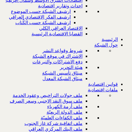
اقتصادات الشرق الاوسط وشمال افريقيا
احداث وتقارير اقتصادية
ارشيف الشبكة حسب الموضوع
ارشيف الفكر الاقتصادي العراقي
ارشيف الشبكة حسب الكُتاب
الاقتصاد العراقي الكلي
القضايا الاقتصادية الرئيسية
الرئيسية
حول الشبكة
شروط وقواعد النشر
الاشتراك في موقع الشبكة
دفع الاشتراكات والتبرعات
هيئة التحرير
ميثاق تأسيس الشبكة
ميثاق الشبكة المعدل
قوانين اقتصادية
ملفات اقتصادية
ملف جولات التراخيص وعقود الخدمة
ملف سوق النقد الاجنبي وسعر الصرف
ملف أزمة الكهرباء
ملف الدولة الريعيّة
ملف الكفاءات العلميّة
ملف اتفاقية شركة غاز الجنوب
ملف البنك المركزي العراقي