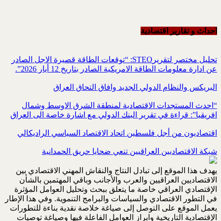
احداث و تقاریر اقتصادیة
تحليل مختصر لتقريرSTEO‏: “توقعات الطاقة قصيرة الاجل الصادر
عن ادارة معلومات الطاقة الامريكية ‏الصادر بتاريخ 12 أيار 2026”.‏
البريكس والنظام الدولي الجديد وافاق التحاق العراق
“احدث المستجدات الاقتصادية لمنطقة الشرق الاوسط وشمال
افريقيا”: قراءة في تقرير البنك الدولي مع اشارة خاصة الى العراق
اقتصاديون من أجل فلسطين اتحاد الاقتصاد السياسي الراديكالي
شبكة الاقتصاديين العراقيين تنعي ضحايا حريق الحمدانية
يهدف هذا الموقع إلى تبادل النتاج والنقاش المهني الاقتصادي بين
الاقتصاديين العراقيين والعرب والأجانب وباقي المهتمين بالشأن
الإقتصادي العراقي خاصة ما يتعلق ببحث وتحليل العوامل المؤثرة
في التطور الاقتصادي والسياسات والبرامج التنموية. وفي هذا الإطار
يعمل الموقع على التوصل إلى صياغة خلاصة نقدية بناءة للتطورات
الإقتصادية التاريخية وابراز العوامل الفاعلة فيها وصياغة توصيات