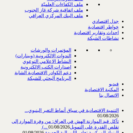
ملف الكفاءات العلميّة
ملف اتفاقية شركة غاز الجنوب
ملف البنك المركزي العراقي
جدل اقتصادي
خواطر إقتصادية
احداث وتقارير اقتصادية
نشاطات الشبكة
المؤتمرات والورشات
الندوات الالكترونية (وبينارات)
النشاط الاعلامي التوعوي
اصدارات الكتب الالكترونية
دعم الكوادر الاقتصادية الشابة
البرنامج البحثي للشبكة
فيديو
المكتبة الاقتصادية
الاتصال بنا
التنمية الإقتصادية في سياق أنماط التغير البنيوي...
01/08/2026
تآكل قيد الموازنة الهش في العراق: من وفرة الموارد إلى
تقلص القدرة على التمويل‎ (...
01/08/2026
البنوك المركزية تغادر الليبرالية الجديدة
01/08/2026