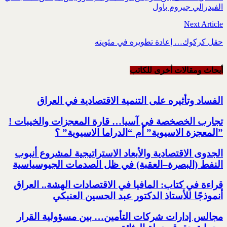
الفيدرالي جيروم باول
Next Article
حقل كركوك… إعادة تطويره في مئويته
أبحاث ومقالات أخرى للکاتب
الفساد وتأثيره على التنمية الاقتصادية في العراق
تجارب الخصخصة في آسيا… قارة المعجزات والخيبات !‏
‏”المعجزة الاسيوية” أم “الدراما الاسيوية” ؟‏
الجدوى الاقتصادية والأبعاد الاستراتيجية لمشروع أنبوب
النفط (البصرة–العقبة) ‏في ظل الصدمات الجيوسياسية
قراءة في كتاب: المافيا في الاقتصادات الهشة.. العراق
أنموذجًا للأستاذ الدكتور عبد الحسين العنبكي
مجالس إدارات شركات التأمين… بين مسؤولية القرار