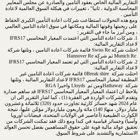
التقارير المالية الخاص بعقود التأمين والصادرة عن مجلس ‏المعايير
المحاسبة الدولية ، ثانيا” ، تغييرات في هيكلة السوق العالمية لاعادة
التأمين .‏
ومع هذه التحولات استطاعت شركات اعادة التأمين الكبرى الحفاظ
على ربحيتها وقوتها المالية ‏ومكانتها في سوق اعادة التامين العالمي
، ومن أبرز ما جاء في التقرير : ‏
لاعداد التقارير المالية: ‏
احتلت شركة ‏Swiss Re‏ قائمة شركات اعادة التامين ، وتلتها شركة
لاعداد التقارير المالية:‏
احتلت شركة ‏Break shire ‎‏0 قائمة شركات اعادة التامين غير
المطبقة لمعيار المحاسبي ‏IFRS17‎‏ لاعداد التقارير المالية ، وتلتها
شركة ‏Hathaway ‎ومن ثم ‏Lloyds ‎‏ واخيرا ‏RGA
يلاحظ ان اعتماد المعيار المعيار المحاسبي ‏IFRS17‎‏ قد ساهم صدارة
وتقدم الشركات الواردة ‏في الفقرة (1) ، كما اشار التقرير الى ان
عام 2024 شهد خسائر كارثية تجاوزت حدود ‏‏(320) ثلاثمائة وعشرون
مليار دولار، منها( 140) مائة واربعون ملياردولار مؤمَّن ‏عليها، نتيجة
الكوارث الطبيعية (أعاصير في الولايات المتحدة، فيضانات أوروبا
وآسيا) ‏وخسائر قياسية في كندا ومع ذلك فقد تمكنت الشركات من
تحقيق عوائد مالية قوية على ‏حقوق المساهمين بفضل تحسن العوائد
الاستثمارية والتشديد على شروط السوق.‏