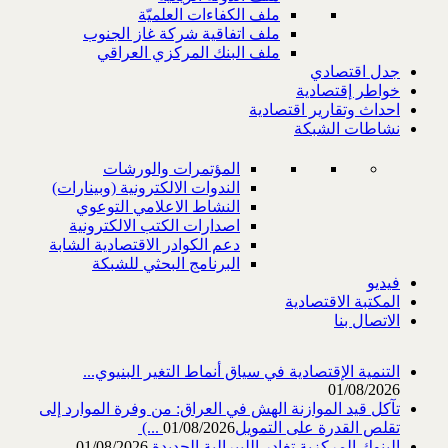
ملف الكفاءات العلميّة
ملف اتفاقية شركة غاز الجنوب
ملف البنك المركزي العراقي
جدل اقتصادي
خواطر إقتصادية
احداث وتقارير اقتصادية
نشاطات الشبكة
المؤتمرات والورشات
الندوات الالكترونية (وبينارات)
النشاط الاعلامي التوعوي
اصدارات الكتب الالكترونية
دعم الكوادر الاقتصادية الشابة
البرنامج البحثي للشبكة
فيديو
المكتبة الاقتصادية
الاتصال بنا
التنمية الإقتصادية في سياق أنماط التغير البنيوي...
01/08/2026
تآكل قيد الموازنة الهش في العراق: من وفرة الموارد إلى
تقلص القدرة على التمويل‎ (...
01/08/2026
البنوك المركزية تغادر الليبرالية الجديدة
01/08/2026