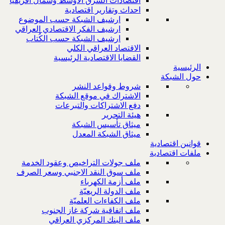
اقتصادات الشرق الاوسط وشمال افريقيا
احداث وتقارير اقتصادية
ارشيف الشبكة حسب الموضوع
ارشيف الفكر الاقتصادي العراقي
ارشيف الشبكة حسب الكُتاب
الاقتصاد العراقي الكلي
القضايا الاقتصادية الرئيسية
الرئيسية
حول الشبكة
شروط وقواعد النشر
الاشتراك في موقع الشبكة
دفع الاشتراكات والتبرعات
هيئة التحرير
ميثاق تأسيس الشبكة
ميثاق الشبكة المعدل
قوانين اقتصادية
ملفات اقتصادية
ملف جولات التراخيص وعقود الخدمة
ملف سوق النقد الاجنبي وسعر الصرف
ملف أزمة الكهرباء
ملف الدولة الريعيّة
ملف الكفاءات العلميّة
ملف اتفاقية شركة غاز الجنوب
ملف البنك المركزي العراقي