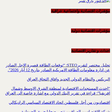
مؤشرات اقتصادية واجتماعية عراقية
مؤشرات اقتصادية دولية
احداث و تقاریر اقتصادیة
تحليل مختصر لتقريرSTEO‏: “توقعات الطاقة قصيرة الاجل الصادر
عن ادارة معلومات الطاقة الامريكية ‏الصادر بتاريخ 12 أيار 2026”.‏
البريكس والنظام الدولي الجديد وافاق التحاق العراق
“احدث المستجدات الاقتصادية لمنطقة الشرق الاوسط وشمال
افريقيا”: قراءة في تقرير البنك الدولي مع اشارة خاصة الى العراق
اقتصاديون من أجل فلسطين اتحاد الاقتصاد السياسي الراديكالي
شبكة الاقتصاديين العراقيين تنعي ضحايا حريق الحمدانية