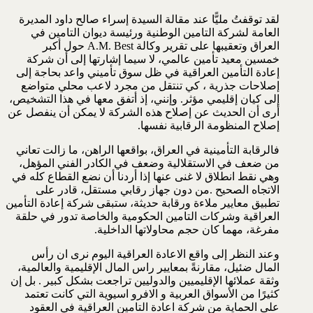
لقد توقفتُ مليًّا عند مقالة السيدة إسراء صالح داود المديرة
العامة لشركة التامين الوطنية ورئيسة ديوان التامين في
العراق وتعقيبها على تقرير وكالة A.M. Best حول أكبر
خمسين معيد تأمين عالمي، لا سيما إشارتها إلى أن شركة
إعادة التأمين العراقية في ظل سوق تأميني واعد بحاجة إلى
إصلاحات جذرية ، كي تنتقل من مجرد لاعب محلي متواضع
إلى كيان إقليمي مؤثر. وإنني، إذ أتفق معها في هذا التشخيص،
أرى أن الحديث عن إصلاح هذه الشركة لا يمكن أن ينفصل عن
إصلاح المنظومة الرقابية نفسها.
فالرقابة التأمينية في العراق، بواقعها الراهن، ما زالت تعاني
من ضعف في الاستقلالية وضعف في الكادر الفني المؤهل،
وهي نقط انطلاق لا غنى عنها إذا أردنا أن نضع القطاع كله في
الاتجاه الصحيح .من دون جهاز رقابي مستقل، قادر على
تطبيق معايير ملاءة ورقابة حديثة، ستبقى شركة إعادة التأمين
العراقية وشركات التامين الحكومية والخاصة تدور في حلقة
مفرغة، مهما كان حجم محاولاتها الداخلية.
وعند النظر إلى واقع الاعادة العراقية اليوم نرى ان رأس
المال ضئيل، مقارنةً بمعايير راس المال الإقليمية والعالمية،
وثقة عملائها الإقليميين والدوليين تراجعت بشكل كبير . بل إن
كثيرًا من الأسواق العربية و الافرو اسيوية التي كانت تعتمد
على الحماية من شركة اعادة التامين العراقية في العقود