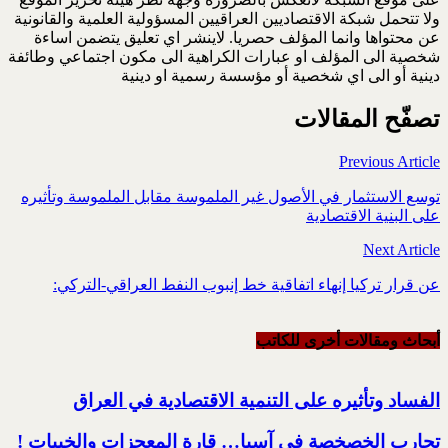
ولا تتحمل شبكة الاقتصاديين العراقيين المسؤولية العلمية والقانونية
عن محتواها وانما المؤلف حصريا. لاينشر اي تعليق يتضمن اساءة
شخصية الى المؤلف او عبارات الكراهية الى مكون اجتماعي وطائفة
دينية أو الى اي شخصية أو مؤسسة رسمية او دينية
تصفّح المقالات
Previous Article
توسع الاستثمار في الأصول غير الملموسة مقابل الملموسة وتأثيره
على ‏البنية الاقتصادية
Next Article
عن قرار تركيا إنهاء اتفاقية خط إنبوب النفط العراقي-التركي‎:‎
أبحاث ومقالات أخرى للکاتب
الفساد وتأثيره على التنمية الاقتصادية في العراق
تجارب الخصخصة في آسيا… قارة المعجزات والخيبات !‏