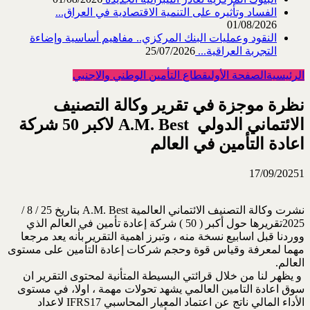
الفساد وتأثيره على التنمية الاقتصادية في العراق...
01/08/2026
النقود وعمليات البنك المركزي.. مفاهيم أساسية وإضاءة
التجربة العراقية...
25/07/2026
الرئيسية
الصفحة الأولى
قطاع التأمين الوطني والاجنبي
نظرة موجزة في تقرير وكالة التصنيف
الائتماني الدولي ‏‎ A.M. Best ‎لاكبر ‏‏50 شركة
اعادة التأمين في العالم
17/09/2025
1
نشرت وكالة التصنيف الائتماني العالمية ‏A.M. Best‏ بتاريخ 25 / 8 /
2025تقريرها ‏حول أكبر ( 50 ) شركة إعادة تأمين في العالم الذي
ووردنا قبل اسابيع نسخة منه ، وتبرز ‏اهمية التقرير بأنه يعد مرجعا
مهما لمعرفة وقياس قوة وحجم شركات إعادة التأمين على ‏مستوى
العالم.‏
‏ و يظهر لنا من خلال قرائتي البسيطة المتأنية لمحتوى التقرير ان
سوق اعادة التامين العالمي ‏يشهد تحولات مهمة ، اولا، في مستوى
الأداء المالي ناتج عن اعتماد المعيار ‏المحاسبي ‏IFRS17‎‏ لاعداد