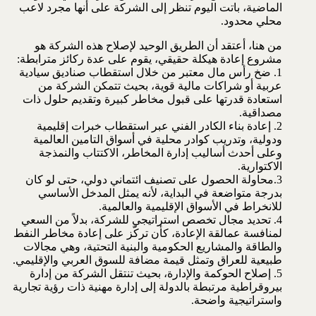
الماضية، باتت اليوم تنظر إلى الشركة على أنها مجرد لاعب
محلي محدود.
من هنا، أعتقد أن الطريق الوحيد لإصلاح هذه الشركة هو
مشروع إعادة هيكلة حقيقي، يقوم على عدة ركائز مترابطة:
1. ضخ رأس مال معتبر من خلال استقطاب صناديق سيادية
عربية أو شراكات مالية قوية، بحيث تتمكن الشركة من
استعادة قدرتها على قبول مخاطر كبيرة وتقديم حلول ذات
مصداقية.
2. إعادة بناء الكادر الفني عبر استقطاب خبرات إقليمية
ودولية، وتدريب كوادر محلية في أسواق التامين العالمية
وعلى أحدث أساليب إدارة المخاطر، الاكتتاب والنمذجة
الاكتوارية.
3.محاولة الحصول على تصنيف ائتماني دولي، حتى لو كان
بدرجة متواضعة في البداية، لأنه يمثل المدخل الأساسي
للانخراط في الأسواق الإقليمية والعالمية.
4. تحديد مجال تخصص استراتيجي للشركة، بدلاً من السعي
لمنافسة عمالقة الإعادة، كأن تركّز على إعادة مخاطر النفط
والطاقة والمشاريع الحكومية والبنية التحتية، وهي مجالات
طبيعية للعراق وتمثل قيمة مضافة للسوق العربي والإقليمي.
5. إصلاح الحوكمة والإدارة، بحيث تنتقل الشركة من إدارة
بيروقراطية مرتبطة بالدولة إلى إدارة مهنية ذات رؤية تجارية
واستراتيجية واضحة.