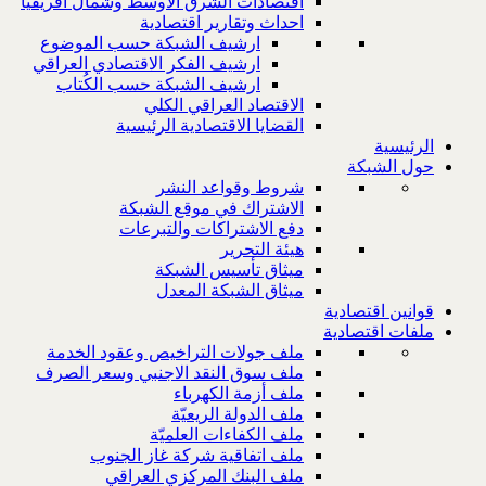
اقتصادات الشرق الاوسط وشمال افريقيا
احداث وتقارير اقتصادية
ارشيف الشبكة حسب الموضوع
ارشيف الفكر الاقتصادي العراقي
ارشيف الشبكة حسب الكُتاب
الاقتصاد العراقي الكلي
القضايا الاقتصادية الرئيسية
الرئيسية
حول الشبكة
شروط وقواعد النشر
الاشتراك في موقع الشبكة
دفع الاشتراكات والتبرعات
هيئة التحرير
ميثاق تأسيس الشبكة
ميثاق الشبكة المعدل
قوانين اقتصادية
ملفات اقتصادية
ملف جولات التراخيص وعقود الخدمة
ملف سوق النقد الاجنبي وسعر الصرف
ملف أزمة الكهرباء
ملف الدولة الريعيّة
ملف الكفاءات العلميّة
ملف اتفاقية شركة غاز الجنوب
ملف البنك المركزي العراقي