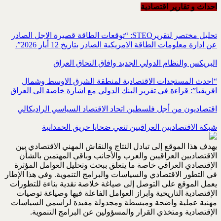
احداث و تقاریر اقتصادیة
تحليل مختصر لتقريرSTEO‏: “توقعات الطاقة قصيرة الاجل الصادر
عن ادارة معلومات الطاقة الامريكية ‏الصادر بتاريخ 12 أيار 2026”.‏
البريكس والنظام الدولي الجديد وافاق التحاق العراق
“احدث المستجدات الاقتصادية لمنطقة الشرق الاوسط وشمال
افريقيا”: قراءة في تقرير البنك الدولي مع اشارة خاصة الى العراق
اقتصاديون من أجل فلسطين اتحاد الاقتصاد السياسي الراديكالي
شبكة الاقتصاديين العراقيين تنعي ضحايا حريق الحمدانية
يهدف هذا الموقع إلى تبادل النتاج والنقاش المهني الاقتصادي بين
الاقتصاديين العراقيين والعرب والأجانب وباقي المهتمين بالشأن
الإقتصادي العراقي خاصة ما يتعلق ببحث وتحليل العوامل المؤثرة
في التطور الاقتصادي والسياسات والبرامج التنموية. وفي هذا الإطار
يعمل الموقع على التوصل إلى صياغة خلاصة نقدية بناءة للتطورات
الإقتصادية التاريخية وابراز العوامل الفاعلة فيها وصياغة توصيات
مهنية عملية واضحة ومبسطة ومجدولة مفيدة لراسمي السياسات
الإقتصادية ومتخذي القرار والمسؤولين عن البرامج التنموية.