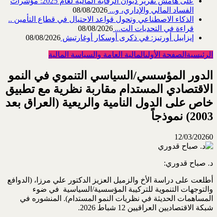
على هامش تقرير ديوان الرقابة المالية لعام 2025: مؤشرات
الفساد المالي والإداري، و...
08/08/2026
الذكاء الاصطناعي وتحول قواعد الاحتيال في قطاع ‏التأمين ..
قراءة في التحديات الت...
08/08/2026
إيزابيل أورتيز: في ذكرى ‏أوسكار أوغارتيش
08/08/2026
الرئيسية
الصفحة الأولى
المالية العامة والسياسة المالية
الدور المؤسسي/السياسي التنموي في النمو
الاقتصادي المستدام مقاربة نظرية مع تطبيق
خاص على الدول النامية والريعية (العراق بعد
2003) نموذجاً
12/03/2026
0
د. صباح قدوري:
أطلعت على دراسة الأخ والزميل العزيز الدكتور علي مرزا، (الدوافع
والتوجهات التنموية للتركيبة ‏المؤسسية/السياسية ‏ في ضوء
المساهمات الحديثة في نظريات النمو المستدام). المنشوره في
شبكة ‏الاقتصاديين العراقيين 12 شباط 2026.
‏‏ ‏