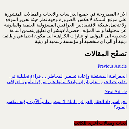
الاراء المطروحة في جميع الدراسات والابحاث والمقالات المنشورة
على موقع الشبكة لاتعكس بالضرورة وجهة نظر هيئة تحرير الموقع
ولا تتحمل شبكة الاقتصاديين العراقيين المسؤولية العلمية والقانونية
عن محتواها وانما المؤلف حصريا. لاينشر اي تعليق يتضمن اساءة
شخصية الى المؤلف او عبارات الكراهية الى مكون اجتماعي وطائفة
دينية أو الى اي شخصية أو مؤسسة رسمية او دينية
تصفّح المقالات
Previous Article
الجغرافية المشتعلة وإعادة تسعير المخاطر….‏ قراءة تحليلية في
تداعيات الحرب على إيران وانعكاساتها على سوق التأمين العراقي
Next Article
نحو استرداد العقل العراقي: لماذا لا ننهض علمياً الآن؟ وكيف نكسر
القيود؟
أبحاث ومقالات أخرى للکاتب