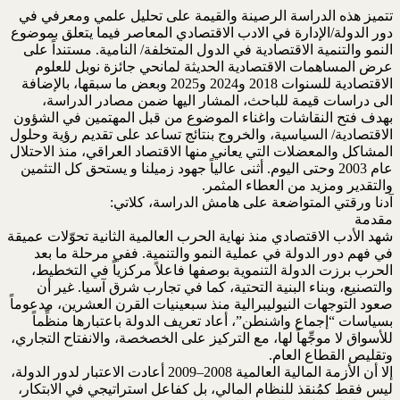
تتميز هذه الدراسة الرصينة والقيمة على تحليل علمي ومعرفي في
دور الدولة/الإدارة في الادب الاقتصادي ‏المعاصر فيما يتعلق بموضوع
النمو والتنمية الاقتصادية في الدول المتخلفة/ النامية. مستنداً على
عرض ‏المساهمات الاقتصادية الحديثة لمانحي جائزة نوبل للعلوم
الاقتصادية للسنوات 2018 و2024 و2025 ‏وبعض ما سبقها، بالإضافة
الى دراسات قيمة للباحث، المشار اليها ضمن مصادر الدراسة،
بهدف فتح ‏النقاشات واغناء الموضوع من قبل المهتمين في الشؤون
الاقتصادية/ السياسية، والخروج بنتائج تساعد على ‏تقديم رؤية وحلول
المشاكل والمعضلات التي يعاني منها الاقتصاد العراقي، منذ الاحتلال
عام 2003 وحتى ‏اليوم. أثنى عالياً جهود زميلنا و يستحق كل التثمين
والتقدير ومزيد من العطاء المثمر.‏
آدنا ورقتي المتواضعة على هامش الدراسة، كلاتي:‏
مقدمة
شهد الأدب الاقتصادي منذ نهاية الحرب العالمية الثانية تحوّلات عميقة
في فهم دور الدولة في عملية النمو ‏والتنمية. ففي مرحلة ما بعد
الحرب برزت الدولة التنموية بوصفها فاعلاً مركزياً في التخطيط،
والتصنيع، ‏وبناء البنية التحتية، كما في تجارب شرق آسيا. غير أن
صعود التوجهات النيوليبرالية منذ سبعينيات القرن ‏العشرين، مدعوماً
بسياسات “إجماع واشنطن”، أعاد تعريف الدولة باعتبارها منظِّماً
للأسواق لا موجِّهاً لها، ‏مع التركيز على الخصخصة، والانفتاح التجاري،
وتقليص القطاع العام.‏
إلا أن الأزمة المالية العالمية 2008–2009 أعادت الاعتبار لدور الدولة،
ليس فقط كمُنقذ للنظام المالي، بل ‏كفاعل استراتيجي في الابتكار،