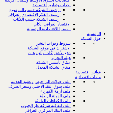
اقتصادات الشرق الاوسط وشمال افريقيا
احداث وتقارير اقتصادية
ارشيف الشبكة حسب الموضوع
ارشيف الفكر الاقتصادي العراقي
ارشيف الشبكة حسب الكُتاب
الاقتصاد العراقي الكلي
القضايا الاقتصادية الرئيسية
الرئيسية
حول الشبكة
شروط وقواعد النشر
الاشتراك في موقع الشبكة
دفع الاشتراكات والتبرعات
هيئة التحرير
ميثاق تأسيس الشبكة
ميثاق الشبكة المعدل
قوانين اقتصادية
ملفات اقتصادية
ملف جولات التراخيص وعقود الخدمة
ملف سوق النقد الاجنبي وسعر الصرف
ملف أزمة الكهرباء
ملف الدولة الريعيّة
ملف الكفاءات العلميّة
ملف اتفاقية شركة غاز الجنوب
ملف البنك المركزي العراقي