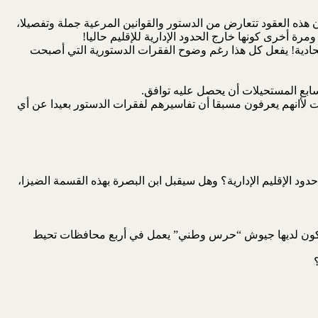
ا ما يقرب من40 عقدا في المناطق المتنازع عليها، حيث أن هذه العقود تتعارض من الدستور والقوانين المرعية جملة وتفصيلا،
رة أخرى كونها خارج الحدود الإدارية للإقليم حاليا!
حادية! يفعل كل هذا رغم وضوح الفقرات الدستورية التي أصبحت
 سابع المستحيلات أن يحصل عليه توافق.
قرات لأانهم يعرفون مسبقا أن تفاسيرهم لفقرات الدستور بعيدا عن أي
د الإقليم الإدارية؟ وهل سيقبل ابن البصرة بهذه القسمة الضيزا،
رب من40 حقلا نفطيا، خصوصا وأن هذه المحافظات سيكون لديها جيوش “حرس وطني” يعمل في أربع محافظات تحيط