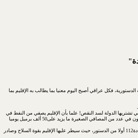
ة"
 الدستورية، فكل عراقي أصبح اليوم معنيا بما يطالب به الإقليم بما
لمصافي في المناطق العربية أو التي تشتريها الدولة لسد النقص! علما بأن الإقليم يصفي من النفط في
خورمالة ما مقداره100 ألف برميل يوميا تؤخذ من قبة خورمالة الشمالية في حقل كركوك ولا يدفعون شيئا مقابل هذا النفط، كما ويصفون في عدد من المصافي الصغيرة ما يزيد على50 ألف برميل يوميا
قبة خورمالة، وهي القبة الشمالية من حقل كركوك المطور منذ عام1927 اعتبرها الإقليم غير خاضعة للحكومة الاتحادية رغم وضوح المادة112 أولا من الدستور، حيث سيطر عليها الإقليم بقوة السلاح وصادر