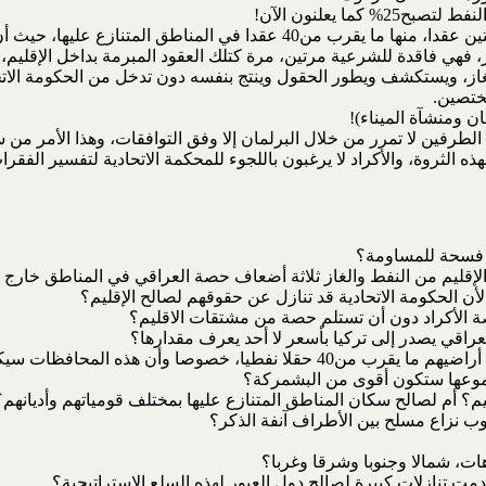
ا يعلنون الآن!
اعتبار عقود الإقليم شرعية التي زادت مؤخرا لتصبح أكثر من ستين عقدا، منه
، فهي فاقدة للشرعية مرتين، مرة كتلك العقود المبرمة بداخل الإقليم، وم
لغاز، ويستكشف ويطور الحقول وينتج بنفسه دون تدخل من الحكومة الات
ختصين.
ان ومنشآة الميناء)!
 الطرفين لا تمرر من خلال البرلمان إلا وفق التوافقات، وهذا الأمر من
ذه الثروة، والأكراد لا يرغبون باللجوء للمحكمة الاتحادية لتفسير الف
ك فسحة للمساومة؟
قليم من النفط والغاز ثلاثة أضعاف حصة العراقي في المناطق خارج حدو
أن الحكومة الاتحادية قد تنازل عن حقوقهم لصالح الإقليم؟
صة الأكراد دون أن تستلم حصة من مشتقات الاقليم؟
عراقي يصدر إلى تركيا بأسعر لا أحد يعرف مقدارها؟
وهل سيقبل سكان المناطق المتنازع عليها أن يصادر الإقليم من أراضيهم ما يق
وعها ستكون أقوى من البشمركة؟
يم؟ أم لصالح سكان المناطق المتنازع عليها بمختلف قومياتهم وأديانهم؟
ب نزاع مسلح بين الأطراف آنفة الذكر؟
ت، شمالا وجنوبا وشرقا وغربا؟
دمت تنازلات كبيرة لصالح دول العبور لهذه السلع الاستراتيجية؟