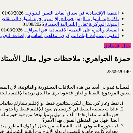
التنمية الإقتصادية في سياق أنماط التغير البنيوي...
01/08/2026
تآكل قيد الموازنة الهش في العراق: من وفرة الموارد إلى تقلص القد
البنوك المركزية تغادر الليبرالية الجديدة
01/08/2026
الفساد وتأثيره على التنمية الاقتصادية في العراق...
01/08/2026
النقود وعمليات البنك المركزي.. مفاهيم أساسية وإضاءة التجربة 
جدل اقتصادي
حمزة الجواهري: ملاحظات حول مقال الأستاذ ك
28/09/2014
0
المسألة تبدو لي أبعد من هذه الخلافات الدستورية والقانونية، لأن المس
يتعلق الموضوع بالنفط والغاز، فدعونا نرى ما الذي يريده الإقليم بالت
نفط وغاز كردستان للكردستانيين فقط، والإقليم يشارك بعائدات
أيضا! فهل من المنطق القبول بهذا الأمر؟
معدات كانت جاهزة للنصب لزيداة الإنتاج من القبة الشمالية، خ