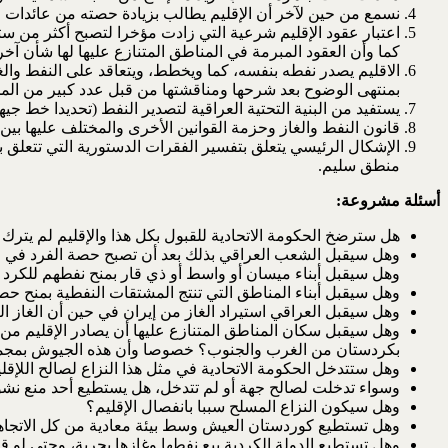
نسمع من حين لآخر أن الإقليم يطالب بزيادة حصته من عائدات النفط لتصبح25% كم
كما وأن العقود المبرمة في المناطق المتنازع عليها لها شأن آخر
الاقليم يصدر نفطه بنفسه، كما ويخطط، ويتعاقد على النفط وا
بمنتهى الوضوح بعد شرحها ومناقشتها من قبل عدد كبير من الم
يستفيد من البنية التحتية العراقية لتصدير النفط (تحديدا خط جيه
قانون النفط والغاز وحزمة القوانين الأخرى والمختلف عليها بين
الإشكال الرئيسي يتعلق بتفسير الفقرات الدستورية التي تتعلق به
منطق سليم.
أسئلة مشروعة:
هل سترضخ الحكومة الاتحادية للقبول بكل هذا والإقليم لم يتر
وهل سيقبل الشعب العراقي بذلك بعد أن تصبح حصة الفرد في الإ
وهل سيقبل أبناء ميسان أو واسط أو ذي قار بمنح نفطهم للكرد ل
وهل سيقبل أبناء المناطق التي تنتج المشتقات النفطية بمنح ح
وهل سيقبل العراقي استيراد الغاز من إيران في حين أن الغاز ال
بكردستان من الغرب والجنوب؟ خصوصا وأن هذه الجيوش بمجم
وهل ستتدخل الحكومة الاتحادية في مثل هذا النزاع لصالح اللإقل
وسواء تدخلت لصالح جهة أو لم تتدخل، هل يستطيع أحد منع نشو
وهل سيكون النزاع المسلح سببا بانفصال الإقليم؟
وهل تستطيع كوردستان العيش وسط بيئة معادية من كل الاتجاها
وهل تستطيع الدولة الكردية بيع نفطها وغازها بحرية، وحتى لو ق