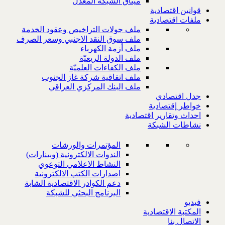
ميثاق الشبكة المعدل
قوانين اقتصادية
ملفات اقتصادية
ملف جولات التراخيص وعقود الخدمة
ملف سوق النقد الاجنبي وسعر الصرف
ملف أزمة الكهرباء
ملف الدولة الريعيّة
ملف الكفاءات العلميّة
ملف اتفاقية شركة غاز الجنوب
ملف البنك المركزي العراقي
جدل اقتصادي
خواطر إقتصادية
احداث وتقارير اقتصادية
نشاطات الشبكة
المؤتمرات والورشات
الندوات الالكترونية (وبينارات)
النشاط الاعلامي التوعوي
اصدارات الكتب الالكترونية
دعم الكوادر الاقتصادية الشابة
البرنامج البحثي للشبكة
فيديو
المكتبة الاقتصادية
الاتصال بنا