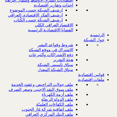
اقتصادات الشرق الاوسط وشمال افريقيا
احداث وتقارير اقتصادية
ارشيف الشبكة حسب الموضوع
ارشيف الفكر الاقتصادي العراقي
ارشيف الشبكة حسب الكُتاب
الاقتصاد العراقي الكلي
القضايا الاقتصادية الرئيسية
الرئيسية
حول الشبكة
شروط وقواعد النشر
الاشتراك في موقع الشبكة
دفع الاشتراكات والتبرعات
هيئة التحرير
ميثاق تأسيس الشبكة
ميثاق الشبكة المعدل
قوانين اقتصادية
ملفات اقتصادية
ملف جولات التراخيص وعقود الخدمة
ملف سوق النقد الاجنبي وسعر الصرف
ملف أزمة الكهرباء
ملف الدولة الريعيّة
ملف الكفاءات العلميّة
ملف اتفاقية شركة غاز الجنوب
ملف البنك المركزي العراقي