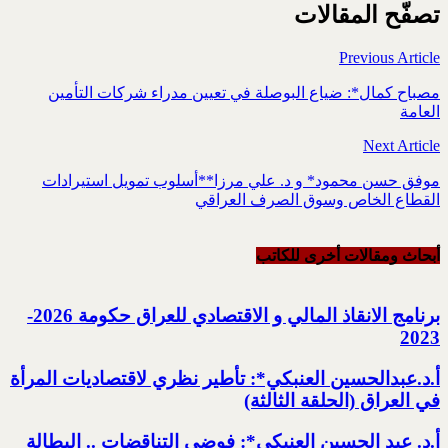
تصفّح المقالات
Previous Article
مصباح كمال*: ضياع البوصلة في تعيين مدراء شركات التأمين
العامة
Next Article
موفق حسن محمود* و د. علي مرزا**أسلوب تمويل استيرادات
القطاع الخاص وسوق الصرف العراقي
أبحاث ومقالات أخرى للکاتب
برنامج الانقاذ المالي و الاقتصادي للعراق حكومة 2026-
2023‏
أ.د.عبدالحسين العنبكي*: تأطير نظري لاقتصاديات المرأة
في العراق (الحلقة الثالثة)
أ.د. عبد الحسين العنبكي*: فوضى التناقضات .. البطالة