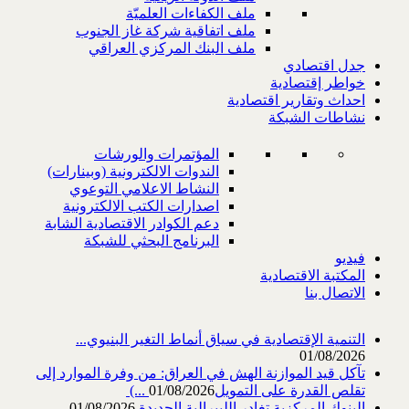
ملف الكفاءات العلميّة
ملف اتفاقية شركة غاز الجنوب
ملف البنك المركزي العراقي
جدل اقتصادي
خواطر إقتصادية
احداث وتقارير اقتصادية
نشاطات الشبكة
المؤتمرات والورشات
الندوات الالكترونية (وبينارات)
النشاط الاعلامي التوعوي
اصدارات الكتب الالكترونية
دعم الكوادر الاقتصادية الشابة
البرنامج البحثي للشبكة
فيديو
المكتبة الاقتصادية
الاتصال بنا
التنمية الإقتصادية في سياق أنماط التغير البنيوي...
01/08/2026
تآكل قيد الموازنة الهش في العراق: من وفرة الموارد إلى
تقلص القدرة على التمويل‎ (...
01/08/2026
البنوك المركزية تغادر الليبرالية الجديدة
01/08/2026