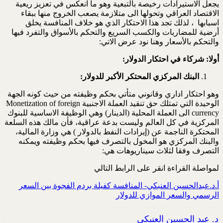
يجعل الاستيرادات رخيصة بالتبعية وهو ما انعكس في تعزيز ريعية
الاقتصاد العراقي وتحولها الى متلازمة يصعب الخروج منها ببقاء
اسبابها ، لذلك تجد هذا الاحتكار الذي هو خلاف المنافسة يخلق
أرضية للمضاربات والكسب السريع والتحكم بالأسواق والتفرد فيها
والتحكم بالأسعار وهنا نود عرض الاتي:
أولا: شركاء في احتكار الدولار:
البنك المركزي
المحتكر الأكبر للدولار:
وهو احتكار اداري وقانوني متأتي بحكم وظيفته من حيث كونه الجهة
الوحيدة التي تمتلك حق تنقيد العملة الاجنبية Monetization of foreign
currency الى العملة المحلية (الدينار) وهي الوظيفة الاساسية للبنوك
المركزية في كل العالم وليست بدعة عراقية، فأن مالك هذه السلعة
المحتكرة الناجمة عن (إيرادات النفط بالدولار ) هي وزارة المالية،
والبنك المركزي هو المخول بالتصرف فيها بحكم وظيفته ويمكنه
التصرف وفقا لثلاث سيناريوهات هي:
لمواصلة القراءة انقر على الرابط التالي
أ.د.عبدالحسين العنبكي- المنافسة كفيلة بردم الفجوة بين السعر
الرسمي والسعر الموازي للدولار
د. عبد الحسين العنبكي