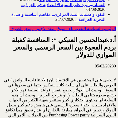
الفساد وتأثيره على التنمية الاقتصادية في العراق...
01/08/2026
النقود وعمليات البنك المركزي.. مفاهيم أساسية وإضاءة
التجربة العراقية...
25/07/2026
الرئيسية
السياسة النقدية
ملف سوق النقد الاجنبي وسعر الصرف
أ.د.عبدالحسين العنبكي *: المنافسة كفيلة
بردم الفجوة بين السعر الرسمي والسعر
الموازي للدولار
05/02/2023
0
لا يخفى على المختصين في الاقتصاد بان (الاختناقات- الفوائض ) في
العرض والطلب على اي سلعة كانت ينعكس حتما في سعرها في
السوق ، وحيث ان الدولار يخضع لنفس قواعد السلعة فهو الاخر
يرتفع سعره بتنامي الطلب و/ او بتراجع العرض ، وحيث ان هذه
السلعة لها محتوى احتكاري كبير يستنفر شهية الكثير من الجهات
والافراد بسبب احتواء سعره الرسمي على هامش دعم كبير يجعل
الدولار رخيص في العراق مقارنة بالخارج أي عدم تحقق مبدأ تكافؤ
القوى الشرائية Purchasing Power parity بين العملات، الامر الذي