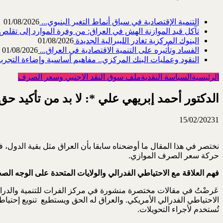
التنمية الإقتصادية في سياق أنماط التغير البنيوي...
01/08/2026
تآكل قيد الموازنة الهش في العراق: من وفرة الموارد إلى تقلص القد
البنوك المركزية تغادر الليبرالية الجديدة
01/08/2026
الفساد وتأثيره على التنمية الاقتصادية في العراق...
01/08/2026
النقود وعمليات البنك المركزي.. مفاهيم أساسية وإضاءة التجربة 
الرئيسية
السياسة النقدية
ملف سوق النقد الاجنبي وسعر الصرف
الدكتور أحمد إبريهي علي *: لا بد من تأكيد حق 
15/02/2023
1
نختصر في هذا المقال ما أوضحناه سابقا بأن العراق مثل بقية الدول، ف
حركة سعر الصرف الموازي.
فهم العلاقة مع الاحتياطي الفدرالي والولايات المتحدة على الوجه الص
عَرضْتُ في مقالات مختصرة منشورة في مركز الفرات للتنمية والدراسا
تُستخدم لأجراء التحويلات.