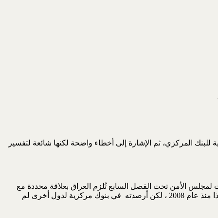
ية للبنك المركزي، ثم الإشارة إلى أخطاء واضحة لكنها شائعة لتفسير
 لمجلس الأمن تحت الفصل السابع تُلزم العراق بعلاقة محددة مع
الاحتياطي الفدرالي الأمريكي. والعراق له الحق ويستطيع تنويع إحتياطيات البنك المركزي في العملات وأدوات الإستثمار والدول، وقد جرى هذا منذ عام 2008 ، لكن أرصدته في بنوك مركزية لدول أخرى لم