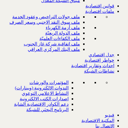
ميثاق الشبكة المعدل
قوانين اقتصادية
ملفات اقتصادية
ملف جولات التراخيص وعقود الخدمة
ملف سوق النقد الاجنبي وسعر الصرف
ملف أزمة الكهرباء
ملف الدولة الريعيّة
ملف الكفاءات العلميّة
ملف اتفاقية شركة غاز الجنوب
ملف البنك المركزي العراقي
جدل اقتصادي
خواطر إقتصادية
احداث وتقارير اقتصادية
نشاطات الشبكة
المؤتمرات والورشات
الندوات الالكترونية (وبينارات)
النشاط الاعلامي التوعوي
اصدارات الكتب الالكترونية
دعم الكوادر الاقتصادية الشابة
البرنامج البحثي للشبكة
فيديو
المكتبة الاقتصادية
الاتصال بنا