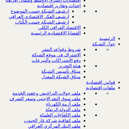
اقتصادات الشرق الاوسط وشمال افريقيا
احداث وتقارير اقتصادية
ارشيف الشبكة حسب الموضوع
ارشيف الفكر الاقتصادي العراقي
ارشيف الشبكة حسب الكُتاب
الاقتصاد العراقي الكلي
القضايا الاقتصادية الرئيسية
الرئيسية
حول الشبكة
شروط وقواعد النشر
الاشتراك في موقع الشبكة
دفع الاشتراكات والتبرعات
هيئة التحرير
ميثاق تأسيس الشبكة
ميثاق الشبكة المعدل
قوانين اقتصادية
ملفات اقتصادية
ملف جولات التراخيص وعقود الخدمة
ملف سوق النقد الاجنبي وسعر الصرف
ملف أزمة الكهرباء
ملف الدولة الريعيّة
ملف الكفاءات العلميّة
ملف اتفاقية شركة غاز الجنوب
ملف البنك المركزي العراقي