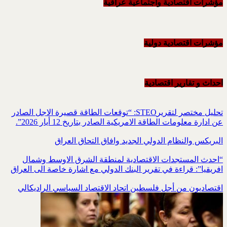
مؤشرات اقتصادية واجتماعية عراقية
مؤشرات اقتصادية دولية
احداث و تقاریر اقتصادیة
تحليل مختصر لتقريرSTEO‏: “توقعات الطاقة قصيرة الاجل الصادر
عن ادارة معلومات الطاقة الامريكية ‏الصادر بتاريخ 12 أيار 2026”.‏
البريكس والنظام الدولي الجديد وافاق التحاق العراق
“احدث المستجدات الاقتصادية لمنطقة الشرق الاوسط وشمال
افريقيا”: قراءة في تقرير البنك الدولي مع اشارة خاصة الى العراق
اقتصاديون من أجل فلسطين اتحاد الاقتصاد السياسي الراديكالي