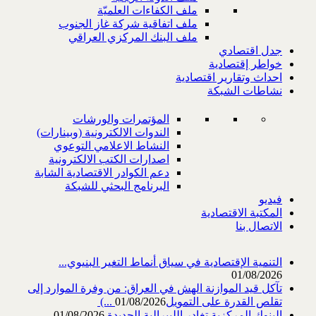
ملف الكفاءات العلميّة
ملف اتفاقية شركة غاز الجنوب
ملف البنك المركزي العراقي
جدل اقتصادي
خواطر إقتصادية
احداث وتقارير اقتصادية
نشاطات الشبكة
المؤتمرات والورشات
الندوات الالكترونية (وبينارات)
النشاط الاعلامي التوعوي
اصدارات الكتب الالكترونية
دعم الكوادر الاقتصادية الشابة
البرنامج البحثي للشبكة
فيديو
المكتبة الاقتصادية
الاتصال بنا
التنمية الإقتصادية في سياق أنماط التغير البنيوي...
01/08/2026
تآكل قيد الموازنة الهش في العراق: من وفرة الموارد إلى
تقلص القدرة على التمويل‎ (...
01/08/2026
البنوك المركزية تغادر الليبرالية الجديدة
01/08/2026