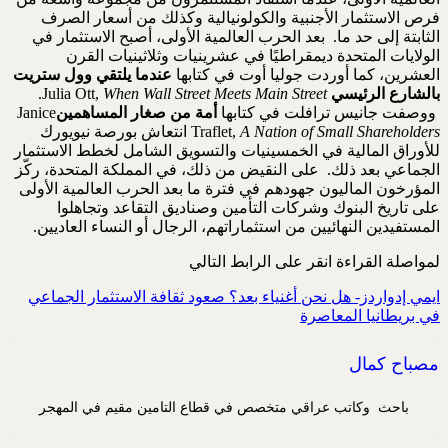
فرص الاستثمار الأجنبية والكولونيالية وكذلك من أسعار الصرف
الثابتة إلى حد ما. بعد الحرب العالمية الأولى، أصبح الاستثمار في
الولايات المتحدة ديمقراطيًا في عشرينيات وثلاثينيات القرن
العشرين، كما أوردت جوليا أوت في كتابها
عندما يلتقي وول ستريت
بالشارع الرئيسي
Julia Ott,
When Wall Street Meets Main Street
.
ووصفت جانيس ترافلت في كتابها
أمة من صغار المساهمين
Janice
A Nation of Small Shareholders
Traflet,
انتعاش بورصة نيويورك
للأوراق المالية في الخمسينيات والتسويق الشامل لخطط الاستثمار
الجماعي بعد ذلك. على النقيض من ذلك، في المملكة المتحدة، ركّز
المؤرخون الماليون جهودهم في فترة ما بعد الحرب العالمية الأولى
على تاريخ البنوك وشركات التأمين وصناديق التقاعد وتجاهلوا
المستفيدين النهائيين من استثماراتهم، الرجال أو النساء العاديين.
لمواصلة القراءة انقر على الرابط التالي
ايمي إدواردز- هل نحن أغنياء بعد؟ صعود ثقافة الاستثمار الجماعي
في بريطانيا المعاصرة
مصباح كمال
باحث وكاتب عراقي متخصص في قطاع التامين مقيم في المهجر