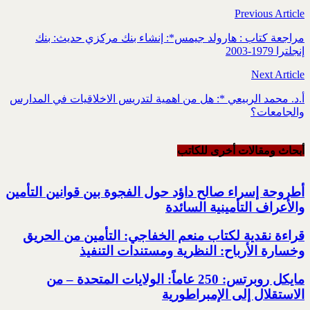
Previous Article
مراجعة كتاب : هارولد جيمس*: إنشاء بنك مركزي حديث: بنك
إنجلترا 1979-2003
Next Article
أ.د. محمد الربيعي *: هل من اهمية لتدريس الاخلاقيات في المدارس
والجامعات؟
أبحاث ومقالات أخرى للکاتب
أطروحة إسراء صالح داؤد حول الفجوة بين قوانين ‏التأمين
والأعراف التأمينية السائدة
قراءة نقدية لكتاب منعم الخفاجي:‏ التأمين من الحريق
‏وخسارة الأرباح: النظرية ‏ومستندات التنفيذ
مايكل روبرتس: 250 عاماً: الولايات المتحدة – من
الاستقلال إلى الإمبراطورية