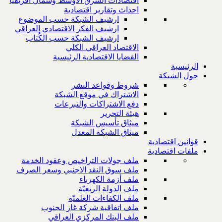
اقتصادات الشرق الاوسط وشمال افريقيا
احداث وتقارير اقتصادية
ارشيف الشبكة حسب الموضوع
ارشيف الفكر الاقتصادي العراقي
ارشيف الشبكة حسب الكُتاب
الاقتصاد العراقي الكلي
القضايا الاقتصادية الرئيسية
الرئيسية
حول الشبكة
شروط وقواعد النشر
الاشتراك في موقع الشبكة
دفع الاشتراكات والتبرعات
هيئة التحرير
ميثاق تأسيس الشبكة
ميثاق الشبكة المعدل
قوانين اقتصادية
ملفات اقتصادية
ملف جولات التراخيص وعقود الخدمة
ملف سوق النقد الاجنبي وسعر الصرف
ملف أزمة الكهرباء
ملف الدولة الريعيّة
ملف الكفاءات العلميّة
ملف اتفاقية شركة غاز الجنوب
ملف البنك المركزي العراقي