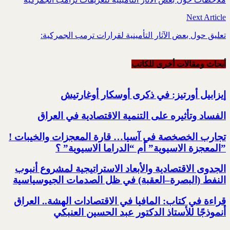
Next Article
تعليق حول بعض الآثار التأمينية لقرارات ترمب الجمركية:
أبحاث ومقالات أخرى للکاتب
إيزابيل أورتيز: في ذكرى ‏أوسكار أوغارتيش
الفساد وتأثيره على التنمية الاقتصادية في العراق
تجارب الخصخصة في آسيا… قارة المعجزات والخيبات !‏
‏”المعجزة الاسيوية” أم “الدراما الاسيوية” ؟‏
الجدوى الاقتصادية والأبعاد الاستراتيجية لمشروع أنبوب
النفط (البصرة–العقبة) ‏في ظل الصدمات الجيوسياسية
قراءة في كتاب: المافيا في الاقتصادات الهشة.. العراق
أنموذجًا للأستاذ الدكتور عبد الحسين العنبكي