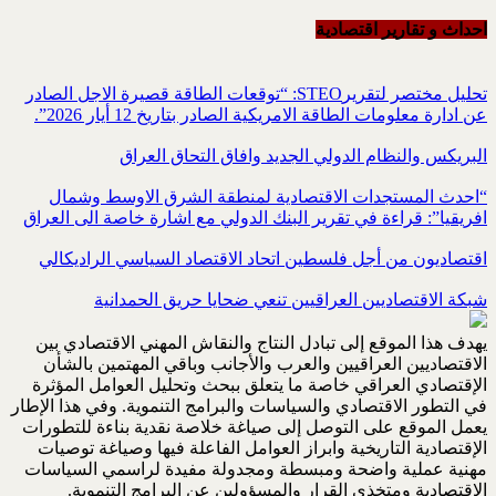
احداث و تقاریر اقتصادیة
تحليل مختصر لتقريرSTEO‏: “توقعات الطاقة قصيرة الاجل الصادر
عن ادارة معلومات الطاقة الامريكية ‏الصادر بتاريخ 12 أيار 2026”.‏
البريكس والنظام الدولي الجديد وافاق التحاق العراق
“احدث المستجدات الاقتصادية لمنطقة الشرق الاوسط وشمال
افريقيا”: قراءة في تقرير البنك الدولي مع اشارة خاصة الى العراق
اقتصاديون من أجل فلسطين اتحاد الاقتصاد السياسي الراديكالي
شبكة الاقتصاديين العراقيين تنعي ضحايا حريق الحمدانية
يهدف هذا الموقع إلى تبادل النتاج والنقاش المهني الاقتصادي بين
الاقتصاديين العراقيين والعرب والأجانب وباقي المهتمين بالشأن
الإقتصادي العراقي خاصة ما يتعلق ببحث وتحليل العوامل المؤثرة
في التطور الاقتصادي والسياسات والبرامج التنموية. وفي هذا الإطار
يعمل الموقع على التوصل إلى صياغة خلاصة نقدية بناءة للتطورات
الإقتصادية التاريخية وابراز العوامل الفاعلة فيها وصياغة توصيات
مهنية عملية واضحة ومبسطة ومجدولة مفيدة لراسمي السياسات
الإقتصادية ومتخذي القرار والمسؤولين عن البرامج التنموية.