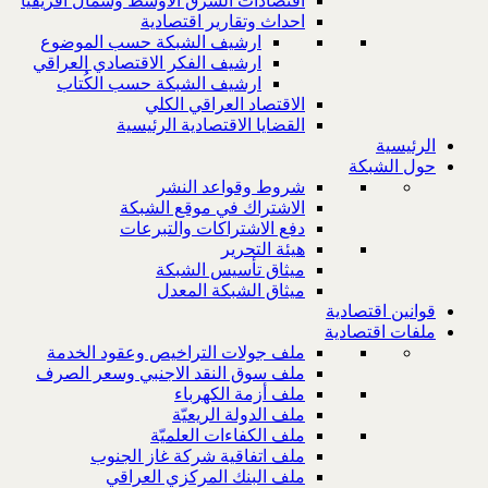
اقتصادات الشرق الاوسط وشمال افريقيا
احداث وتقارير اقتصادية
ارشيف الشبكة حسب الموضوع
ارشيف الفكر الاقتصادي العراقي
ارشيف الشبكة حسب الكُتاب
الاقتصاد العراقي الكلي
القضايا الاقتصادية الرئيسية
الرئيسية
حول الشبكة
شروط وقواعد النشر
الاشتراك في موقع الشبكة
دفع الاشتراكات والتبرعات
هيئة التحرير
ميثاق تأسيس الشبكة
ميثاق الشبكة المعدل
قوانين اقتصادية
ملفات اقتصادية
ملف جولات التراخيص وعقود الخدمة
ملف سوق النقد الاجنبي وسعر الصرف
ملف أزمة الكهرباء
ملف الدولة الريعيّة
ملف الكفاءات العلميّة
ملف اتفاقية شركة غاز الجنوب
ملف البنك المركزي العراقي