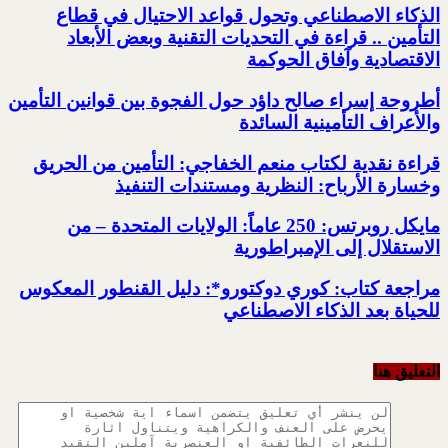
الذكاء الاصطناعي وتحول قواعد الاحتيال في قطاع
‏التأمين .. قراءة في التحديات التقنية وبعض الأبعاد
الاقتصادية وآفاق الحوكمة
أطروحة إسراء صالح داؤد حول الفجوة بين قوانين ‏التأمين
والأعراف التأمينية السائدة
قراءة نقدية لكتاب منعم الخفاجي:‏ التأمين من الحريق
‏وخسارة الأرباح: النظرية ‏ومستندات التنفيذ
مايكل روبرتس: 250 عاماً: الولايات المتحدة – من
الاستقلال إلى الإمبراطورية
مراجعة كتاب:‏ كوري دوكتورو*:‏ دليل القنطور المعكوس
للحياة بعد ‏الذكاء الاصطناعي
التعليق هنا