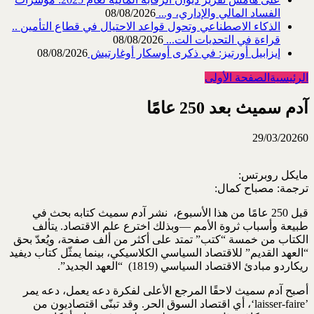
الفساد المالي والإداري، و...
08/08/2026
الذكاء الاصطناعي وتحول قواعد الاحتيال في قطاع ‏التأمين ..
قراءة في التحديات الت...
08/08/2026
إيزابيل أورتيز: في ذكرى ‏أوسكار أوغارتيش
08/08/2026
الرئيسية
الصفحة الأولى
آدم سميث بعد 250 عامًا
29/03/2026
0
مايكل روبرتس‏:
ترجمة: مصباح كمال‏:
قبل 250 عامًا من هذا الأسبوع، ‏ نشر آدم سميث كتابه بحث في
طبيعة ‏وأسباب ثروة الأمم ‎—‎وبذلك اخترع علم الاقتصاد. يتألف
الكتاب من ‏خمسة “كتب” تمتد على أكثر من ألف صفحة، ويُعدّ بحق
“العهد القديم” ‏للاقتصاد السياسي الكلاسيكي، بينما يمثّل كتاب ديفيد
ريكاردو مبادئ ‏الاقتصاد السياسي‎(1819) ‎ ‏ “العهد الجديد”.‏
أصبح آدم سميث لاحقًا المرجع الأعلى لفكرة دعه يعمل، دعه يمر
‏‎‘laisser-faire’‎، أي اقتصاد السوق الحر. وقد تبنّى اقتصاديون من