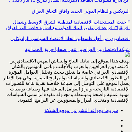
عن ادارة معلومات الطاقة الامريكية ‏الصادر بتاريخ 12 أيار 2026”.‏
البريكس والنظام الدولي الجديد وافاق التحاق العراق
“احدث المستجدات الاقتصادية لمنطقة الشرق الاوسط وشمال
افريقيا”: قراءة في تقرير البنك الدولي مع اشارة خاصة الى العراق
اقتصاديون من أجل فلسطين اتحاد الاقتصاد السياسي الراديكالي
شبكة الاقتصاديين العراقيين تنعي ضحايا حريق الحمدانية
يهدف هذا الموقع إلى تبادل النتاج والنقاش المهني الاقتصادي بين
الاقتصاديين العراقيين والعرب والأجانب وباقي المهتمين بالشأن
الإقتصادي العراقي خاصة ما يتعلق ببحث وتحليل العوامل المؤثرة
في التطور الاقتصادي والسياسات والبرامج التنموية. وفي هذا الإطار
يعمل الموقع على التوصل إلى صياغة خلاصة نقدية بناءة للتطورات
الإقتصادية التاريخية وابراز العوامل الفاعلة فيها وصياغة توصيات
مهنية عملية واضحة ومبسطة ومجدولة مفيدة لراسمي السياسات
الإقتصادية ومتخذي القرار والمسؤولين عن البرامج التنموية.
شروط وقواعد النشر في موقع الشبكة