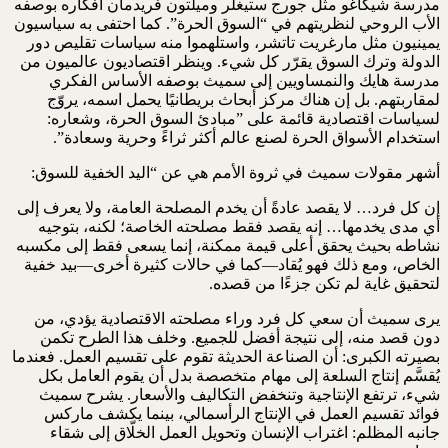
‏مدرسة شيكاغو مثل جورج ستيغلر وميلتون فريدمان أفكاره بوصفه
الأب ‏الروحي لنظريتهم في “السوق الحرة”. كما احتفى به سياسيون
يمينيون ‏مثل مارغريت تاتشر، واستلهموا منه سياسات تقليص دور
الدولة وترك ‏السوق يقرّر كل شيء. وينظر اقتصاديون عالميون من
مدرسة هايك ‏والنمساويين إلى سميث بوصفه الأساس الفكري
لمقاربتهم. بل إن هناك ‏مركز أبحاث بريطانيًا يحمل اسمه، يروّج
لسياسات اقتصادية قائمة على ‏‏”مبادئ السوق الحرة، وشعاره:
استخدام الأسواق الحرة لصنع عالم أكثر ‏ثراءً وحرية وسعادة”.‏
أشهر مقولات سميث في ثروة الأمم هي عن “اليد الخفية للسوق‎:‎
إن كل فرد… لا يقصد عادةً أن يخدم المصلحة العامة، ولا يعرف ‏إلى
أي مدى يخدمها… إنه يقصد فقط مصلحته الخاصة؛ لكنه، ‏بتوجيه
نشاطه بحيث يحقق أعلى قيمة ممكنة، إنما يسعى فقط إلى ‏مكسبه
الخاص، ومع ذلك فهو يُقاد—كما في حالات كثيرة ‏أخرى—بيد خفية
لتحقيق غاية لم تكن جزءًا من قصده.‏
يرى سميث أن سعي كل فرد وراء مصلحته الاقتصادية يؤدي، من
دون ‏قصد منه، إلى نتيجة أفضل للجميع. وخلف هذا الطرح تكمن
بصيرته ‏الكبرى: أن الصناعة الحديثة تقوم على تقسيم العمل. فعندما
يُقسَّم إنتاج ‏السلعة إلى مهام متخصصة بدل أن يقوم العامل بكل
شيء، ترتفع ‏الإنتاجية وتنخفض التكاليف والأسعار. يشرح سميث
فوائد تقسيم العمل ‏في الإنتاج الرأسمالي، بينما يكشف ماركس
جانبه المظلم: اغتراب ‏الإنسان وتحويل العمل الخلّاق إلى شقاء