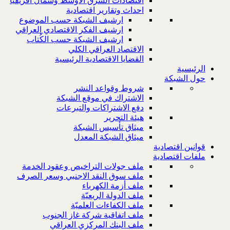
اقتصادات الشرق الاوسط وشمال افريقيا
احداث وتقارير اقتصادية
ارشيف الشبكة حسب الموضوع
ارشيف الفكر الاقتصادي العراقي
ارشيف الشبكة حسب الكُتاب
الاقتصاد العراقي الكلي
القضايا الاقتصادية الرئيسية
الرئيسية
حول الشبكة
شروط وقواعد النشر
الاشتراك في موقع الشبكة
دفع الاشتراكات والتبرعات
هيئة التحرير
ميثاق تأسيس الشبكة
ميثاق الشبكة المعدل
قوانين اقتصادية
ملفات اقتصادية
ملف جولات التراخيص وعقود الخدمة
ملف سوق النقد الاجنبي وسعر الصرف
ملف أزمة الكهرباء
ملف الدولة الريعيّة
ملف الكفاءات العلميّة
ملف اتفاقية شركة غاز الجنوب
ملف البنك المركزي العراقي