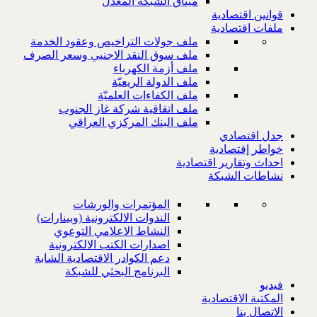
ميثاق الشبكة المعدل
قوانين اقتصادية
ملفات اقتصادية
ملف جولات التراخيص وعقود الخدمة
ملف سوق النقد الاجنبي وسعر الصرف
ملف أزمة الكهرباء
ملف الدولة الريعيّة
ملف الكفاءات العلميّة
ملف اتفاقية شركة غاز الجنوب
ملف البنك المركزي العراقي
جدل اقتصادي
خواطر إقتصادية
احداث وتقارير اقتصادية
نشاطات الشبكة
المؤتمرات والورشات
الندوات الالكترونية (وبينارات)
النشاط الاعلامي التوعوي
اصدارات الكتب الالكترونية
دعم الكوادر الاقتصادية الشابة
البرنامج البحثي للشبكة
فيديو
المكتبة الاقتصادية
الاتصال بنا