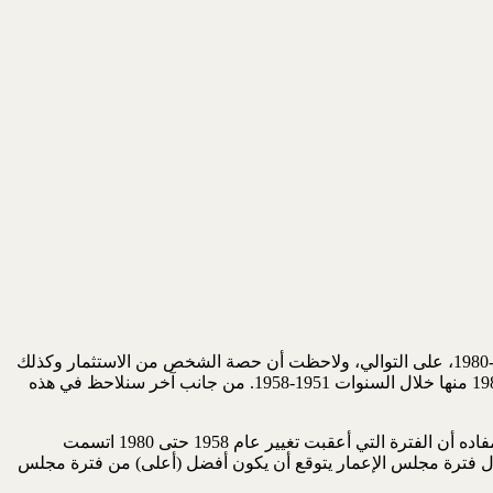
تَعَرَضْتُ في ورقتي مرزا (2022-ج)، للأداء الاقتصادي التنموي خلال فترتي مجلس الإعمار ومجلس التخطيط خلال السنوات 1951-1958 و1958-1980، على التوالي، ولاحظت أن حصة الشخص من الاستثمار وكذلك
متوسط نسبة النمو السنوية لحصة الشخص من الناتج المحلي الإجمالي والناتج غير-النفطي كانت أعلى، في المتوسط، خلال السنوات 1958-1980 منها خلال السنوات 1951-1958. من جانب آخر سنلاحظ في هذه
وتحتاج هذه النتائج إلى تفسير/تبرير، لا سيما ما يتعلق بفترتي مجلس الأعمار ومجلس التخطيط، في ضوء “شعور” متداول، في المجال العام، مفاده أن الفترة التي أعقبت تغيير عام 1958 حتى 1980 اتسمت
سنوات 1921-1958) ومن ثم فأن الأداء الاقتصادي/التنموي خلال فترة مجلس الإعمار يتوقع أن يكون أفضل (أعلى) من فترة مجلس