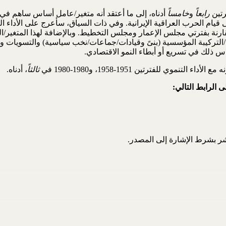
رتين
رابعاً
و
خامساً
أدناه، إلى ما أعتقد أنه متغير/عامل أساس ساهم في ال
مقارنة بفترتي مجلس الإعمار ومجلس التخطيط. وبالإضافة لهذا المتغير
التركيبة المؤسسية (بنىً وقيادات/جماعات/نخب سياسية) والتسويات والم
اس ذلك في تسريع أو أبطاء النمو الاقتصادي.
 الأداء التنموي للفترتين 1951-1958، و1980-1980 في
ثالثاً
، أدناه.
ى الر
ا
بط التالي:
شر بشرط الإشارة إلى المصدر.