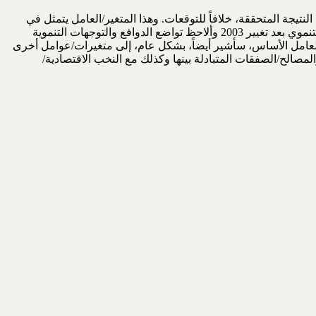
نتيجة المتحققة، خلافاً للتوقعات. وهذا المتغير/العامل يتمثل في
للقيادات السياسية بعد 1958 وحتى قيام الحرب العراقية الإيرانية. وفي ذات السياق، سأعرج على الأداء التنموي بعد تغيير 2003 وألاحظ تواضع الدوافع والتوجهات التنموية
/العامل الأساس، سأشير أيضاً، بشكل عام، إلى متغيرات/عوامل أخرى
صالح/الصفقات المتبادلة بينها وكذلك مع النخب الاقتصادية/