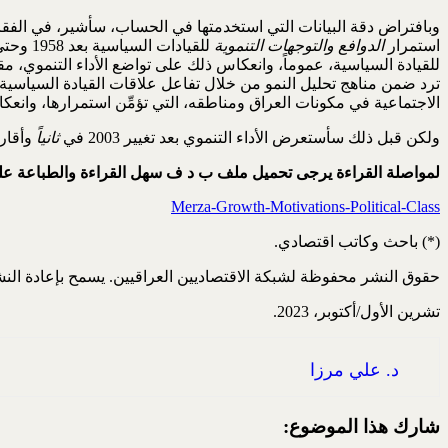
وبافتراض دقة البيانات التي استخدمتها في الحساب، سأشير، في الفق
استمرار
الدوافع والتوجهات التنموية
للقيادة السياسية، عموماً، وانعكاس ذلك على تواضع الأداء التنموي، 
ترد ضمن مناهج تحليل النمو من خلال تفاعل علاقات القيادة السياسية/
الاجتماعية في مكونات العراق ومناطقه، التي تؤمِّن استمرارها، وانعك
ولكن قبل ذلك سأستعرض الأداء التنموي بعد تغيير 2003 في
ثانياً
وأقارنه مع
لمواصلة القراءة يرجى تحميل ملف ب د ف سهل القراءة والطباعة عل
Merza-Growth-Motivations-Political-Class
(*) باحث وكاتب اقتصادي.
حقوق النشر محفوظة لشبكة الاقتصاديين العراقيين. يسمح بإعادة الن
تشرين الأول/أكتوبر، 2023.
د. علي مرزا
شارك هذا الموضوع: