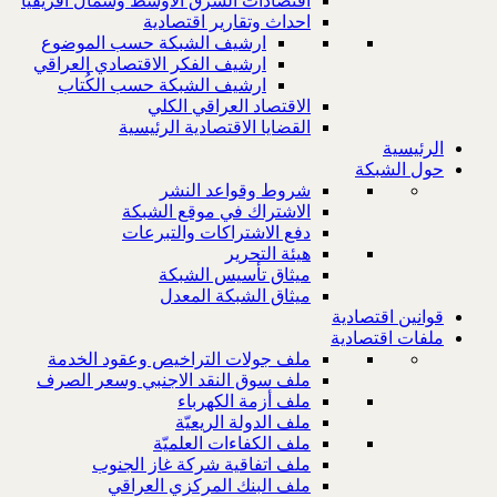
اقتصادات الشرق الاوسط وشمال افريقيا
احداث وتقارير اقتصادية
ارشيف الشبكة حسب الموضوع
ارشيف الفكر الاقتصادي العراقي
ارشيف الشبكة حسب الكُتاب
الاقتصاد العراقي الكلي
القضايا الاقتصادية الرئيسية
الرئيسية
حول الشبكة
شروط وقواعد النشر
الاشتراك في موقع الشبكة
دفع الاشتراكات والتبرعات
هيئة التحرير
ميثاق تأسيس الشبكة
ميثاق الشبكة المعدل
قوانين اقتصادية
ملفات اقتصادية
ملف جولات التراخيص وعقود الخدمة
ملف سوق النقد الاجنبي وسعر الصرف
ملف أزمة الكهرباء
ملف الدولة الريعيّة
ملف الكفاءات العلميّة
ملف اتفاقية شركة غاز الجنوب
ملف البنك المركزي العراقي