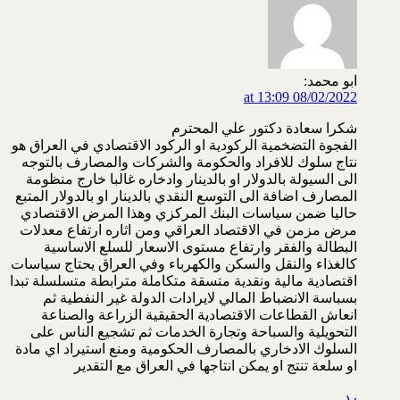
ابو محمد:
08/02/2022 at 13:09
شكرا سعادة دكتور علي المحترم
الفجوة التضخمية الركودية او الركود الاقتصادي في العراق هو
نتاج سلوك للافراد والحكومة والشركات والمصارف بالتوجه
الى السيولة بالدولار او بالدينار وادخاره غالبا خارج منظومة
المصارف اضافة الى التوسع النقدي بالدينار او بالدولار المتبع
حاليا ضمن سياسات البنك المركزي وهذا المرض الاقتصادي
مرض مزمن في الاقتصاد العراقي ومن اثاره ارتفاع معدلات
البطالة والفقر وارتفاع مستوى الاسعار للسلع الاساسية
كالغذاء والنقل والسكن والكهرباء وفي العراق يحتاج سياسات
اقتصادية مالية ونقدية متسقة متكاملة مترابطة متسلسلة تبدا
بسباسة الانضباط المالي لايرادات الدولة غير النفطية ثم
انعاش القطاعات الاقتصادية الحقيقية الزراعة والصناعة
التحويلية والسباحة وتجارة الخدمات ثم تشجيع الناس على
السلوك الادخاري بالمصارف الحكومية ومنع استيراد اي مادة
او سلعة تنتج او يمكن انتاجها في العراق مع التقدير
رد