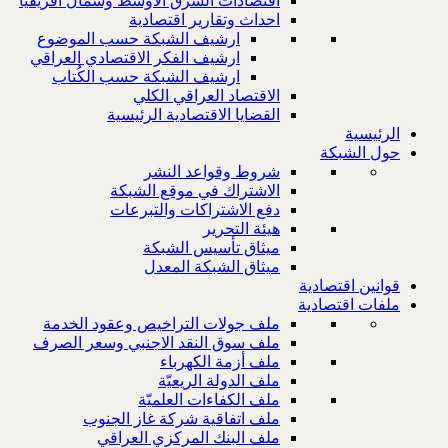
اقتصادات الشرق الاوسط وشمال افريقيا
احداث وتقارير اقتصادية
ارشيف الشبكة حسب الموضوع
ارشيف الفكر الاقتصادي العراقي
ارشيف الشبكة حسب الكُتاب
الاقتصاد العراقي الكلي
القضايا الاقتصادية الرئيسية
الرئيسية
حول الشبكة
شروط وقواعد النشر
الاشتراك في موقع الشبكة
دفع الاشتراكات والتبرعات
هيئة التحرير
ميثاق تأسيس الشبكة
ميثاق الشبكة المعدل
قوانين اقتصادية
ملفات اقتصادية
ملف جولات التراخيص وعقود الخدمة
ملف سوق النقد الاجنبي وسعر الصرف
ملف أزمة الكهرباء
ملف الدولة الريعيّة
ملف الكفاءات العلميّة
ملف اتفاقية شركة غاز الجنوب
ملف البنك المركزي العراقي