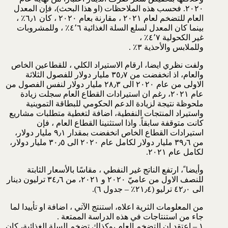
٢٠٢٠. فحسب هذه الملاحظات (او هذا البحث)، فإن المعدل
العام للتضخم لعام ٢٠٢١ ، مقارنة بعام ٢٠٢٠ ، كان ٦٫١٪؜ ،
بينما كان المعدل لسلع السلة الغذائية ٤٬٦٪؜ ، وللمشروبات
غير الكحولية ٤٬٧٪؜ ،
وللملابس والأحذية ٣٪؜ .
ولفت نظري ايضا، ارقام الاستيراد الكلي ، للقطاعين الخاص
والعام، اذ انخفضت من ٣٥٫٧ مليار دولار للفصول الثلاثة
الاولى من عام ٢٠٢٠ الى ٢٨٫٣ مليار دولار لنفس الفصول من
عام ٢٠٢١، رغم ان استيرادات القطاع العام سجلت زيادة
ملحوظة نتيجة لزيادة الدعم الحكومي للبطاقة التموينية
واستيراد المنتجات النفطية، اضافة لتغطية متطلبات مشاريع
كانت متوقفة سابقاً. واذا استثنينا القطاع العام ، فإن
استيرادات القطاع الخاص انخفضت بمقدار ٩٫١ مليار دولار،
من ٣٩٫٦ مليار دولار لكامل عام ٢٠٢٠ الى ٣٠٫٥ مليار دولار،
لكامل عام ٢٠٢١.
وأيضا ً، ارتفع الناتج غير النفطي ، مقاسًا بالأسعار الثابتة
للنصف الاول من عاميّ ٢٠٢٠ و ٢٠٢١، من ٣٤٫٦ ترليون دينار
الى ٤٢٫٠ ترليو (٢١٫٤٪؜ – جدول ٦).
من المعلومات الثرية اعلاه، استنتج الآتي ، اضافة او تأييدا لما
جاء من استنتاجات في هذه الدراسة الممتعة .
١ – اعتقد ان التضخم العام ،وكذلك تضخم السلة الغذائية، كان