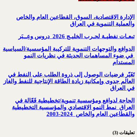
الإدارة الاقتصادية، السوق، القطاعين العام والخاص
والعملية التنموية في العراق
تبعـات نفطيـة لحـرب الخليـج 2026‏ ‏ دروس وعِــبَر
الدوافع والتوجهات التنموية للتركيبة المؤسسية/السياسية
‏ في ضوء المساهمات الحديثة في نظريات النمو
المستدام
تَغَيّر فرضيات الوصول إلى ذروة الطلب على النفط في
العالم جدوى وإمكانية زيادة الطاقة الإنتاجية للنفط والغاز
في العراق
الحاجة لدوافع ومؤسسية تنموية/تخطيطية فَعّالة في
العراق ‏ نمط النمو الاقتصادي والمؤسسية التخطيطية
والقطاعين العام والخاص ‏ 2003-2024‏
تعليقات (3)