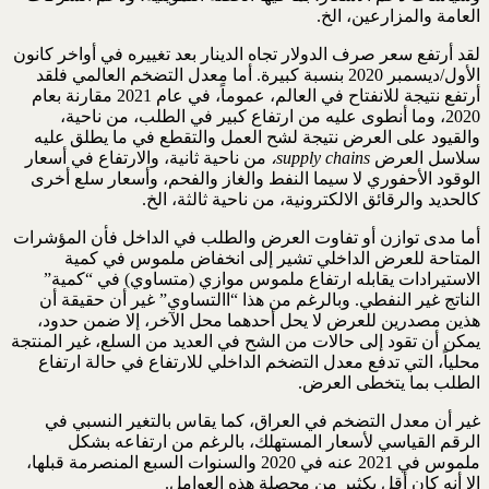
العامة والمزارعين، الخ.
لقد أرتفع سعر صرف الدولار تجاه الدينار بعد تغييره في أواخر كانون
الأول/ديسمبر 2020 بنسبة كبيرة. أما معدل التضخم العالمي فلقد
أرتفع نتيجة للانفتاح في العالم، عموماً، في عام 2021 مقارنة بعام
2020، وما أنطوى عليه من ارتفاع كبير في الطلب، من ناحية،
والقيود على العرض نتيجة لشح العمل والتقطع في ما يطلق عليه
سلاسل العرض
supply chains
،
من ناحية ثانية، والارتفاع في أسعار
الوقود الأحفوري لا سيما النفط والغاز والفحم، وأسعار سلع أخرى
كالحديد والرقائق الالكترونية، من ناحية ثالثة، الخ.
أما مدى توازن أو تفاوت العرض والطلب في الداخل فأن المؤشرات
المتاحة للعرض الداخلي تشير إلى انخفاض ملموس في كمية
الاستيرادات يقابله ارتفاع ملموس موازي (متساوي) في “كمية”
الناتج غير النفطي. وبالرغم من هذا “االتساوي” غير أن حقيقة أن
هذين مصدرين للعرض لا يحل أحدهما محل الآخر، إلا ضمن حدود،
يمكن أن تقود إلى حالات من الشح في العديد من السلع، غير المنتجة
محلياً، التي تدفع معدل التضخم الداخلي للارتفاع في حالة ارتفاع
الطلب بما يتخطى العرض.
غير أن معدل التضخم في العراق، كما يقاس بالتغير النسبي في
الرقم القياسي لأسعار المستهلك، بالرغم من ارتفاعه بشكل
ملموس في 2021 عنه في 2020 والسنوات السبع المنصرمة قبلها،
إلا أنه كان أقل بكثير من محصلة هذه العوامل.