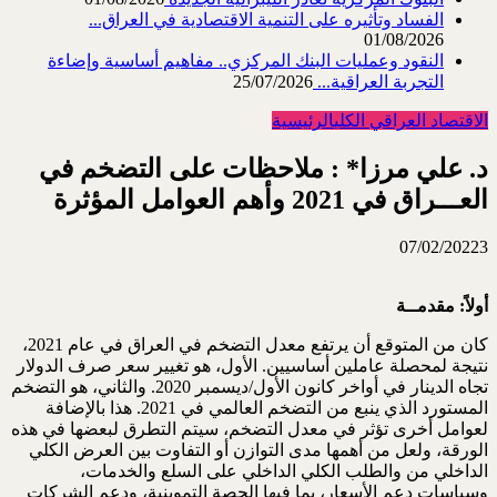
الفساد وتأثيره على التنمية الاقتصادية في العراق...
01/08/2026
النقود وعمليات البنك المركزي.. مفاهيم أساسية وإضاءة
التجربة العراقية...
25/07/2026
الاقتصاد العراقي الكلي
الرئيسية
د. علي مرزا* : ملاحظات على التضخم في
العـــراق في 2021 وأهم العوامل المؤثرة
07/02/2022
3
أولاً: مقدمــة
كان من المتوقع أن يرتفع معدل التضخم في العراق في عام 2021،
نتيجة لمحصلة عاملين أساسيين. الأول، هو تغيير سعر صرف الدولار
تجاه الدينار في أواخر كانون الأول/ديسمبر 2020. والثاني، هو التضخم
المستورد الذي ينبع من التضخم العالمي في 2021. هذا بالإضافة
لعوامل أخرى تؤثر في معدل التضخم، سيتم التطرق لبعضها في هذه
الورقة، ولعل من أهمها مدى التوازن أو التفاوت بين العرض الكلي
الداخلي من والطلب الكلي الداخلي على السلع والخدمات،
وسياسات دعم الأسعار، بما فيها الحصة التموينية، ودعم الشركات