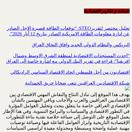
احداث و تقاریر اقتصادیة
تحليل مختصر لتقريرSTEO‏: “توقعات الطاقة قصيرة الاجل الصادر
عن ادارة معلومات الطاقة الامريكية ‏الصادر بتاريخ 12 أيار 2026”.‏
البريكس والنظام الدولي الجديد وافاق التحاق العراق
“احدث المستجدات الاقتصادية لمنطقة الشرق الاوسط وشمال
افريقيا”: قراءة في تقرير البنك الدولي مع اشارة خاصة الى العراق
اقتصاديون من أجل فلسطين اتحاد الاقتصاد السياسي الراديكالي
شبكة الاقتصاديين العراقيين تنعي ضحايا حريق الحمدانية
يهدف هذا الموقع إلى تبادل النتاج والنقاش المهني الاقتصادي بين
الاقتصاديين العراقيين والعرب والأجانب وباقي المهتمين بالشأن
الإقتصادي العراقي خاصة ما يتعلق ببحث وتحليل العوامل المؤثرة
في التطور الاقتصادي والسياسات والبرامج التنموية. وفي هذا الإطار
يعمل الموقع على التوصل إلى صياغة خلاصة نقدية بناءة للتطورات
الإقتصادية التاريخية وابراز العوامل الفاعلة فيها وصياغة توصيات
مهنية عملية واضحة ومبسطة ومجدولة مفيدة لراسمي السياسات