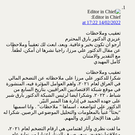
Editor in Chief:
14/02/2022 at 17:22
تعقيب وملاحظات
عزيزي الدكتور بارق المحترم
أرجو ان تكون بخير وعافية. وبعد، ابعث لك تعقيباً وملاحظات
عن مقال الدكتور علي مرزا، راجيا نشرها ان أمكن، لطفاً.
مع التقدير والامتنان
كامل المهيدي
تعقيب وملاحظات
شكرا للدكتور علي مرزا على ملاحظاته عن التضخم المالي
في العراق لعام ٢٠٢١، واهم العوامل المؤثرة فيه، المنشورة
في موقع شبكة الاقتصاديين العراقيين، بتاريخ السابع من
شباط ، ٢٠٢٢. وشكرا ايضا لرئيس الشبكة الدكتور بارق شبر
على جهده الحميد في إدارة هذا المنبر النيّر.
الدكتور علي لتواضعه ، اسماها ” ملاحظات” . وانا اسميها
“بحثاً” غنياً بالمعلومات والتحليل الموضوعي الرصين. شكرا له
على هذا الإنجاز الثري والمهم.
ما لفت نظري وأثار اهتمامي هي ارقام التضخم لعام ٢٠٢١،
وعلاقتها بتخفيض سعر صرف الدينار اعتبارا من نهاية عام