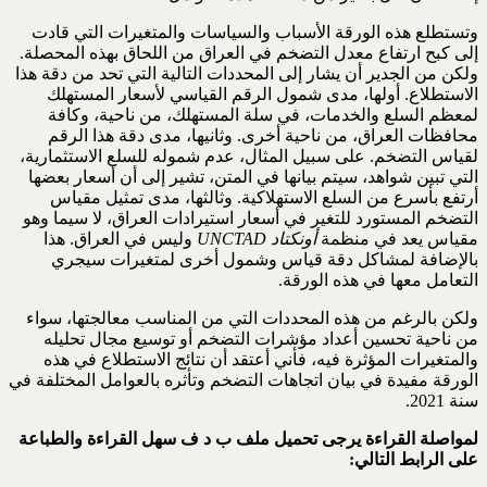
وتستطلع هذه الورقة الأسباب والسياسات والمتغيرات التي قادت
إلى كبح ارتفاع معدل التضخم في العراق من اللحاق بهذه المحصلة.
ولكن من الجدير أن يشار إلى المحددات التالية التي تحد من دقة هذا
الاستطلاع. أولها، مدى شمول الرقم القياسي لأسعار المستهلك
لمعظم السلع والخدمات، في سلة المستهلك، من ناحية، وكافة
محافظات العراق، من ناحية أخرى. وثانيها، مدى دقة هذا الرقم
لقياس التضخم. على سبيل المثال، عدم شموله للسلع الاستثمارية،
التي تبين شواهد، سيتم بيانها في المتن، تشير إلى أن أسعار بعضها
أرتفع بأسرع من السلع الاستهلاكية. وثالثها، مدى تمثيل مقياس
التضخم المستورد للتغير في أسعار استيرادات العراق، لا سيما وهو
مقياس يعد في منظمة
أونكتاد
UNCTAD
وليس في العراق. هذا
بالإضافة لمشاكل دقة قياس وشمول أخرى لمتغيرات سيجري
التعامل معها في هذه الورقة.
ولكن بالرغم من هذه المحددات التي من المناسب معالجتها، سواء
من ناحية تحسين أعداد مؤشرات التضخم أو توسيع مجال تحليله
والمتغيرات المؤثرة فيه، فأني أعتقد أن نتائج الاستطلاع في هذه
الورقة مفيدة في بيان اتجاهات التضخم وتأثره بالعوامل المختلفة في
سنة 2021.
لمواصلة القراءة يرجى تحميل ملف ب د ف سهل القراءة والطباعة
على الر
ا
بط التالي: