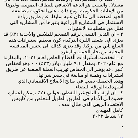
معتدلا . والسبب هو الدعم الاضافي للبطاقة التموينية وغيرها
من الإعانات الحكومية. ومع ذلك ، على الحكومة مضاعفة
الجهد لضغطه الى ما كان عليه سابقا، عن طريق زيادة
الاستثمار في المشاريع الزراعية وغيرها من المشاريع التي
تقلل من متطلبات الاستيراد.
٢ – ان التدني النسبي لرقم التضخم للملابس والأحذية (٣٪؜) قد
يعزى الى ضعف الليرة التركية، كون معظم استيرادات هذه
السلع يأتي من تركيا. وقد يعزى كذلك الى تحسن المنافسة
المحلية بين تجار الجملة والمفرد.
٣ – انخفضت استيرادات القطاع الخاص لعام ٢٠٢١ ، بالمقارنة
مع عام٢٠٢٠، بمقدار ٩٫١ مليار دولار (٢٣٪؜) ٠ ٠ وهو انخفاض
كبير ، قد يؤشر الى انخفاض تهريب العملة الصعبة عن طريق
استيرادات وهمية او مبالغة في سعر شرائها.
وهذه الحصيلة تصب في صالح الاصلاح الاقتصادي الذي
أستهدفته الورقة البيضاء.
٤ – ان ارتفاع الناتج غير النفطي بحوالي ٢١٪؜ ، يمكن اعتباره
خطوة الى الأمام في الطريق الطويل للتخلص من كابوس
الاقتصاد الريعي الذي طال أمده .
كامل المهيدي
١٢ شباط ٢٠٢٢
•
رد