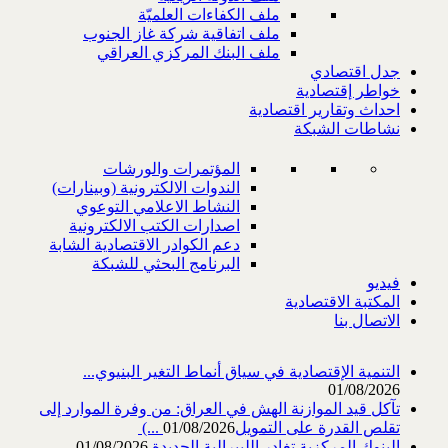
ملف الكفاءات العلميّة
ملف اتفاقية شركة غاز الجنوب
ملف البنك المركزي العراقي
جدل اقتصادي
خواطر إقتصادية
احداث وتقارير اقتصادية
نشاطات الشبكة
المؤتمرات والورشات
الندوات الالكترونية (وبينارات)
النشاط الاعلامي التوعوي
اصدارات الكتب الالكترونية
دعم الكوادر الاقتصادية الشابة
البرنامج البحثي للشبكة
فيديو
المكتبة الاقتصادية
الاتصال بنا
التنمية الإقتصادية في سياق أنماط التغير البنيوي...
01/08/2026
تآكل قيد الموازنة الهش في العراق: من وفرة الموارد إلى
تقلص القدرة على التمويل‎ (...
01/08/2026
البنوك المركزية تغادر الليبرالية الجديدة
01/08/2026