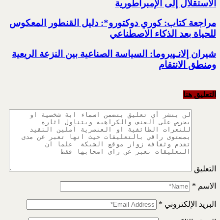
الاستقلال إلى الإمبراطورية
مراجعة كتاب:‏ كوري دوكتورو*:‏ دليل القنطور المعكوس
للحياة بعد ‏الذكاء الاصطناعي
شيران إلانـﭙيروما: السياسة الصناعية ‏بين النزعة الريعية
ومنطق الانتقام
التعليق هنا
التعليق
الاسم
*
البريد الإلكتروني
*