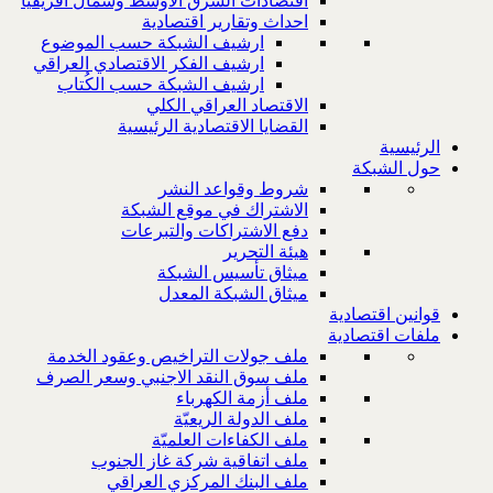
اقتصادات الشرق الاوسط وشمال افريقيا
احداث وتقارير اقتصادية
ارشيف الشبكة حسب الموضوع
ارشيف الفكر الاقتصادي العراقي
ارشيف الشبكة حسب الكُتاب
الاقتصاد العراقي الكلي
القضايا الاقتصادية الرئيسية
الرئيسية
حول الشبكة
شروط وقواعد النشر
الاشتراك في موقع الشبكة
دفع الاشتراكات والتبرعات
هيئة التحرير
ميثاق تأسيس الشبكة
ميثاق الشبكة المعدل
قوانين اقتصادية
ملفات اقتصادية
ملف جولات التراخيص وعقود الخدمة
ملف سوق النقد الاجنبي وسعر الصرف
ملف أزمة الكهرباء
ملف الدولة الريعيّة
ملف الكفاءات العلميّة
ملف اتفاقية شركة غاز الجنوب
ملف البنك المركزي العراقي