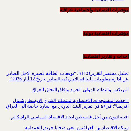
مؤشرات اقتصادية واجتماعية عراقية
مؤشرات اقتصادية دولية
احداث و تقاریر اقتصادیة
تحليل مختصر لتقريرSTEO‏: “توقعات الطاقة قصيرة الاجل الصادر
عن ادارة معلومات الطاقة الامريكية ‏الصادر بتاريخ 12 أيار 2026”.‏
البريكس والنظام الدولي الجديد وافاق التحاق العراق
“احدث المستجدات الاقتصادية لمنطقة الشرق الاوسط وشمال
افريقيا”: قراءة في تقرير البنك الدولي مع اشارة خاصة الى العراق
اقتصاديون من أجل فلسطين اتحاد الاقتصاد السياسي الراديكالي
شبكة الاقتصاديين العراقيين تنعي ضحايا حريق الحمدانية