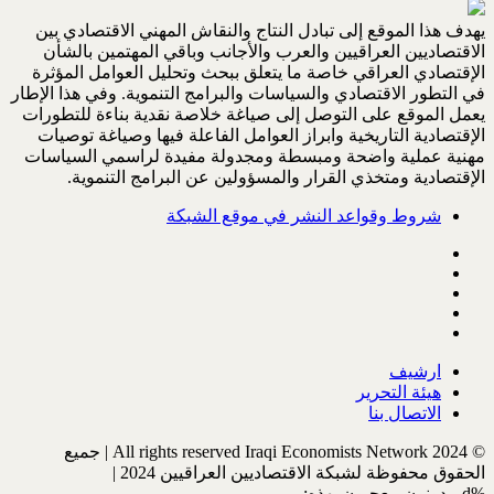
يهدف هذا الموقع إلى تبادل النتاج والنقاش المهني الاقتصادي بين
الاقتصاديين العراقيين والعرب والأجانب وباقي المهتمين بالشأن
الإقتصادي العراقي خاصة ما يتعلق ببحث وتحليل العوامل المؤثرة
في التطور الاقتصادي والسياسات والبرامج التنموية. وفي هذا الإطار
يعمل الموقع على التوصل إلى صياغة خلاصة نقدية بناءة للتطورات
الإقتصادية التاريخية وابراز العوامل الفاعلة فيها وصياغة توصيات
مهنية عملية واضحة ومبسطة ومجدولة مفيدة لراسمي السياسات
الإقتصادية ومتخذي القرار والمسؤولين عن البرامج التنموية.
شروط وقواعد النشر في موقع الشبكة
ارشيف
هيئة التحرير
الاتصال بنا
© All rights reserved Iraqi Economists Network 2024 | جميع
الحقوق محفوظة لشبكة الاقتصاديين العراقيين 2024 |
%d
مدونون معجبون بهذه: