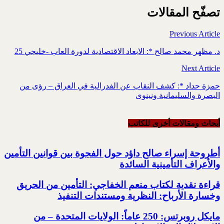
تصفّح المقالات
Previous Article
د. مظهر محمد صالح *: الابعاد الاقتصادية لدورة العاب -خليجي 25
Next Article
حمزة حداد *: كشف النقاب عن الفدرالية في العراق – رؤى من
البصرة والسليمانية ونينوى
أبحاث ومقالات أخرى للکاتب
أطروحة إسراء صالح داؤد حول الفجوة بين قوانين ‏التأمين
والأعراف التأمينية السائدة
قراءة نقدية لكتاب منعم الخفاجي:‏ التأمين من الحريق
‏وخسارة الأرباح: النظرية ‏ومستندات التنفيذ
مايكل روبرتس: 250 عاماً: الولايات المتحدة – من