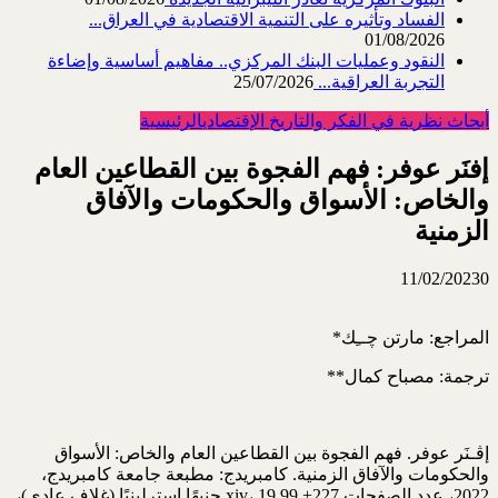
الفساد وتأثيره على التنمية الاقتصادية في العراق...
01/08/2026
النقود وعمليات البنك المركزي.. مفاهيم أساسية وإضاءة
التجربة العراقية...
25/07/2026
أبحاث نظرية في الفكر والتاريخ الإقتصادي
الرئيسية
إفنَر عوفر: فهم الفجوة بين القطاعين العام
والخاص: الأسواق والحكومات والآفاق
الزمنية
11/02/2023
0
المراجع: مارتن ﭼــِك*
ترجمة: مصباح كمال**
إﭬـنَر عوفر. فهم الفجوة بين القطاعين العام والخاص: الأسواق
والحكومات والآفاق الزمنية. كامبريدج: مطبعة جامعة كامبريدج،
2022، عدد الصفحات 227+ xiv، 19.99 جنيهًا إسترلينيًا (غلاف عادي)،