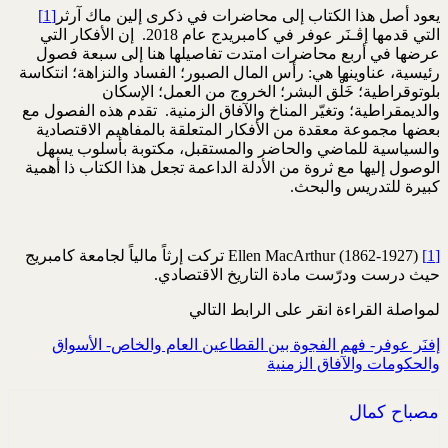
يعود أصل هذا الكتاب إلى محاضرات في ذكرى إلين ماك آرثر
[1]
التي قدمها إﭬـنَر عوفر في كامبريدج عام 2018. إن الأفكار التي
عرضها في أربع محاضرات امتدت تفاصيلها هنا إلى سبعة فصول
رئيسية، عناوينها هي: رأس المال الصبور؛ الفساد والنزاهة؛ انتكاسة
بلوتوقراطية؛ خَلْق البشر؛ الخروج من العمل؛ الإسكان
والديمقراطية؛ وتغيّر المناخ والآفاق الزمنية. تقدم هذه الفصول مع
بعضها مجموعة معقدة من الأفكار المتعلقة بالمفاهيم الاقتصادية
والسياسية للماضي والحاضر والمستقبل، مكتوبة بأسلوب يسهل
الوصول إليها مع ثروة من الأدلة الداعمة تجعل هذا الكتاب ذا أهمية
كبيرة للتدريس والبحث.
[1]
Ellen MacArthur (1862-1927) تركت إرثاً مالياً لجامعة كامبريج
حيث درست ودرّست مادة التاريخ الاقتصادي.
لمواصلة القراءة انقر على الرابط التالي
إفنَر عوفر- فهم الفجوة بين القطاعين العام والخاص- الأسواق
والحكومات والآفاق الزمنية
مصباح كمال