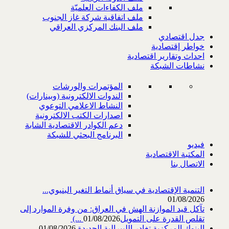
ملف الكفاءات العلميّة
ملف اتفاقية شركة غاز الجنوب
ملف البنك المركزي العراقي
جدل اقتصادي
خواطر إقتصادية
احداث وتقارير اقتصادية
نشاطات الشبكة
المؤتمرات والورشات
الندوات الالكترونية (وبينارات)
النشاط الاعلامي التوعوي
اصدارات الكتب الالكترونية
دعم الكوادر الاقتصادية الشابة
البرنامج البحثي للشبكة
فيديو
المكتبة الاقتصادية
الاتصال بنا
التنمية الإقتصادية في سياق أنماط التغير البنيوي...
01/08/2026
تآكل قيد الموازنة الهش في العراق: من وفرة الموارد إلى
تقلص القدرة على التمويل‎ (...
01/08/2026
البنوك المركزية تغادر الليبرالية الجديدة
01/08/2026