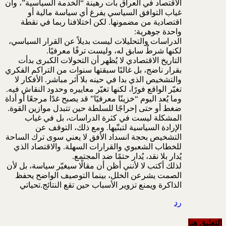
الاقتصاد في العراق بات رهينة “الخدمة السياسية”، وأن
غياب التوافق السياسي يفرغ أي سياسة مالية أو
اقتصادية من مضمونها. لكن اختلافنا ربما في نقطة
واحدة جوهرية:
الدراسات والتحليلات ليست بديلاً عن القرار السياسي،
لكنها شرطٌ سابق له، وليست ترفًا معرفيًا.
التاريخ الاقتصادي لا يُظهر أن التحولات الكبرى بدأت
بقرار ناضج، بل غالبًا سبقتها سنوات من التراكم الفكري
والتشخيص الذي بدا في حينه بلا أثر مباشر. الأفكار لا
تغيّر الواقع فورًا، لكنها تغيّر معاييره وحدود النقاش فيه.
وما يُعد اليوم “خزينًا معرفيًا” قد يصبح غدًا مرجعًا أو أداة
ضغط أو حتى إحراجًا للسلطة حين تتبدل موازين القوة.
المشكلة ليست في كثرة الدراسات، بل في غياب
الإرادة السياسية لتبنّيها. ومع ذلك، التوقف عن
التشخيص بحجة انسداد الأفق لا يعني سوى ترك الساحة
للخطاب الشعبوي والقرارات السهلة. والاقتصاد الذي
يُدار بلا نقد، يُدار حتمًا ضد المجتمع.
لذلك أكتب لا لأنني أظن أن مقالًا سيغيّر سياسة، بل لأن
الصمت يشرعن الخلل، بينما التوصيف الواضح يحفظ
الذاكرة ويمنع تزوير الأسباب حين تقع النتائج.تحياتي
رد
التعليق هنا