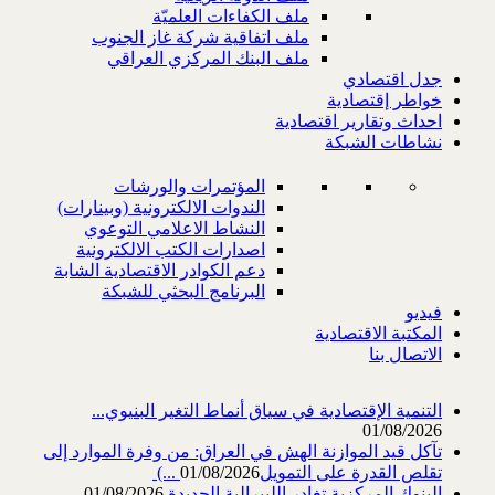
ملف الكفاءات العلميّة
ملف اتفاقية شركة غاز الجنوب
ملف البنك المركزي العراقي
جدل اقتصادي
خواطر إقتصادية
احداث وتقارير اقتصادية
نشاطات الشبكة
المؤتمرات والورشات
الندوات الالكترونية (وبينارات)
النشاط الاعلامي التوعوي
اصدارات الكتب الالكترونية
دعم الكوادر الاقتصادية الشابة
البرنامج البحثي للشبكة
فيديو
المكتبة الاقتصادية
الاتصال بنا
التنمية الإقتصادية في سياق أنماط التغير البنيوي...
01/08/2026
تآكل قيد الموازنة الهش في العراق: من وفرة الموارد إلى
تقلص القدرة على التمويل‎ (...
01/08/2026
البنوك المركزية تغادر الليبرالية الجديدة
01/08/2026