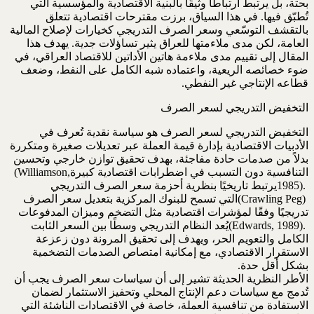
بحتة، بل يرتبط ارتباطًا وثيقًا بالبنية الاقتصادية والمؤسسية التي
‏تُطبّق فيها. في هذا السياق، برزت مقترحات اقتصادية تتعلق
بالتقشف التوسّعي وسعر الصرف التدريجي ‏كخيارات لإصلاح المالية
العامة، لكن مدى ملاءمتها للعراق يثير تساؤلات جدية. يهدف هذا
المقال إلى تقييم ‏مدى ملاءمة هاتين الأداتين للاقتصاد العراقي، في
ضوء خصائصه الريعية، واعتماده شبه الكامل على النفط، ‏وضعف
قطاعه الإنتاجي غير النفطي‎.‎
التخفيض التدريجي لسعر الصرف
التخفيض التدريجي لسعر الصرف هو سياسة نقدية تُعرف في
الأدبيات الاقتصادية بإدارة قيمة العملة عبر ‏تعديلات صغيرة ومتكررة
بدلاً من صدمات حادة مفاجئة، بهدف تحقيق توازن خارجي وتحسين
التنافسية دون ‏التسبب في اضطرابات اقتصادية كبيرة‎ (Williamson,
(Crawling Peg) ‎التي تسمح للبنوك المركزية بتعديل سعر الصرف
(Edwards, 1989). ‎يُعد النظام التدريجي وسطًا بين ‏السعر الثابت
الكامل والتعويم الحر، ويهدف إلى تحقيق المرونة دون زعزعة
الاستقرار الاقتصادي، مع ‏إمكانية امتصاص الصدمات التضخمية
بشكل أقل حدة.‏
الأطر النظرية الحديثة تشير إلى أن سياسات سعر الصرف يجب أن
تُدمج مع سياسات دعم الإنتاج المحلي ‏وتحفيز الاستثمار لضمان
الاستفادة من تنافسية العملة، خاصة في الاقتصادات الناشئة التي