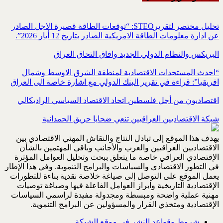
تحليل مختصر لتقريرSTEO‏: “توقعات الطاقة قصيرة الاجل الصادر
عن ادارة معلومات الطاقة الامريكية ‏الصادر بتاريخ 12 أيار 2026”.‏
البريكس والنظام الدولي الجديد وافاق التحاق العراق
“احدث المستجدات الاقتصادية لمنطقة الشرق الاوسط وشمال
افريقيا”: قراءة في تقرير البنك الدولي مع اشارة خاصة الى العراق
اقتصاديون من أجل فلسطين اتحاد الاقتصاد السياسي الراديكالي
شبكة الاقتصاديين العراقيين تنعي ضحايا حريق الحمدانية
يهدف هذا الموقع إلى تبادل النتاج والنقاش المهني الاقتصادي بين
الاقتصاديين العراقيين والعرب والأجانب وباقي المهتمين بالشأن
الإقتصادي العراقي خاصة ما يتعلق ببحث وتحليل العوامل المؤثرة
في التطور الاقتصادي والسياسات والبرامج التنموية. وفي هذا الإطار
يعمل الموقع على التوصل إلى صياغة خلاصة نقدية بناءة للتطورات
الإقتصادية التاريخية وابراز العوامل الفاعلة فيها وصياغة توصيات
مهنية عملية واضحة ومبسطة ومجدولة مفيدة لراسمي السياسات
الإقتصادية ومتخذي القرار والمسؤولين عن البرامج التنموية.
شروط وقواعد النشر في موقع الشبكة