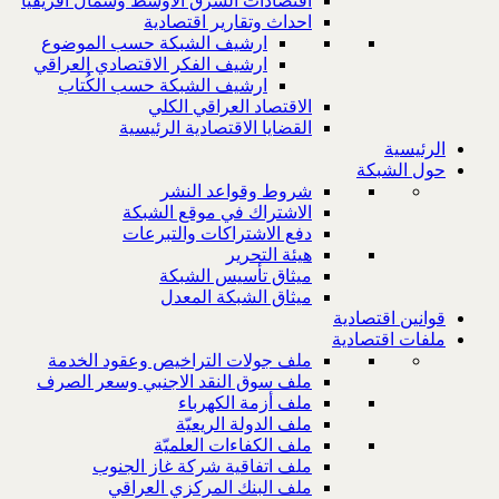
اقتصادات الشرق الاوسط وشمال افريقيا
احداث وتقارير اقتصادية
ارشيف الشبكة حسب الموضوع
ارشيف الفكر الاقتصادي العراقي
ارشيف الشبكة حسب الكُتاب
الاقتصاد العراقي الكلي
القضايا الاقتصادية الرئيسية
الرئيسية
حول الشبكة
شروط وقواعد النشر
الاشتراك في موقع الشبكة
دفع الاشتراكات والتبرعات
هيئة التحرير
ميثاق تأسيس الشبكة
ميثاق الشبكة المعدل
قوانين اقتصادية
ملفات اقتصادية
ملف جولات التراخيص وعقود الخدمة
ملف سوق النقد الاجنبي وسعر الصرف
ملف أزمة الكهرباء
ملف الدولة الريعيّة
ملف الكفاءات العلميّة
ملف اتفاقية شركة غاز الجنوب
ملف البنك المركزي العراقي